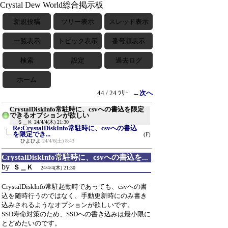
Crystal Dew World総合掲示板
新規投稿
ツリー表示
スレッド表示
一覧表示
トピック表示
番号順表示
検索
設定
過去ログ
ホーム
44 / 24 ﾂﾘｰ
←次へ
CrystalDiskInfo常駐時に、csvへの書込を限定
できるオプションが欲しい
Ｓ＿Ｋ
24/4/4(木) 21:30
Re:CrystalDiskInfo常駐時に、csvへの書込
を限定でき...
(F)
ひよひよ
24/4/6(土) 8:43
CrystalDiskInfo常駐時に、csvへの書込を...
by
Ｓ＿Ｋ
24/4/4(木) 21:30
CrystalDiskInfo常駐起動時であっても、csvへの書
込を随時行うのではなく、手動更新時にのみ書き
込みされるようなオプションが欲しいです。
SSD寿命対策のため、SSDへの書き込みは最小限に
とどめたいのです。