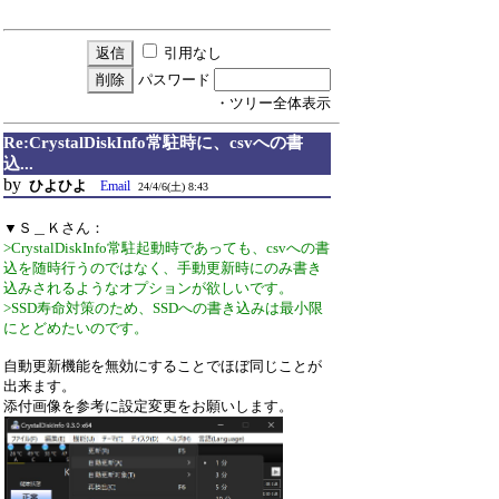
引用なし
パスワード
・ツリー全体表示
Re:CrystalDiskInfo常駐時に、csvへの書
込...
by
ひよひよ
Email
24/4/6(土) 8:43
▼Ｓ＿Ｋさん：
>CrystalDiskInfo常駐起動時であっても、csvへの書
込を随時行うのではなく、手動更新時にのみ書き
込みされるようなオプションが欲しいです。
>SSD寿命対策のため、SSDへの書き込みは最小限
にとどめたいのです。
自動更新機能を無効にすることでほぼ同じことが
出来ます。
添付画像を参考に設定変更をお願いします。