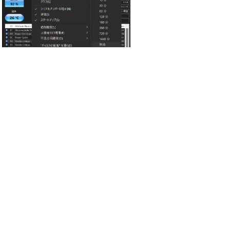
：2987_CrystalDiskInfoTimerOff.jpg
（140.8KB）
引用なし
パスワード
・ツリー全体表示
新規投稿
ツリー表示
スレッド表示
一覧表示
トピック表示
番号順表示
検索
設定
過去ログ
ホーム
44 / 24 ﾂﾘｰ
←次へ