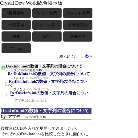
Crystal Dew World総合掲示板
新規投稿
ツリー表示
スレッド表示
一覧表示
トピック表示
番号順表示
検索
設定
過去ログ
ホーム
30 / 24 ﾂﾘｰ
←次へ
DiskInfo.iniの数値・文字列の混合について
アプデ
25/2/23(日) 9:48
Re:DiskInfo.iniの数値・文字列の混合について
ひよひよ
25/2/23(日) 17:08
Re:DiskInfo.iniの数値・文字列の混合につい
て
ひよひよ
25/2/24(月) 23:32
Re:DiskInfo.iniの数値・文字列の混合につい
て
アプデ
25/2/25(火) 8:08
DiskInfo.iniの数値・文字列の混合について
by
アプデ
25/2/23(日) 9:48
複数台にCDIを入れて更新してきましたが、
それぞれのDiskInfo.iniを比較したときに面白いこ