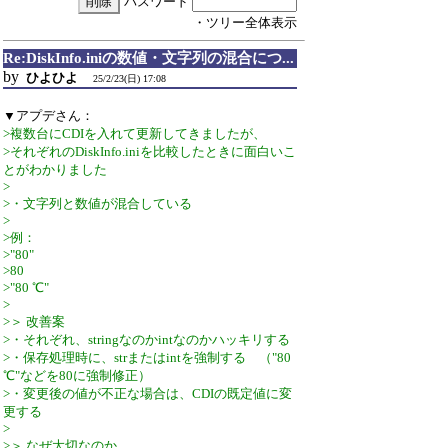
パスワード
・ツリー全体表示
Re:DiskInfo.iniの数値・文字列の混合につ...
by
ひよひよ
25/2/23(日) 17:08
▼アプデさん：
>複数台にCDIを入れて更新してきましたが、
>それぞれのDiskInfo.iniを比較したときに面白いこ
とがわかりました
>
>・文字列と数値が混合している
>
>例：
>"80"
>80
>"80 ℃"
>
>＞ 改善案
>・それぞれ、stringなのかintなのかハッキリする
>・保存処理時に、strまたはintを強制する （"80
℃"などを80に強制修正）
>・変更後の値が不正な場合は、CDIの既定値に変
更する
>
>＞ なぜ大切なのか