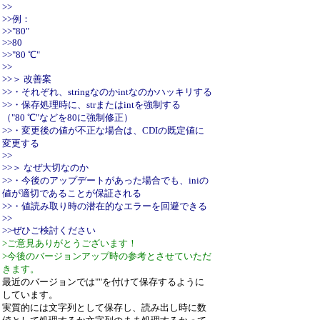
>>
>>例：
>>"80"
>>80
>>"80 ℃"
>>
>>＞ 改善案
>>・それぞれ、stringなのかintなのかハッキリする
>>・保存処理時に、strまたはintを強制する
（"80 ℃"などを80に強制修正）
>>・変更後の値が不正な場合は、CDIの既定値に
変更する
>>
>>＞ なぜ大切なのか
>>・今後のアップデートがあった場合でも、iniの
値が適切であることが保証される
>>・値読み取り時の潜在的なエラーを回避できる
>>
>>ぜひご検討ください
>ご意見ありがとうございます！
>今後のバージョンアップ時の参考とさせていただ
きます。
最近のバージョンでは""を付けて保存するように
しています。
実質的には文字列として保存し、読み出し時に数