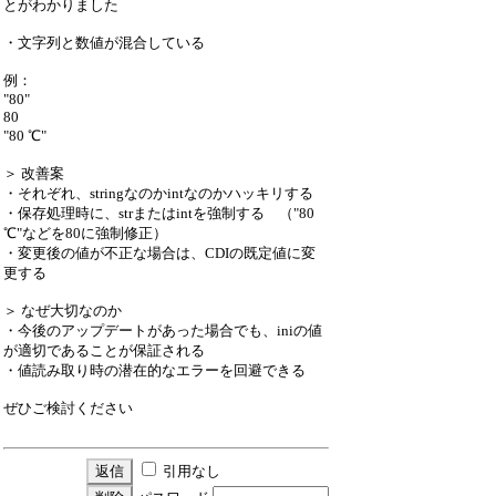
とがわかりました
・文字列と数値が混合している
例：
"80"
80
"80 ℃"
＞ 改善案
・それぞれ、stringなのかintなのかハッキリする
・保存処理時に、strまたはintを強制する （"80
℃"などを80に強制修正）
・変更後の値が不正な場合は、CDIの既定値に変
更する
＞ なぜ大切なのか
・今後のアップデートがあった場合でも、iniの値
が適切であることが保証される
・値読み取り時の潜在的なエラーを回避できる
ぜひご検討ください
引用なし