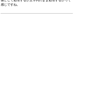
値として処理するか文字列のまま処理するかって
感じですね。
引用なし
パスワード
・ツリー全体表示
Re:DiskInfo.iniの数値・文字列の混合につ...
by
アプデ
25/2/25(火) 8:08
>最近のバージョンでは""を付けて保存するように
しています。
>実質的には文字列として保存し、読み出し時に数
値として処理するか文字列のまま処理するかって
感じですね。
そうなのですね。
たとえば
NVMeJMicron="1"
NVMeASMedia="1"
NVMeRealtek="1"
NVMeJMicron3="0"
を