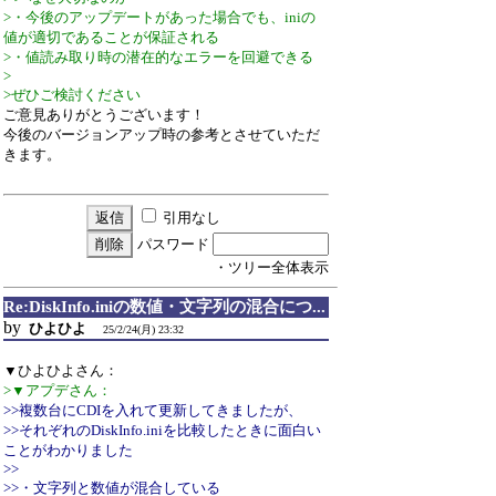
>・今後のアップデートがあった場合でも、iniの
値が適切であることが保証される
>・値読み取り時の潜在的なエラーを回避できる
>
>ぜひご検討ください
ご意見ありがとうございます！
今後のバージョンアップ時の参考とさせていただ
きます。
引用なし
パスワード
・ツリー全体表示
Re:DiskInfo.iniの数値・文字列の混合につ...
by
ひよひよ
25/2/24(月) 23:32
▼ひよひよさん：
>▼アプデさん：
>>複数台にCDIを入れて更新してきましたが、
>>それぞれのDiskInfo.iniを比較したときに面白い
ことがわかりました
>>
>>・文字列と数値が混合している