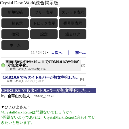
Crystal Dew World総合掲示板
新規投稿
ツリー表示
スレッド表示
一覧表示
トピック表示
番号順表示
検索
設定
過去ログ
ホーム
｜
11 / 24 ﾂﾘｰ
←次へ
前へ→
画面150%のWin10→11でCDM9.01のﾀｲﾄﾙﾊﾞ
ｰが無文字化。
(F)
金華山の仙人
25/8/7(木) 6:35
CMR2.0.6 でもタイトルバーが無文字化した。
(F)
金華山の仙人
25/8/9(土) 20:41
CMR2.0.6 でもタイトルバーが無文字化した...
by
金華山の仙人
25/8/9(土) 20:41
▼ひよひよさん：
>CrystalMark Retroは問題ないでしょうか？
>問題ないようであれば、CrystalMark Retroに合わせてい
きたいと思います。