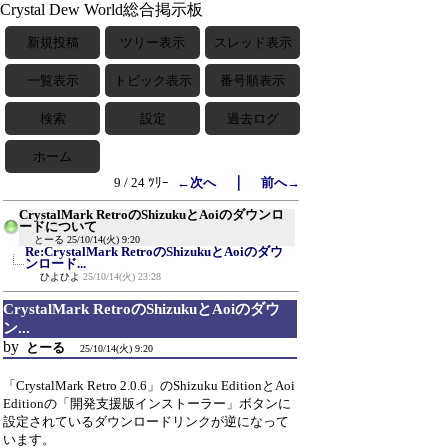
Crystal Dew World総合掲示板
新規投稿
ツリー表示
スレッド表示
一覧表示
トピック表示
番号順表示
検索
設定
過去ログ
ホーム
｜
9 / 24 ﾂﾘｰ
←次へ
前へ→
CrystalMark RetroのShizukuとAoiのダウンロ
ードについて
とーる
25/10/14(火) 9:20
Re:CrystalMark RetroのShizukuとAoiのダウ
ンロード...
ひよひよ
25/10/14(火) 23:28
CrystalMark RetroのShizukuとAoiのダウ
ン...
by
とーる
25/10/14(火) 9:20
「CrystalMark Retro 2.0.6」のShizuku EditionとAoi
Editionの「開発支援版インストーラー」ボタンに
設定されているダウンロードリンクが逆になって
います。