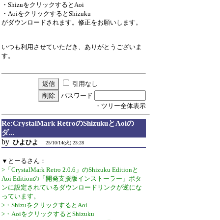
・ShizuをクリックするとAoi
・AoiをクリックするとShizuku
がダウンロードされます。修正をお願いします。
いつも利用させていただき、ありがとうございま
す。
引用なし
パスワード
・ツリー全体表示
Re:CrystalMark RetroのShizukuとAoiの
ダ...
by
ひよひよ
25/10/14(火) 23:28
▼とーるさん：
>「CrystalMark Retro 2.0.6」のShizuku Editionと
Aoi Editionの「開発支援版インストーラー」ボタ
ンに設定されているダウンロードリンクが逆にな
っています。
>・ShizuをクリックするとAoi
>・AoiをクリックするとShizuku