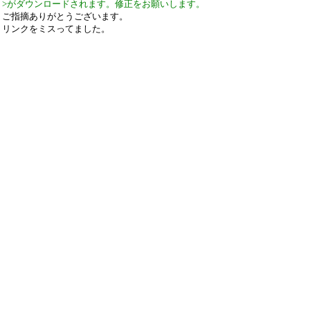
>がダウンロードされます。修正をお願いします。
ご指摘ありがとうございます。
リンクをミスってました。
先ほど修正いたしました。
引用なし
パスワード
・ツリー全体表示
新規投稿
ツリー表示
スレッド表示
一覧表示
トピック表示
番号順表示
検索
設定
過去ログ
ホーム
｜
9 / 24 ﾂﾘｰ
←次へ
前へ→
ページ：
記事番号：