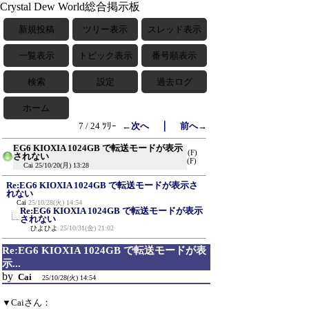
Crystal Dew World総合掲示板
新規投稿
ツリー表示
スレッド表示
一覧表示
トピック表示
番号順表示
検索
設定
過去ログ
ホーム
｜
7 / 24 ﾂﾘｰ
←次へ
前へ→
EG6 KIOXIA 1024GB で転送モードが表示
(F)
されない
(F)
Cai
25/10/20(月) 13:28
Re:EG6 KIOXIA 1024GB で転送モードが表示さ
れない
Cai
25/10/28(火) 14:54
Re:EG6 KIOXIA 1024GB で転送モードが表示
されない
ひよひよ
25/10/31(金) 21:02
Re:EG6 KIOXIA 1024GB で転送モードが表
示...
by
Cai
25/10/28(火) 14:54
▼Caiさん：