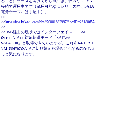
ることにケースを開けてから気づき、仕方なくUSB
接続で運用中です（流用可能な旧シリーズ向けSATA
電源ケーブルは手配中）。
>>
>>
https://bbs.kakaku.com/bbs/K0001682997/SortID=26180657/
>>
>>USB経由の現状ではインターフェイス「UASP
(Serial ATA)」対応転送モード「SATA/600 |
SATA/600」と取得できていますが、これをIntel RST
VMD経由のSATAに切り替えた場合どうなるのかちょ
っと気になります。
>
>電源ケーブルが届いたので早速接続したところ、
Intel RST VMD経由のSATAでは転送モードを含めて
すべての情報を正常に取得できました。
># スクショを添付しようとすると502 Bad Gatewayが
出ます…
★総合掲示板（アップロードファイル合計最大
1MB）/添付ファイルはプレビュー時に消えるため、
再設定をお願いします。
ということで、ファイルサイズ制限があるためで
す・・・
わかりづらいエラーメッセージですみません。