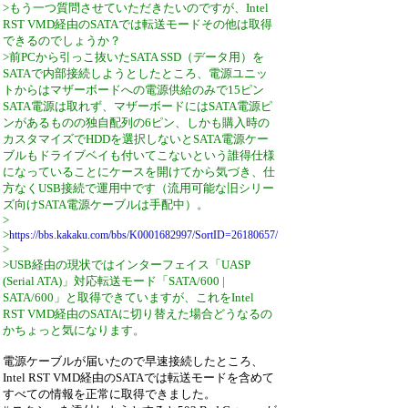
>もう一つ質問させていただきたいのですが、Intel
RST VMD経由のSATAでは転送モードその他は取得
できるのでしょうか？
>前PCから引っこ抜いたSATA SSD（データ用）を
SATAで内部接続しようとしたところ、電源ユニッ
トからはマザーボードへの電源供給のみで15ピン
SATA電源は取れず、マザーボードにはSATA電源ピ
ンがあるものの独自配列の6ピン、しかも購入時の
カスタマイズでHDDを選択しないとSATA電源ケー
ブルもドライブベイも付いてこないという誰得仕様
になっていることにケースを開けてから気づき、仕
方なくUSB接続で運用中です（流用可能な旧シリー
ズ向けSATA電源ケーブルは手配中）。
>
>
https://bbs.kakaku.com/bbs/K0001682997/SortID=26180657/
>
>USB経由の現状ではインターフェイス「UASP
(Serial ATA)」対応転送モード「SATA/600 |
SATA/600」と取得できていますが、これをIntel
RST VMD経由のSATAに切り替えた場合どうなるの
かちょっと気になります。
電源ケーブルが届いたので早速接続したところ、
Intel RST VMD経由のSATAでは転送モードを含めて
すべての情報を正常に取得できました。