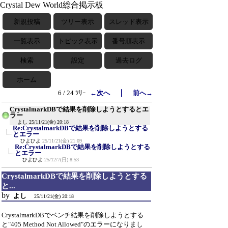
Crystal Dew World総合掲示板
新規投稿
ツリー表示
スレッド表示
一覧表示
トピック表示
番号順表示
検索
設定
過去ログ
ホーム
｜
6 / 24 ﾂﾘｰ
←次へ
前へ→
CrystalmarkDBで結果を削除しようとするとエ
ラー
よし
25/11/21(金) 20:18
Re:CrystalmarkDBで結果を削除しようとする
とエラー
ひよひよ
25/11/21(金) 21:09
Re:CrystalmarkDBで結果を削除しようとする
とエラー
ひよひよ
25/12/7(日) 8:53
CrystalmarkDBで結果を削除しようとする
と...
by
よし
25/11/21(金) 20:18
CrystalmarkDBでベンチ結果を削除しようとする
と"405 Method Not Allowed"のエラーになりまし