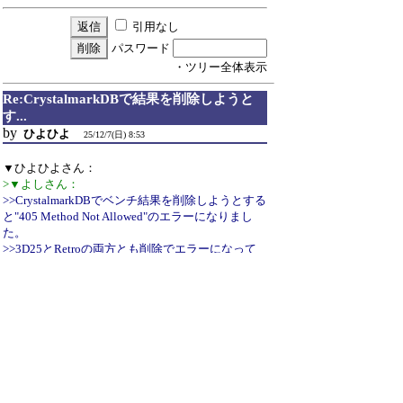
引用なし
パスワード
・ツリー全体表示
Re:CrystalmarkDBで結果を削除しようと
す...
by
ひよひよ
25/12/7(日) 8:53
▼ひよひよさん：
>▼よしさん：
>>CrystalmarkDBでベンチ結果を削除しようとする
と"405 Method Not Allowed"のエラーになりまし
た。
>>3D25とRetroの両方とも削除でエラーになって
います。
>ご連絡ありがとうございます。
>
>こちらでも不具合確認いたしました。近日中に修
正いたします。
対応が遅くなってしまいましたが、先日本不具合
を修正いたしました。