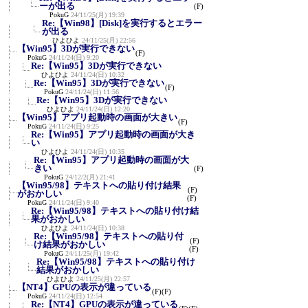
ーが出る
(F)
PokuG
24/11/25(月) 19:39
Re:【Win98】[Disk]を実行するとエラー
が出る
ひよひよ
24/11/25(月) 22:56
【Win95】3Dが実行できない
(F)
PokuG
24/11/24(日) 9:20
Re:【Win95】3Dが実行できない
ひよひよ
24/11/24(日) 10:32
Re:【Win95】3Dが実行できない
(F)
PokuG
24/11/24(日) 11:56
Re:【Win95】3Dが実行できない
ひよひよ
24/11/24(日) 12:20
【Win95】アプリ起動時の画面が大きい
(F)
PokuG
24/11/24(日) 9:25
Re:【Win95】アプリ起動時の画面が大き
い
ひよひよ
24/11/24(日) 10:35
Re:【Win95】アプリ起動時の画面が大
きい
(F)
PokuG
24/12/2(月) 21:41
【Win95/98】テキストへの貼り付け結果
(F)
がおかしい
(F)
PokuG
24/11/24(日) 9:40
Re:【Win95/98】テキストへの貼り付け結
果がおかしい
ひよひよ
24/11/24(日) 10:38
Re:【Win95/98】テキストへの貼り付
(F)
け結果がおかしい
(F)
PokuG
24/11/25(月) 19:42
Re:【Win95/98】テキストへの貼り付け
結果がおかしい
ひよひよ
24/11/25(月) 22:57
【NT4】GPUの表示が違っている
(F)
(F)
PokuG
24/11/24(日) 12:54
Re:【NT4】GPUの表示が違っている