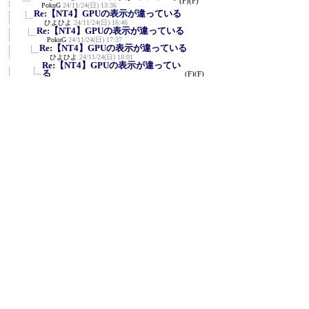
(F)
(F)
PokuG
24/11/24(日) 13:36
Re:【NT4】GPUの表示が違っている
ひよひよ
24/11/24(日) 16:46
Re:【NT4】GPUの表示が違っている
PokuG
24/11/24(日) 17:37
Re:【NT4】GPUの表示が違っている
ひよひよ
24/11/24(日) 18:01
Re:【NT4】GPUの表示が違ってい
る
(F)
(F)
PokuG
24/11/24(日) 18:47
Re:【NT4】GPUの表示が違っている
ひよひよ
24/11/24(日) 19:08
Re:【NT4】GPUの表示が違っている
PokuG
24/11/24(日) 21:38
Re:【NT4】GPUの表示が違ってい
る
(F)
PokuG
24/11/24(日) 21:40
Re:【NT4】GPUの表示が違っている
ひよひよ
24/11/24(日) 22:13
Re:【NT4】GPUの表示が違っている
Ｒｏｙ
24/11/25(月) 0:33
Re:【NT4】GPUの表示が違って
いる
(F)
PokuG
24/11/25(月) 22:18
CrystalMark Retro 2.0 Beta2.1
ひよひよ
24/11/25(月) 0:01
テキストコピー機能でOpenGLの項目が文
(F)
字化けしている
(F)
PokuG
24/11/25(月) 20:41
Re:テキストコピー機能でOpenGLの項目が文
字化けして...
PokuG
24/11/25(月) 22:21
Re:テキストコピー機能でOpenGLの項目が文
字化けして...
ひよひよ
24/11/25(月) 22:58
Re:テキストコピー機能でOpenGLの項目が