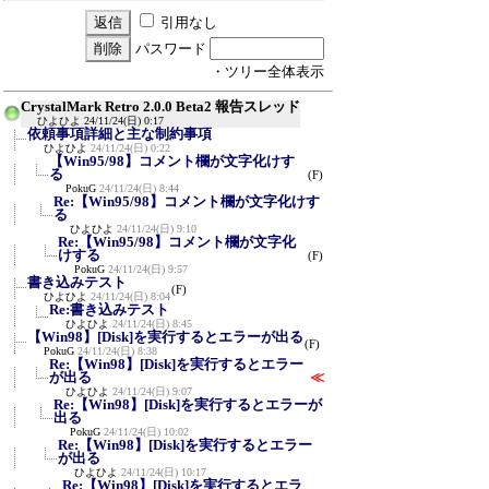
引用なし
パスワード
・ツリー全体表示
CrystalMark Retro 2.0.0 Beta2 報告スレッド
ひよひよ
24/11/24(日) 0:17
依頼事項詳細と主な制約事項
ひよひよ
24/11/24(日) 0:22
【Win95/98】コメント欄が文字化けす
る
(F)
PokuG
24/11/24(日) 8:44
Re:【Win95/98】コメント欄が文字化けす
る
ひよひよ
24/11/24(日) 9:10
Re:【Win95/98】コメント欄が文字化
けする
(F)
PokuG
24/11/24(日) 9:57
書き込みテスト
(F)
ひよひよ
24/11/24(日) 8:04
Re:書き込みテスト
ひよひよ
24/11/24(日) 8:45
【Win98】[Disk]を実行するとエラーが出る
(F)
PokuG
24/11/24(日) 8:38
Re:【Win98】[Disk]を実行するとエラー
が出る
≪
ひよひよ
24/11/24(日) 9:07
Re:【Win98】[Disk]を実行するとエラーが
出る
PokuG
24/11/24(日) 10:02
Re:【Win98】[Disk]を実行するとエラー
が出る
ひよひよ
24/11/24(日) 10:17
Re:【Win98】[Disk]を実行するとエラ