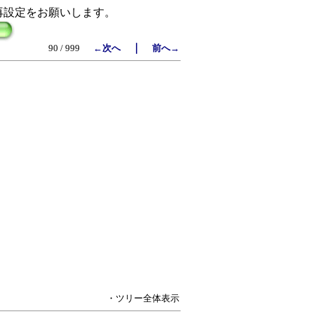
再設定をお願いします。
｜
90 / 999
←次へ
前へ→
・ツリー全体表示