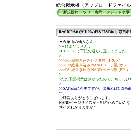
総合掲示板（アップロードファイル
新規投稿
┃
ツリー表示
┃
スレッド表示
Re:CDI9.6.0でM1100のF6&F7&F8の、項目
▼金華山の仙人さん：
>▼ひよひよさん：
>CDI9.6.0 で下記の通りに直ってました。
>
>>>F6=総書き込みセクタ数 (ホスト)
>>>F7=総書き込み NAND ページ数 (ホスト
>>>F8=総書き込み NAND ページ数 (FTL)
>
>ただ下記掲示は無かったので、ちょっぴり残
>
>>SATA品に今更ですが、出来ればCDI
す。
ご確認ありがとうございます。
NANDページサイズが不明のためごめん
サイズわかりますか？