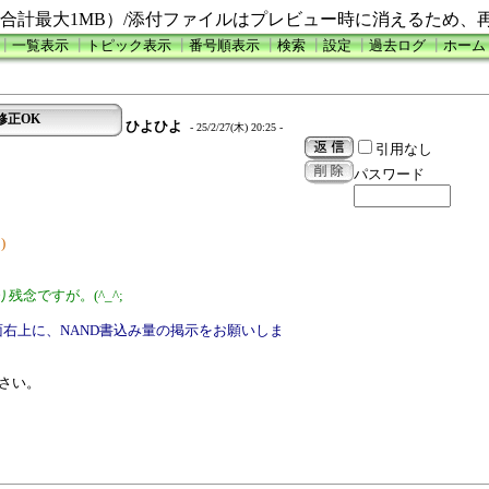
合計最大1MB）/添付ファイルはプレビュー時に消えるため、
┃
一覧表示
┃
トピック表示
┃
番号順表示
┃
検索
┃
設定
┃
過去ログ
┃
ホーム
名修正OK
ひよひよ
- 25/2/27(木) 20:25 -
引用なし
パスワード
)
念ですが。(^_^;
画面右上に、NAND書込み量の掲示をお願いしま
なさい。