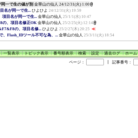
目名が同一で生の値が別
金華山の仙人
24/12/31(火) 1:00
、項目名が同一で生...
ひよひよ
24/12/31(火) 19:59
7の、項目名が同一で生...
金華山の仙人
25/1/1(水) 10:47
7&F8の、項目名修正OK
金華山の仙人
25/2/25(火) 12:14
F6&F7&F8の、項目名修...
ひよひよ
25/2/27(木) 20:25
≪
コンで、Flash_IDツール不可な為、...
金華山の仙人
25/3/11(火) 18:54
┃
一覧表示
┃
トピック表示
┃
番号順表示
┃
検索
┃
設定
┃
過去ログ
┃
ホーム
ページ：
┃
記事番号：