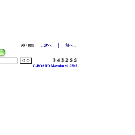
｜
90 / 999
←次へ
前へ→
C-BOARD Moyuku v1.03b5