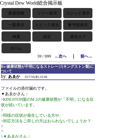
Crystal Dew World総合掲示板
新規投稿
ツリー表示
スレッド表示
一覧表示
トピック表示
番号順表示
検索
設定
過去ログ
ホーム
｜
39 / 999
←次へ
前へ→
Re:健康状態が不明になるストレージ(キングストン製)に
ついて
by
あゑか
25/7/31(木) 15:04
ファイルの添付漏れです。
▼あゑかさん：
>KINGSTON製のM.2の健康状態が「不明」になる症
状が続いています。
>
>同様の症状が発生している方や、
>対応方法をご存じの方はおられないでしょうか？
>
>
>▼あゑかさん：