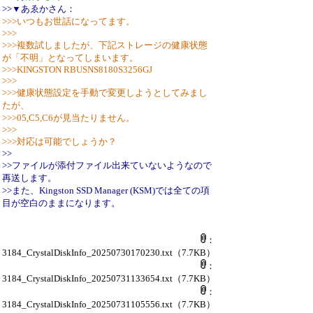
>>▼あゑかさん：
>>>いつもお世話になってます。
>>>
>>>複数試しましたが、下記ストレージの健康状態
が「不明」となってしまいます。
>>>KINGSTON RBUSNS8180S3256GJ
>>>
>>>健康状態設定を手動で変更しようとしてみまし
たが、
>>>05,C5,C6が見当たりません。
>>>
>>>対応は可能でしょうか？
>>
>>ファイルが添付ファイル出来ていないようなので
再送します。
>>また、Kingston SSD Manager (KSM)では全ての項
目が空白のままになります。
：
3184_CrystalDiskInfo_20250730170230.txt
（7.7KB）
：
3184_CrystalDiskInfo_20250731133654.txt
（7.7KB）
：
3184_CrystalDiskInfo_20250731105556.txt
（7.7KB）