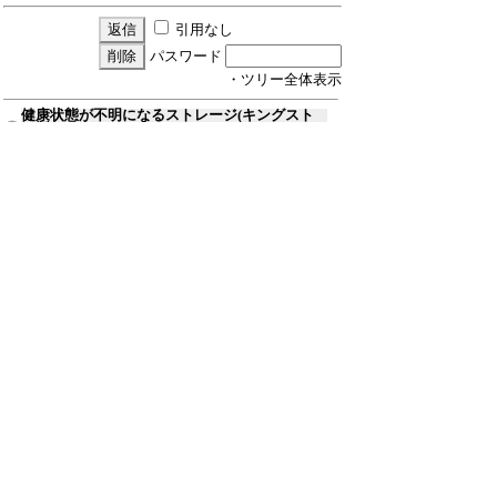
引用なし
パスワード
・ツリー全体表示
健康状態が不明になるストレージ(キングスト
ン製)について
あゑか
24/6/19(水) 14:02
Re:健康状態が不明になるストレージ(キン
グストン製...
(F)
あゑか
24/6/20(木) 10:52
Re:健康状態が不明になるストレージ(キング
ストン製...
あゑか
25/7/31(木) 15:02
Re:健康状態が不明になるストレージ
(F)
(F)
(F)
(キングストン製...
≪
あゑか
25/7/31(木) 15:04
新規投稿
ツリー表示
スレッド表示
一覧表示
トピック表示
番号順表示
検索
設定
過去ログ
ホーム
｜
39 / 999
←次へ
前へ→