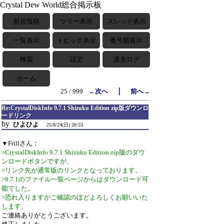
Crystal Dew World総合掲示板
新規投稿
ツリー表示
スレッド表示
一覧表示
トピック表示
番号順表示
検索
設定
過去ログ
ホーム
｜
25 / 999
←次へ
前へ→
Re:CrystalDiskInfo 9.7.1 Shizuku Edition zip版ダウンロ
ードリンク
by
ひよひよ
25/8/24(日) 20:53
▼Frillさん：
>CrystalDiskInfo 9.7.1 Shizuku Edition zip版のダウ
ンロードボタンですが、
>リンク先が通常版のリンクとなっております。
>9.7.1のファイル一覧ページからはダウンロード可
能でした。
>恐れ入りますがご確認のほどよろしくお願いいた
します。
ご連絡ありがとうございます。