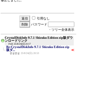
修正しました。
引用なし
パスワード
・ツリー全体表示
CrystalDiskInfo 9.7.1 Shizuku Edition zip版ダウ
ンロードリンク
Frill
25/8/24(日) 8:17
Re:CrystalDiskInfo 9.7.1 Shizuku Edition zip
版ダ...
≪
ひよひよ
25/8/24(日) 20:53
新規投稿
ツリー表示
スレッド表示
一覧表示
トピック表示
番号順表示
検索
設定
過去ログ
ホーム
｜
25 / 999
←次へ
前へ→
ページ：
記事番号：