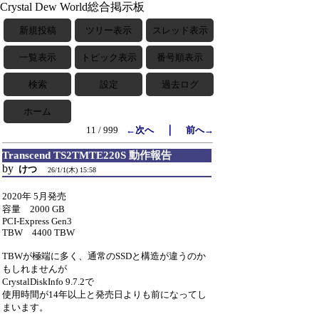
Crystal Dew World総合掲示板
新規投稿
ツリー表示
スレッド表示
一覧表示
トピック表示
番号順表示
検索
設定
過去ログ
ホーム
｜
11 / 999
←次へ
前へ→
Transcend TS2TMTE220S 動作報告
by
けつ
26/1/1(木) 15:58
2020年 5月発売
容量 2000 GB
PCI-Express Gen3
TBW 4400 TBW
TBWが極端に多く、通常のSSDと構造が違うのか
もしれませんが
CrystalDiskInfo 9.7.2で
使用時間が14年以上と発売日よりも前になってし
まいます。