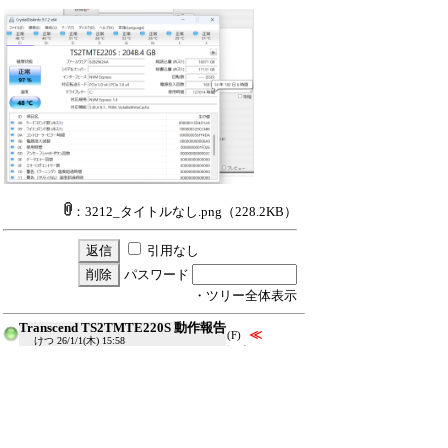
：3212_タイトルなし.png
（228.2KB）
引用なし
パスワード
・ツリー全体表示
Transcend TS2TMTE220S 動作報告
≪
(F)
けつ
26/1/1(木) 15:58
Re:Transcend TS2TMTE220S 動作報告
けつ
26/1/1(木) 17:21
Re:Transcend TS2TMTE220S 動作報告
hiyohiyo
26/1/3(土) 21:03
新規投稿
ツリー表示
スレッド表示