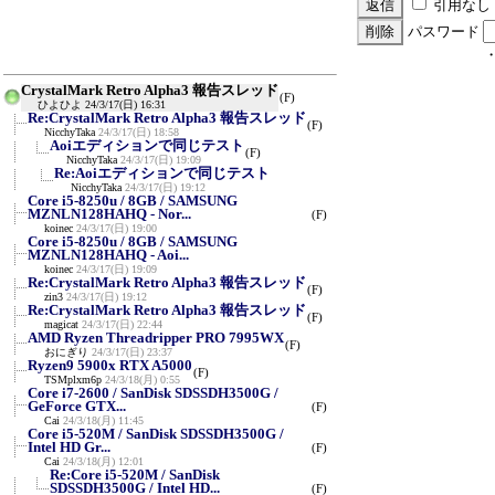
引用なし
パスワード
CrystalMark Retro Alpha3 報告スレッド
(F)
ひよひよ
24/3/17(日) 16:31
Re:CrystalMark Retro Alpha3 報告スレッド
(F)
NicchyTaka
24/3/17(日) 18:58
Aoiエディションで同じテスト
(F)
NicchyTaka
24/3/17(日) 19:09
Re:Aoiエディションで同じテスト
NicchyTaka
24/3/17(日) 19:12
Core i5-8250u / 8GB / SAMSUNG
MZNLN128HAHQ - Nor...
(F)
koinec
24/3/17(日) 19:00
Core i5-8250u / 8GB / SAMSUNG
MZNLN128HAHQ - Aoi...
koinec
24/3/17(日) 19:09
Re:CrystalMark Retro Alpha3 報告スレッド
(F)
zin3
24/3/17(日) 19:12
Re:CrystalMark Retro Alpha3 報告スレッド
(F)
magicat
24/3/17(日) 22:44
AMD Ryzen Threadripper PRO 7995WX
(F)
おにぎり
24/3/17(日) 23:37
Ryzen9 5900x RTX A5000
(F)
TSMplxm6p
24/3/18(月) 0:55
Core i7-2600 / SanDisk SDSSDH3500G /
GeForce GTX...
(F)
Cai
24/3/18(月) 11:45
Core i5-520M / SanDisk SDSSDH3500G /
Intel HD Gr...
(F)
Cai
24/3/18(月) 12:01
Re:Core i5-520M / SanDisk
SDSSDH3500G / Intel HD...
(F)