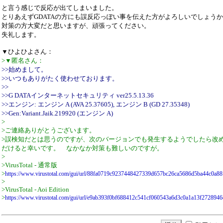
と言う感じで反応が出てしまいました。
とりあえずGDATAの方にも誤反応っぽい事を伝えた方がよろしいでしょう
対策の方大変だと思いますが、頑張ってください。
失礼します。
▼ひよひよさん：
>▼匿名さん：
>>始めまして。
>>いつもありがたく使わせております。
>>
>>G DATAインターネットセキュリティ ver25.5.13.36
>>エンジン: エンジン A (AVA 25.37605), エンジン B (GD 27.35348)
>>Gen:Variant.Jaik.219920 (エンジン A)
>
>ご連絡ありがとうございます。
>誤検知だとは思うのですが、次のバージョンでも発生するようでしたら改
だけると幸いです。 なかなか対策も難しいのですが。
>
>VirusTotal - 通常版
>
https://www.virustotal.com/gui/url/88fa0719c9237448427339d657bc26ca5686d5ba44c0a8
>
>VirusTotal - Aoi Edition
>
https://www.virustotal.com/gui/url/e9ab393f0bf688412c541cf060543a6d3c0a1a13f272894