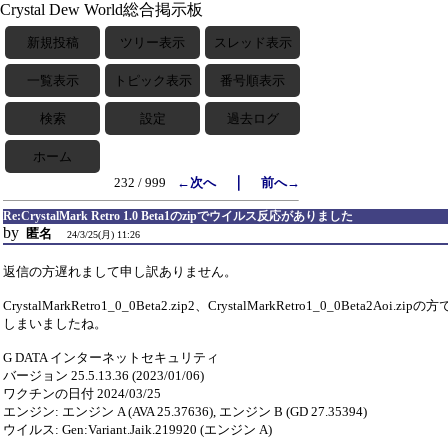
Crystal Dew World総合掲示板
新規投稿
ツリー表示
スレッド表示
一覧表示
トピック表示
番号順表示
検索
設定
過去ログ
ホーム
｜
232 / 999
←次へ
前へ→
Re:CrystalMark Retro 1.0 Beta1のzipでウイルス反応がありました
by
匿名
24/3/25(月) 11:26
返信の方遅れまして申し訳ありません。
CrystalMarkRetro1_0_0Beta2.zip2、CrystalMarkRetro1_0_0Beta2Aoi.
しまいましたね。
G DATA インターネットセキュリティ
バージョン 25.5.13.36 (2023/01/06)
ワクチンの日付 2024/03/25
エンジン: エンジン A (AVA 25.37636), エンジン B (GD 27.35394)
ウイルス: Gen:Variant.Jaik.219920 (エンジン A)