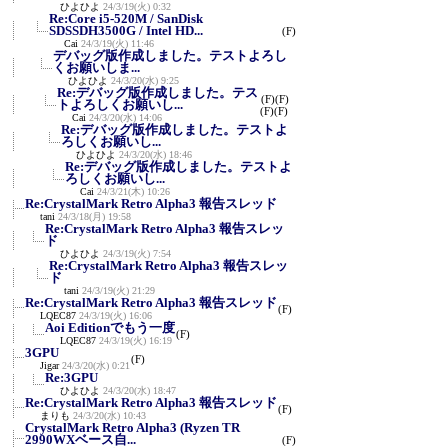
ひよひよ
24/3/19(火) 0:32
Re:Core i5-520M / SanDisk
SDSSDH3500G / Intel HD...
(F)
Cai
24/3/19(火) 11:46
デバッグ版作成しました。テストよろし
くお願いしま...
ひよひよ
24/3/20(水) 9:25
Re:デバッグ版作成しました。テス
(F)
(F)
トよろしくお願いし...
(F)
(F)
Cai
24/3/20(水) 14:06
Re:デバッグ版作成しました。テストよ
ろしくお願いし...
ひよひよ
24/3/20(水) 18:46
Re:デバッグ版作成しました。テストよ
ろしくお願いし...
Cai
24/3/21(木) 10:26
Re:CrystalMark Retro Alpha3 報告スレッド
tani
24/3/18(月) 19:58
Re:CrystalMark Retro Alpha3 報告スレッ
ド
ひよひよ
24/3/19(火) 7:54
Re:CrystalMark Retro Alpha3 報告スレッ
ド
tani
24/3/19(火) 21:29
Re:CrystalMark Retro Alpha3 報告スレッド
(F)
LQEC87
24/3/19(火) 16:06
Aoi Editionでもう一度
(F)
LQEC87
24/3/19(火) 16:19
3GPU
(F)
Jigar
24/3/20(水) 0:21
Re:3GPU
ひよひよ
24/3/20(水) 18:47
Re:CrystalMark Retro Alpha3 報告スレッド
(F)
まりも
24/3/20(水) 10:43
CrystalMark Retro Alpha3 (Ryzen TR
2990WXベース自...
(F)