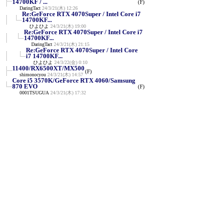
14700KF / ...
(F)
DaringTact
24/3/21(木) 12:26
Re:GeForce RTX 4070Super / Intel Core i7
14700KF...
ひよひよ
24/3/21(木) 19:00
Re:GeForce RTX 4070Super / Intel Core i7
14700KF...
DaringTact
24/3/21(木) 21:15
Re:GeForce RTX 4070Super / Intel Core
i7 14700KF...
ひよひよ
24/3/22(金) 0:10
11400/RX6500XT/MX500
(F)
shimonocyou
24/3/21(木) 14:57
Core i5 3570K/GeForce RTX 4060/Samsung
870 EVO
(F)
0001TSUGUA
24/3/21(木) 17:32
Intel N100
(F)
0001TSUGUA
24/3/22(金) 17:02
新規投稿
ツリー表示
スレッド表示
一覧表示
トピック表示
番号順表示
検索
設定
過去ログ
ホーム
｜
252 / 999
←次へ
前へ→
ページ：
記事番号：