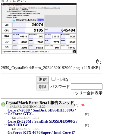
寄せください。
：
2959_CrystalMarkRetro_20240320192009.png
（115.4KB）
引用なし
パスワード
・ツリー全体表示
CrystalMark Retro Beta1 報告スレッド
≪
(F)
ひよひよ
24/3/20(水) 19:20
Core i7-2600 / SanDisk SDSSDH3500G /
GeForce GTX...
(F)
Cai
24/3/21(木) 10:19
Core i5-520M / SanDisk SDSSDH3500G /
Intel HD Gr...
(F)
Cai
24/3/21(木) 10:25
GeForce RTX 4070Super / Intel Core i7