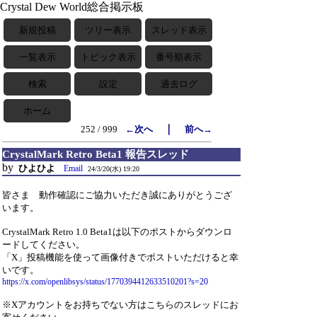
Crystal Dew World総合掲示板
新規投稿
ツリー表示
スレッド表示
一覧表示
トピック表示
番号順表示
検索
設定
過去ログ
ホーム
｜
252 / 999
←次へ
前へ→
CrystalMark Retro Beta1 報告スレッド
by
ひよひよ
Email
24/3/20(水) 19:20
皆さま 動作確認にご協力いただき誠にありがとうござ
います。
CrystalMark Retro 1.0 Beta1は以下のポストからダウンロ
ードしてください。
「X」投稿機能を使って画像付きでポストいただけると幸
いです。
https://x.com/openlibsys/status/1770394412633510201?s=20
※Xアカウントをお持ちでない方はこちらのスレッドにお