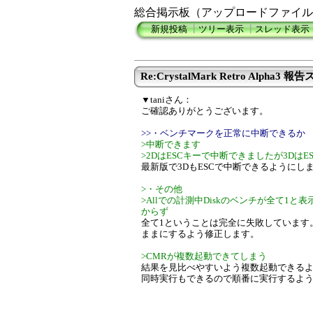
総合掲示板（アップロードファイル
新規投稿
┃
ツリー表示
┃
スレッド表示
Re:CrystalMark Retro Alpha3 
▼taniさん：
ご確認ありがとうございます。
>>・ベンチマークを正常に中断できるか
>中断できます
>2DはESCキーで中断できましたが3DはE
最新版で3DもESCで中断できるようにし
>・その他
>Allでの計測中Diskのベンチが全て1
からず
全て1ということは完全に失敗しています
ままにするよう修正します。
>CMRが複数起動できてしまう
結果を見比べやすいよう複数起動できる
同時実行もできるので順番に実行するよ