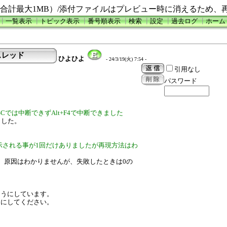
合計最大1MB）/添付ファイルはプレビュー時に消えるため、
┃
一覧表示
┃
トピック表示
┃
番号順表示
┃
検索
┃
設定
┃
過去ログ
┃
ホーム
報告スレッド
ひよひよ
- 24/3/19(火) 7:54 -
引用なし
パスワード
SCでは中断できずAlt+F4で中断できました
ました。
と表示される事が1回だけありましたが再現方法はわ
。原因はわかりませんが、失敗したときは0の
ようにしています。
うにしてください。