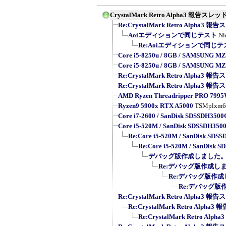
CrystalMark Retro Alpha3 報告スレッ
Re:CrystalMark Retro Alpha3 
Aoiエディションで同じテスト
Ni
Re:Aoiエディションで同じテ
Core i5-8250u / 8GB / SAMSUNG MZ
Core i5-8250u / 8GB / SAMSUNG MZ
Re:CrystalMark Retro Alpha3 
Re:CrystalMark Retro Alpha3 
AMD Ryzen Threadripper PRO 799
Ryzen9 5900x RTX A5000
TSMplxm6
Core i7-2600 / SanDisk SDSSDH3500G
Core i5-520M / SanDisk SDSSDH3500G 
Re:Core i5-520M / SanDisk SDSSD
Re:Core i5-520M / SanDisk SD
デバッグ版作成しました。
Re:デバッグ版作成し
Re:デバッグ版作成
Re:デバッグ版
Re:CrystalMark Retro Alpha3 
Re:CrystalMark Retro Alpha
Re:CrystalMark Retro Al