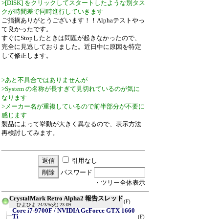
>[DISK] をクリックしてスタートしたような別タス
クが時間差で同時進行していきます
ご指摘ありがとうございます！！Alphaテストやっ
て良かったです。
すぐにStopしたときは問題が起きなかったので、
完全に見逃しておりました。近日中に原因を特定
して修正します。
>あと不具合ではありませんが
>System の名称が長すぎて見切れているのが気に
なります
>メーカー名が重複しているので前半部分が不要に
感じます
製品によって挙動が大きく異なるので、表示方法
再検討してみます。
引用なし
パスワード
・ツリー全体表示
CrystalMark Retro Alpha2 報告スレッド
(F)
ひよひよ
24/3/5(火) 23:09
Core i7-9700F / NVIDIA GeForce GTX 1660
Ti
(F)