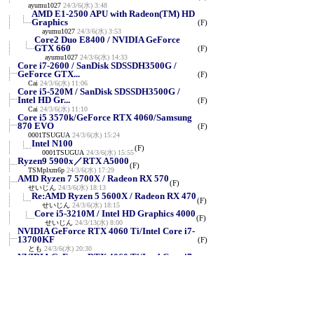
ayumu1027
24/3/6(水) 3:48
AMD E1-2500 APU with Radeon(TM) HD
Graphics
(F)
ayumu1027
24/3/6(水) 3:53
Core2 Duo E8400 / NVIDIA GeForce
GTX 660
(F)
ayumu1027
24/3/6(水) 14:33
Core i7-2600 / SanDisk SDSSDH3500G /
GeForce GTX...
(F)
Cai
24/3/6(水) 11:06
Core i5-520M / SanDisk SDSSDH3500G /
Intel HD Gr...
(F)
Cai
24/3/6(水) 11:10
Core i5 3570k/GeForce RTX 4060/Samsung
870 EVO
(F)
0001TSUGUA
24/3/6(水) 15:24
Intel N100
(F)
0001TSUGUA
24/3/6(水) 15:55
Ryzen9 5900x／RTX A5000
(F)
TSMplxm6p
24/3/6(水) 17:29
AMD Ryzen 7 5700X / Radeon RX 570
(F)
せいじん
24/3/6(水) 18:13
Re:AMD Ryzen 5 5600X / Radeon RX 470
(F)
せいじん
24/3/6(水) 18:15
Core i5-3210M / Intel HD Graphics 4000
(F)
せいじん
24/3/13(水) 8:00
NVIDIA GeForce RTX 4060 Ti/Intel Core i7-
13700KF
(F)
とも
24/3/6(水) 20:30
NVIDIA GeForce RTX 4060 Ti/Intel Core i7-
9800X
(F)
とも
24/3/6(水) 20:31
NVIDIA RTX A2000/Intel Core i5-9500F
(F)
とも
24/3/6(水) 20:32
Intel(R) Celeron(R) CPU G1610/NVIDIA
GeForce GTX...
(F)