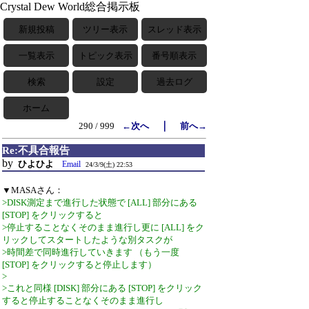
Crystal Dew World総合掲示板
新規投稿
ツリー表示
スレッド表示
一覧表示
トピック表示
番号順表示
検索
設定
過去ログ
ホーム
｜
290 / 999
←次へ
前へ→
Re:不具合報告
by
ひよひよ
Email
24/3/9(土) 22:53
▼MASAさん：
>DISK測定まで進行した状態で [ALL] 部分にある
[STOP] をクリックすると
>停止することなくそのまま進行し更に [ALL] をク
リックしてスタートしたような別タスクが
>時間差で同時進行していきます （もう一度
[STOP] をクリックすると停止します）
>
>これと同様 [DISK] 部分にある [STOP] をクリック
すると停止することなくそのまま進行し