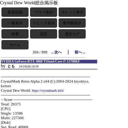
Crystal Dew World総合掲示板
新規投稿
ツリー表示
スレッド表示
一覧表示
トピック表示
番号順表示
検索
設定
過去ログ
ホーム
｜
304 / 999
←次へ
前へ→
NVIDIA GeForce RTX 4060 Ti/Intel Core i7-13700KF
by
とも
24/3/6(水) 20:30
------------------------------------------------------------------------------
CrystalMark Retro Alpha 2 x64 (C) 2004-2024 hiyohiyo,
koinec
Crystal Dew World:
https://crystalmark.info/
------------------------------------------------------------------------------
-- Score ---------------------------------------------------------------------
Total: 29375
[CPU]
Single: 13596
Multi: 227366
[Disk]
Seq. Read: 40068