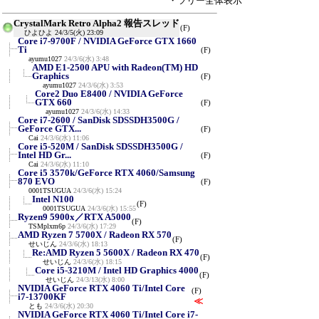
・ツリー全体表示
CrystalMark Retro Alpha2 報告スレッド
(F)
ひよひよ
24/3/5(火) 23:09
Core i7-9700F / NVIDIA GeForce GTX 1660
Ti
(F)
ayumu1027
24/3/6(水) 3:48
AMD E1-2500 APU with Radeon(TM) HD
Graphics
(F)
ayumu1027
24/3/6(水) 3:53
Core2 Duo E8400 / NVIDIA GeForce
GTX 660
(F)
ayumu1027
24/3/6(水) 14:33
Core i7-2600 / SanDisk SDSSDH3500G /
GeForce GTX...
(F)
Cai
24/3/6(水) 11:06
Core i5-520M / SanDisk SDSSDH3500G /
Intel HD Gr...
(F)
Cai
24/3/6(水) 11:10
Core i5 3570k/GeForce RTX 4060/Samsung
870 EVO
(F)
0001TSUGUA
24/3/6(水) 15:24
Intel N100
(F)
0001TSUGUA
24/3/6(水) 15:55
Ryzen9 5900x／RTX A5000
(F)
TSMplxm6p
24/3/6(水) 17:29
AMD Ryzen 7 5700X / Radeon RX 570
(F)
せいじん
24/3/6(水) 18:13
Re:AMD Ryzen 5 5600X / Radeon RX 470
(F)
せいじん
24/3/6(水) 18:15
Core i5-3210M / Intel HD Graphics 4000
(F)
せいじん
24/3/13(水) 8:00
NVIDIA GeForce RTX 4060 Ti/Intel Core
(F)
i7-13700KF
≪
とも
24/3/6(水) 20:30
NVIDIA GeForce RTX 4060 Ti/Intel Core i7-