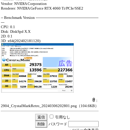
Vendor: NVIDIA Corporation
Renderer: NVIDIA GeForce RTX 4060 Ti/PCIe/SSE2
-- Benchmark Version ------------------------------------------------------
---
CPU: 0.1
Disk: DiskSpd X.X
2D: 0.1
3D: x64(202402181120)
：
2904_CrystalMarkRetro_20240306202801.png
（104.6KB）
引用なし
パスワード