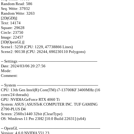
Random Read: 586
Seq. Write: 37932
Random Write: 3263
[2D(GDI)]
Text: 14174
Square: 29628
Circle: 23750
Image: 22457
[3D(OpenGL)]
Scene1: 5259 (CPU: 1229, 47738866 Lines)
Scene2: 90138 (CPU: 26244, 690230110 Polygons)
-- Settings ------------------------------------------------------------------
Date: 2024/03/06 20:27:56
Mode:
Comment:
-- System --------------------------------------------------------------------
CPU: 13th Gen Intel(R) Core(TM) i7-13700KF 3400MHz (16
cores/24 threads)
GPU: NVIDIA GeForce RTX 4060 Ti
System: ASUS | ASUSTeK COMPUTER INC. TUF GAMING
Z790-PLUS D4
Screen: 2560x1440 32bit (ClearType)
OS: Windows 11 Pro 23H2 [10.0 Build 22631] (x64)
-- OpenGL --------------------------------------------------------------------
Version: 4.6.0 NVIDIA 551.23