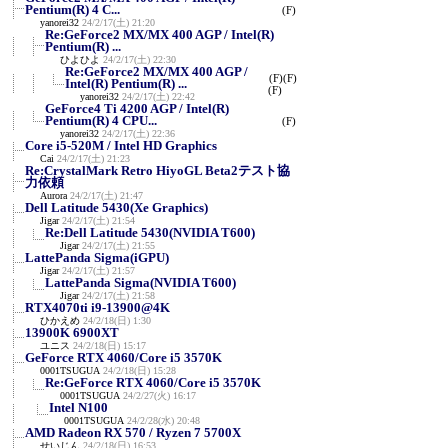
Pentium(R) 4 C...
(F)
yanorei32
24/2/17(土) 21:20
Re:GeForce2 MX/MX 400 AGP / Intel(R)
Pentium(R) ...
ひよひよ
24/2/17(土) 22:30
Re:GeForce2 MX/MX 400 AGP /
(F)
(F)
Intel(R) Pentium(R) ...
(F)
yanorei32
24/2/17(土) 22:42
GeForce4 Ti 4200 AGP / Intel(R)
Pentium(R) 4 CPU...
(F)
yanorei32
24/2/17(土) 22:36
Core i5-520M / Intel HD Graphics
Cai
24/2/17(土) 21:23
Re:CrystalMark Retro HiyoGL Beta2テスト協
力依頼
Aurora
24/2/17(土) 21:47
Dell Latitude 5430(Xe Graphics)
Jigar
24/2/17(土) 21:54
Re:Dell Latitude 5430(NVIDIA T600)
Jigar
24/2/17(土) 21:55
LattePanda Sigma(iGPU)
Jigar
24/2/17(土) 21:57
LattePanda Sigma(NVIDIA T600)
Jigar
24/2/17(土) 21:58
RTX4070ti i9-13900@4K
ひかえめ
24/2/18(日) 1:30
13900K 6900XT
ユニス
24/2/18(日) 15:17
GeForce RTX 4060/Core i5 3570K
0001TSUGUA
24/2/18(日) 15:28
Re:GeForce RTX 4060/Core i5 3570K
0001TSUGUA
24/2/27(火) 16:17
Intel N100
0001TSUGUA
24/2/28(水) 20:48
AMD Radeon RX 570 / Ryzen 7 5700X
せいじん
24/2/18(日) 16:53