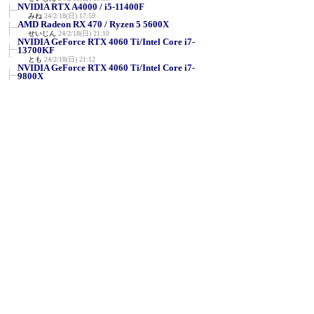
NVIDIA RTX A4000 / i5-11400F
みね
24/2/18(日) 17:59
AMD Radeon RX 470 / Ryzen 5 5600X
せいじん
24/2/18(日) 21:10
NVIDIA GeForce RTX 4060 Ti/Intel Core i7-
13700KF
とも
24/2/18(日) 21:12
NVIDIA GeForce RTX 4060 Ti/Intel Core i7-
9800X
とも
24/2/18(日) 21:31
NVIDIA RTX A2000/Intel Core i5-9500F
≪
とも
24/2/18(日) 21:46
Intel HD Graphics 4000 / Core i5-3210M
せいじん
24/2/18(日) 21:50
ATI MOBILITY RADEON 9000 / Intel Pentium
M proce...
せいじん
24/2/18(日) 22:29
AMD Ryzen Threadripper 2920X / NVIDIA
GeForce RT...
VRZ3
24/2/19(月) 22:46
R7 5700U + (内臓 Radeon) @1920x1080
匿名
24/2/20(火) 9:38
NVIDIA RTX A5000（旧Quadro系）Ryzen9
5900X
TSMplxm6p
24/2/20(火) 22:05
GeForce RTX 4080 / Xeon w7-2475X
Shellius
24/2/21(水) 3:21
FX-8800P＋Radeon RX570＋Win7
aq
24/2/21(水) 22:35
Intel Core-i9 11900H＋内蔵GPU＋Win11 23H2
aq
24/2/21(水) 22:42
Ryzen 9 3900X＋GeForce RTX 2080 SUPER＋
Win11 23H2
aq
24/2/21(水) 22:43
Ryzen 9 6900HX＋内蔵GPU＋Win11 23H2
aq
24/2/21(水) 22:44