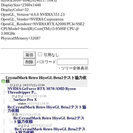
hiyoGLretro=x64(202402171045)
DisplaySize=2560x1440
DisplayColor=32
OpenGL_Version=4.6.0 NVIDIA 551.23
OpenGL_Vendor=NVIDIA Corporation
OpenGL_Renderer=NVIDIA RTX A2000/PCIe/SSE2
CPUModel=Intel(R) Core(TM) i5-9500F CPU @
3.00GHz
PhysicalMemory=32687
引用なし
パスワード
・ツリー全体表示
CrystalMark Retro HiyoGL Beta2テスト協力依
頼
ひよひよ
24/2/17(土) 12:04
NVIDIA GeForce RTX 3070/AMD Ryzen
Threadripper P...
ひよひよ
24/2/17(土) 12:08
Surface Pro X
udaken
24/2/17(土) 14:35
Re:CrystalMark Retro HiyoGL Beta2テスト協
力依頼
天頂
24/2/17(土) 12:29
Re:CrystalMark Retro HiyoGL Beta2テス
ト協力依頼
ひよひよ
24/2/17(土) 12:37
Re:CrystalMark Retro HiyoGL Beta2テス
ト協力依頼