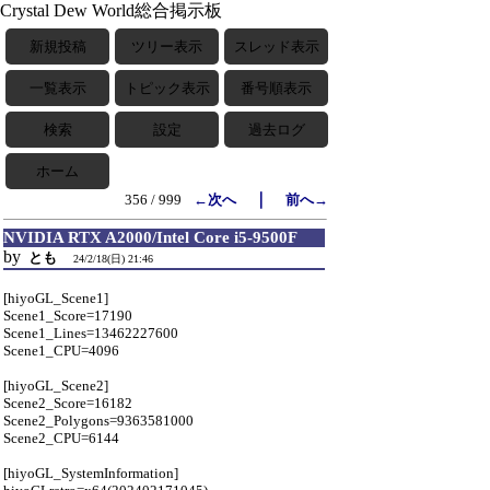
Crystal Dew World総合掲示板
新規投稿
ツリー表示
スレッド表示
一覧表示
トピック表示
番号順表示
検索
設定
過去ログ
ホーム
｜
356 / 999
←次へ
前へ→
NVIDIA RTX A2000/Intel Core i5-9500F
by
とも
24/2/18(日) 21:46
[hiyoGL_Scene1]
Scene1_Score=17190
Scene1_Lines=13462227600
Scene1_CPU=4096
[hiyoGL_Scene2]
Scene2_Score=16182
Scene2_Polygons=9363581000
Scene2_CPU=6144
[hiyoGL_SystemInformation]