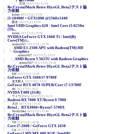
天頂
24/2/17(土) 12:54
Re:CrystalMark Retro HiyoGL Beta2テスト協
力依頼
koinec
24/2/17(土) 13:01
i5-10400f + GTX1080 @2560x1440
匿名
24/2/17(土) 13:03
Intel UHD Graphics 620 - Intel Core i5-8250u
(Th...
koinec
24/2/17(土) 13:04
NVIDIA GeForce GTX 1660 Ti / Intel(R)
Core(TM) i...
ayumu1027
24/2/17(土) 13:39
AMD E1-2500 APU with Radeon(TM) HD
Graphics
ayumu1027
24/2/17(土) 14:13
AMD Ryzen 5 5625U with Radeon Graphics
ayumu1027
24/2/17(土) 14:18
Re:CrystalMark Retro HiyoGL Beta2テスト協
力依頼
EM
24/2/17(土) 13:44
GeForce GTX 1660/i7-9700F
某支配人
24/2/17(土) 14:15
GeForce RTX 4070 SUPER/Core i7-13700F
akt
24/2/17(土) 14:23
NVIDA T400 (2GB)
アイヴァーン
24/2/17(土) 15:31
Radeon RX 7800 XT/Ryzen 9 7900
大川
24/2/17(土) 15:42
Beta2、RTX3060+Ryzen7-5700X
NicchyTaka
24/2/17(土) 15:48
Re:CrystalMark Retro HiyoGL Beta2テスト協
力依頼
YH
24/2/17(土) 16:38
Core i7-2600 / GeForce GTX 1650
Cai
24/2/17(土) 21:19
GeForce2 MX/MX 400 AGP / Intel(R)