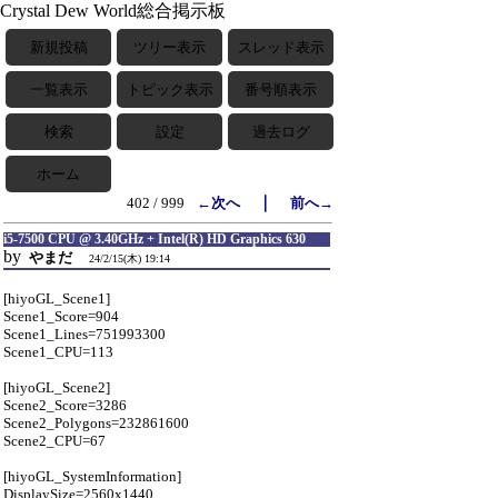
Crystal Dew World総合掲示板
新規投稿
ツリー表示
スレッド表示
一覧表示
トピック表示
番号順表示
検索
設定
過去ログ
ホーム
｜
402 / 999
←次へ
前へ→
i5-7500 CPU @ 3.40GHz + Intel(R) HD Graphics 630
by
やまだ
24/2/15(木) 19:14
[hiyoGL_Scene1]
Scene1_Score=904
Scene1_Lines=751993300
Scene1_CPU=113
[hiyoGL_Scene2]
Scene2_Score=3286
Scene2_Polygons=232861600
Scene2_CPU=67
[hiyoGL_SystemInformation]
DisplaySize=2560x1440