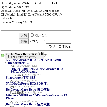
OpenGL_Version=4.6.0 - Build 31.0.101.2115
OpenGL_Vendor=Intel
OpenGL_Renderer=Intel(R) HD Graphics 630
CPUModel=Intel(R) Core(TM) i5-7500 CPU @
3.40GHz
PhysicalMemory=32678
引用なし
パスワード
・ツリー全体表示
CrystalMark Retro 協力依頼
(F)
ひよひよ
24/2/12(月) 22:25
NVIDIA GeForce RTX 3070/AMD Ryzen
Threadripper P...
ひよひよ
24/2/12(月) 22:26
[1920x1080] Re:NVIDIA GeForce RTX
3070/AMD Ryzen...
ひよひよ
24/2/12(月) 23:19
Snapdragon(TM) 835
ひよひよ
24/2/12(月) 22:33
NVIDIA GeForce RTX 3060 Ti
かなえ
24/2/12(月) 22:51
Re:CrystalMark Retro 協力依頼
富士通愛好家
24/2/12(月) 22:53
Windows XPSP3 on VMWare Workstation 17
Player
ひよひよ
24/2/12(月) 22:55
Re:CrystalMark Retro 協力依頼