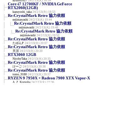
ayumu1027
24/2/13(火) 18:34
Core-i7 12700KF / NVIDIA GeForce
RTX2060(12GB)
kazuyoshi_taka
24/2/13(火) 18:53
Re:CrystalMark Retro 協力依頼
nejimawashi
24/2/13(火) 19:44
Re:CrystalMark Retro 協力依頼
nejimawashi
24/2/13(火) 19:48
Re:CrystalMark Retro 協力依頼
nejimawashi
24/2/13(火) 19:52
Re:CrystalMark Retro 協力依頼
たゆんP
24/2/13(火) 20:07
Re:CrystalMark Retro 協力依頼
天頂
24/2/13(火) 20:20
RTX3060 12GB
NicchyTaka
24/2/13(火) 20:35
Re:CrystalMark Retro 協力依頼
けーご
24/2/13(火) 20:38
Re:CrystalMark Retro 協力依頼
tomo_9180
24/2/13(火) 20:57
RYZEN 9 7950X + Radeon 7900 XTX Vapor-X
A_Z_Kornoha
24/2/13(火) 22:36
NVIDIA GeForce RTX 3090 / AMD Ryzen 7
7800X3D
en129
24/2/13(火) 23:12
R9 7950X3D/RTX3090
y
24/2/13(火) 23:25
AMD Ryzen 7 5700X / Radeon RX 570
せいじん
24/2/14(水) 0:06
NVIDIA RTX A400 & i5-11400F
みね
24/2/14(水) 0:57
RTX4090 i9-14900K 定格
siro
24/2/14(水) 1:49
Re:RTX4090 i9-14900K 定格
siro
24/2/14(水) 1:54
Core i7-2600 / GeForce GTX 1650