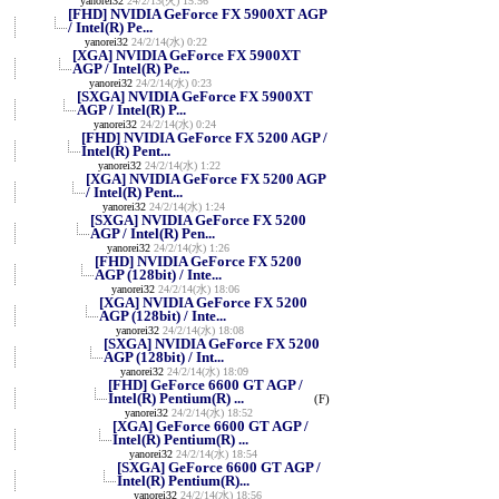
yanorei32
24/2/13(火) 15:56
[FHD] NVIDIA GeForce FX 5900XT AGP
/ Intel(R) Pe...
yanorei32
24/2/14(水) 0:22
[XGA] NVIDIA GeForce FX 5900XT
AGP / Intel(R) Pe...
yanorei32
24/2/14(水) 0:23
[SXGA] NVIDIA GeForce FX 5900XT
AGP / Intel(R) P...
yanorei32
24/2/14(水) 0:24
[FHD] NVIDIA GeForce FX 5200 AGP /
Intel(R) Pent...
yanorei32
24/2/14(水) 1:22
[XGA] NVIDIA GeForce FX 5200 AGP
/ Intel(R) Pent...
yanorei32
24/2/14(水) 1:24
[SXGA] NVIDIA GeForce FX 5200
AGP / Intel(R) Pen...
yanorei32
24/2/14(水) 1:26
[FHD] NVIDIA GeForce FX 5200
AGP (128bit) / Inte...
yanorei32
24/2/14(水) 18:06
[XGA] NVIDIA GeForce FX 5200
AGP (128bit) / Inte...
yanorei32
24/2/14(水) 18:08
[SXGA] NVIDIA GeForce FX 5200
AGP (128bit) / Int...
yanorei32
24/2/14(水) 18:09
[FHD] GeForce 6600 GT AGP /
Intel(R) Pentium(R) ...
(F)
yanorei32
24/2/14(水) 18:52
[XGA] GeForce 6600 GT AGP /
Intel(R) Pentium(R) ...
yanorei32
24/2/14(水) 18:54
[SXGA] GeForce 6600 GT AGP /
Intel(R) Pentium(R)...
yanorei32
24/2/14(水) 18:56