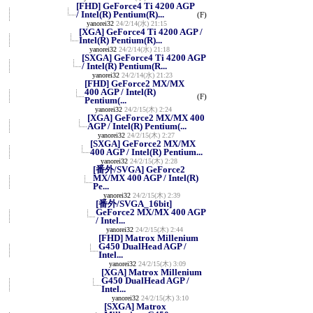
[FHD] GeForce4 Ti 4200 AGP
/ Intel(R) Pentium(R)...
(F)
yanorei32
24/2/14(水) 21:15
[XGA] GeForce4 Ti 4200 AGP /
Intel(R) Pentium(R)...
yanorei32
24/2/14(水) 21:18
[SXGA] GeForce4 Ti 4200 AGP
/ Intel(R) Pentium(R...
yanorei32
24/2/14(水) 21:23
[FHD] GeForce2 MX/MX
400 AGP / Intel(R)
(F)
Pentium(...
yanorei32
24/2/15(木) 2:24
[XGA] GeForce2 MX/MX 400
AGP / Intel(R) Pentium(...
yanorei32
24/2/15(木) 2:27
[SXGA] GeForce2 MX/MX
400 AGP / Intel(R) Pentium...
yanorei32
24/2/15(木) 2:28
[番外/SVGA] GeForce2
MX/MX 400 AGP / Intel(R)
Pe...
yanorei32
24/2/15(木) 2:39
[番外/SVGA_16bit]
GeForce2 MX/MX 400 AGP
/ Intel...
yanorei32
24/2/15(木) 2:44
[FHD] Matrox Millenium
G450 DualHead AGP /
Intel...
yanorei32
24/2/15(木) 3:09
[XGA] Matrox Millenium
G450 DualHead AGP /
Intel...
yanorei32
24/2/15(木) 3:10
[SXGA] Matrox