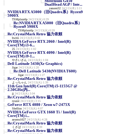
Millenium G450
DualHead AGP / Inte...
yanorei32
24/2/15(木) 3:11
NVIDIA RTX A5000（旧Quadro系）Ryzen9
5900X
TSMplxm6p
24/2/13(火) 0:29
Re:NVIDIA RTX A5000（旧Quadro系）
Ryzen9 5900X
TSMplxm6p
24/2/13(火) 0:59
Re:CrystalMark Retro 協力依頼
hwitn
24/2/13(火) 0:43
NVIDIA GeForce RTX 2060 / Intel(R)
Core(TM) i3-6...
25
24/2/13(火) 1:02
NVIDIA GeForce RTX 4090 / Intel(R)
Core(TM) i9-1...
やさいさん
24/2/13(火) 1:04
Dell Latitude 5430(Xe Graphics)
Jigar
24/2/13(火) 1:20
Re:Dell Latitude 5430(NVIDIA T600)
Jigar
24/2/13(火) 1:27
Re:CrystalMark Retro 協力依頼
よっちゃん
24/2/13(火) 1:39
11th Gen Intel(R) Core(TM) i5-1155G7 @
2.50GHz(内...
jj
24/2/13(火) 3:04
Re:CrystalMark Retro 協力依頼
ryuzot
24/2/13(火) 3:15
GeForce RTX 4080 / Xeon w7-2475X
Shellius
24/2/13(火) 4:07
NVIDIA GeForce GTX 1660 Ti / Intel(R)
Core(TM) i...
ayumu1027
24/2/13(火) 4:28
Re:CrystalMark Retro 協力依頼
くさば
24/2/13(火) 4:39
Re:CrystalMark Retro 協力依頼