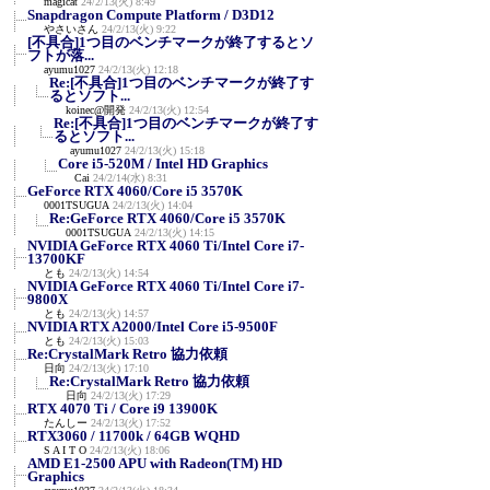
magicat
24/2/13(火) 8:49
Snapdragon Compute Platform / D3D12
やさいさん
24/2/13(火) 9:22
[不具合]1つ目のベンチマークが終了するとソ
フトが落...
ayumu1027
24/2/13(火) 12:18
Re:[不具合]1つ目のベンチマークが終了す
るとソフト...
koinec@開発
24/2/13(火) 12:54
Re:[不具合]1つ目のベンチマークが終了す
るとソフト...
ayumu1027
24/2/13(火) 15:18
Core i5-520M / Intel HD Graphics
Cai
24/2/14(水) 8:31
GeForce RTX 4060/Core i5 3570K
0001TSUGUA
24/2/13(火) 14:04
Re:GeForce RTX 4060/Core i5 3570K
0001TSUGUA
24/2/13(火) 14:15
NVIDIA GeForce RTX 4060 Ti/Intel Core i7-
13700KF
とも
24/2/13(火) 14:54
NVIDIA GeForce RTX 4060 Ti/Intel Core i7-
9800X
とも
24/2/13(火) 14:57
NVIDIA RTX A2000/Intel Core i5-9500F
とも
24/2/13(火) 15:03
Re:CrystalMark Retro 協力依頼
日向
24/2/13(火) 17:10
Re:CrystalMark Retro 協力依頼
日向
24/2/13(火) 17:29
RTX 4070 Ti / Core i9 13900K
たんしー
24/2/13(火) 17:52
RTX3060 / 11700k / 64GB WQHD
S A I T O
24/2/13(火) 18:06
AMD E1-2500 APU with Radeon(TM) HD
Graphics