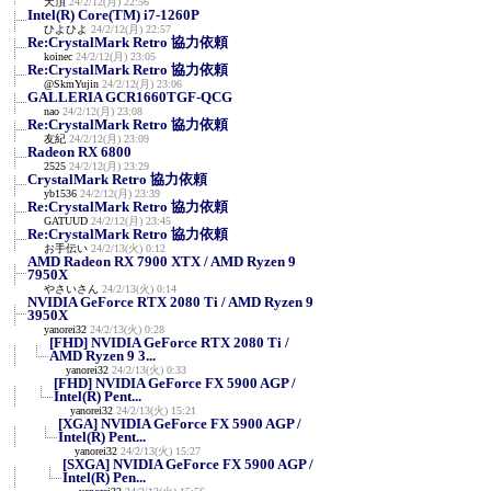
天頂
24/2/12(月) 22:56
Intel(R) Core(TM) i7-1260P
ひよひよ
24/2/12(月) 22:57
Re:CrystalMark Retro 協力依頼
koinec
24/2/12(月) 23:05
Re:CrystalMark Retro 協力依頼
@SkmYujin
24/2/12(月) 23:06
GALLERIA GCR1660TGF-QCG
nao
24/2/12(月) 23:08
Re:CrystalMark Retro 協力依頼
友紀
24/2/12(月) 23:09
Radeon RX 6800
2525
24/2/12(月) 23:29
CrystalMark Retro 協力依頼
yb1536
24/2/12(月) 23:39
Re:CrystalMark Retro 協力依頼
GATUUD
24/2/12(月) 23:45
Re:CrystalMark Retro 協力依頼
お手伝い
24/2/13(火) 0:12
AMD Radeon RX 7900 XTX / AMD Ryzen 9
7950X
やさいさん
24/2/13(火) 0:14
NVIDIA GeForce RTX 2080 Ti / AMD Ryzen 9
3950X
yanorei32
24/2/13(火) 0:28
[FHD] NVIDIA GeForce RTX 2080 Ti /
AMD Ryzen 9 3...
yanorei32
24/2/13(火) 0:33
[FHD] NVIDIA GeForce FX 5900 AGP /
Intel(R) Pent...
yanorei32
24/2/13(火) 15:21
[XGA] NVIDIA GeForce FX 5900 AGP /
Intel(R) Pent...
yanorei32
24/2/13(火) 15:27
[SXGA] NVIDIA GeForce FX 5900 AGP /
Intel(R) Pen...