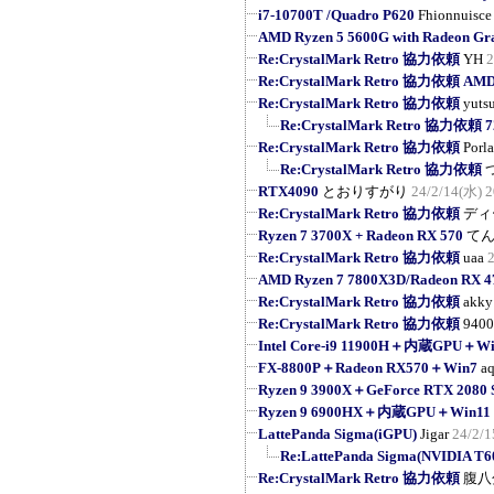
i7-10700T /Quadro P620
Fhionnuisce
AMD Ryzen 5 5600G with Radeon Gr
Re:CrystalMark Retro 協力依頼
YH
2
Re:CrystalMark Retro 協力依頼 AMD R
Re:CrystalMark Retro 協力依頼
yuts
Re:CrystalMark Retro 協力依頼
Re:CrystalMark Retro 協力依頼
Porl
Re:CrystalMark Retro 協力依頼
RTX4090
とおりすがり
24/2/14(水) 2
Re:CrystalMark Retro 協力依頼
ディ
Ryzen 7 3700X + Radeon RX 570
て
Re:CrystalMark Retro 協力依頼
uaa
AMD Ryzen 7 7800X3D/Radeon RX 4
Re:CrystalMark Retro 協力依頼
akky
Re:CrystalMark Retro 協力依頼
9400
Intel Core-i9 11900H＋内蔵GPU＋Wi
FX-8800P＋Radeon RX570＋Win7
a
Ryzen 9 3900X＋GeForce RTX 208
Ryzen 9 6900HX＋内蔵GPU＋Win11 
LattePanda Sigma(iGPU)
Jigar
24/2/1
Re:LattePanda Sigma(NVIDIA T6
Re:CrystalMark Retro 協力依頼
腹八