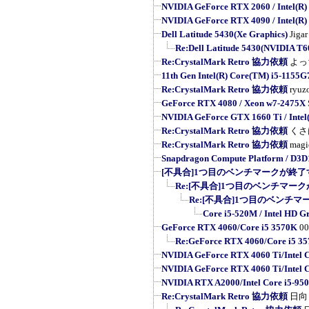
NVIDIA GeForce RTX 2060 / Intel(R) 
NVIDIA GeForce RTX 4090 / Intel(R) 
Dell Latitude 5430(Xe Graphics)
Jigar
Re:Dell Latitude 5430(NVIDIA T6
Re:CrystalMark Retro 協力依頼
よっ
11th Gen Intel(R) Core(TM) i5-1155
Re:CrystalMark Retro 協力依頼
ryuz
GeForce RTX 4080 / Xeon w7-2475X
NVIDIA GeForce GTX 1660 Ti / Intel(
Re:CrystalMark Retro 協力依頼
くさ
Re:CrystalMark Retro 協力依頼
magi
Snapdragon Compute Platform / D3D
[不具合]1つ目のベンチマークが終了す
Re:[不具合]1つ目のベンチマーク
Re:[不具合]1つ目のベンチマ
Core i5-520M / Intel HD G
GeForce RTX 4060/Core i5 3570K
0
Re:GeForce RTX 4060/Core i5 3
NVIDIA GeForce RTX 4060 Ti/Intel 
NVIDIA GeForce RTX 4060 Ti/Intel 
NVIDIA RTX A2000/Intel Core i5-95
Re:CrystalMark Retro 協力依頼
日向