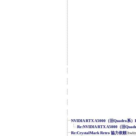
NVIDIA RTX A5000（旧Quadro系）R
Re:NVIDIA RTX A5000（旧Quad
Re:CrystalMark Retro 協力依頼
hwit