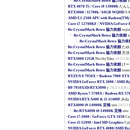
Re:CrystalMark Retro 協力依頼
RTX 4070 Ti / Core i9 13900K
たん
RTX3060 / 11700k / 64GB WQHD
S A
AMD E1-2500 APU with Radeon(TM)
Core-i7 12700KF / NVIDIA GeForce
Re:CrystalMark Retro 協力依頼
neji
Re:CrystalMark Retro 協力依頼
n
Re:CrystalMark Retro 協力
Re:CrystalMark Retro 協力依頼
たゆ
Re:CrystalMark Retro 協力依頼
天頂
RTX3060 12GB
NicchyTaka
24/2/13(
Re:CrystalMark Retro 協力依頼
けー
Re:CrystalMark Retro 協力依頼
tomo
RYZEN 9 7950X + Radeon 7900 XTX
NVIDIA GeForce RTX 3090 / AMD R
R9 7950X3D/RTX3090
y
24/2/13(火) 
AMD Ryzen 7 5700X / Radeon RX 57
NVIDIA RTX A400 & i5-11400F
みね
RTX4090 i9-14900K 定格
siro
24/2/1
Re:RTX4090 i9-14900K 定格
siro
Core i7-2600 / GeForce GTX 1650
Ca
Core i5-520M / Intel HD Graphics
Cai
NVIDIA GeForce RTX 4080/AMD Ryz