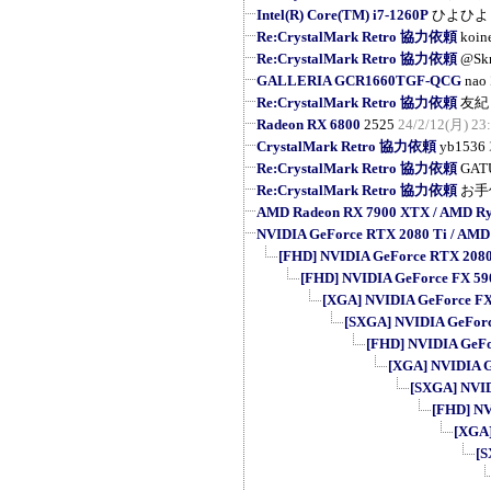
Intel(R) Core(TM) i7-1260P
ひよひよ
Re:CrystalMark Retro 協力依頼
koin
Re:CrystalMark Retro 協力依頼
@Sk
GALLERIA GCR1660TGF-QCG
nao
Re:CrystalMark Retro 協力依頼
友紀
Radeon RX 6800
2525
24/2/12(月) 23
CrystalMark Retro 協力依頼
yb1536
Re:CrystalMark Retro 協力依頼
GAT
Re:CrystalMark Retro 協力依頼
お手
AMD Radeon RX 7900 XTX / AMD Ry
NVIDIA GeForce RTX 2080 Ti / AMD
[FHD] NVIDIA GeForce RTX 2080 T
[FHD] NVIDIA GeForce FX 5900 
[XGA] NVIDIA GeForce FX 5
[SXGA] NVIDIA GeForce 
[FHD] NVIDIA GeFor
[XGA] NVIDIA Ge
[SXGA] NVIDI
[FHD] NVI
[XGA]
[S