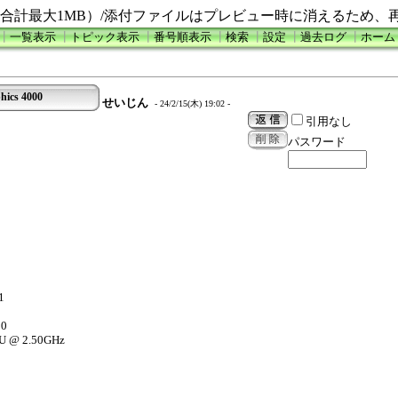
合計最大1MB）/添付ファイルはプレビュー時に消えるため、
┃
一覧表示
┃
トピック表示
┃
番号順表示
┃
検索
┃
設定
┃
過去ログ
┃
ホーム
hics 4000
せいじん
- 24/2/15(木) 19:02 -
引用なし
パスワード
1
00
PU @ 2.50GHz