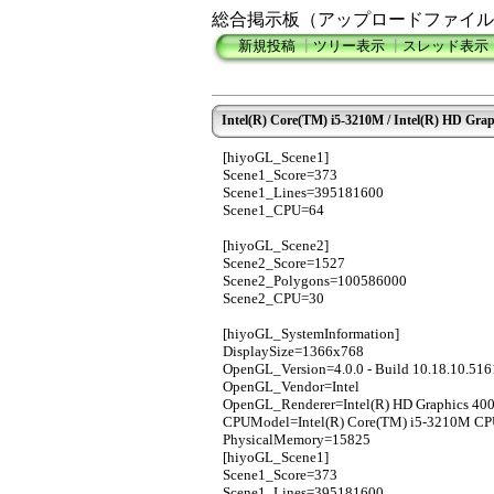
総合掲示板（アップロードファイル
新規投稿
┃
ツリー表示
┃
スレッド表示
Intel(R) Core(TM) i5-3210M / Intel(R) HD Grap
[hiyoGL_Scene1]
Scene1_Score=373
Scene1_Lines=395181600
Scene1_CPU=64
[hiyoGL_Scene2]
Scene2_Score=1527
Scene2_Polygons=100586000
Scene2_CPU=30
[hiyoGL_SystemInformation]
DisplaySize=1366x768
OpenGL_Version=4.0.0 - Build 10.18.10.516
OpenGL_Vendor=Intel
OpenGL_Renderer=Intel(R) HD Graphics 40
CPUModel=Intel(R) Core(TM) i5-3210M C
PhysicalMemory=15825
[hiyoGL_Scene1]
Scene1_Score=373
Scene1_Lines=395181600