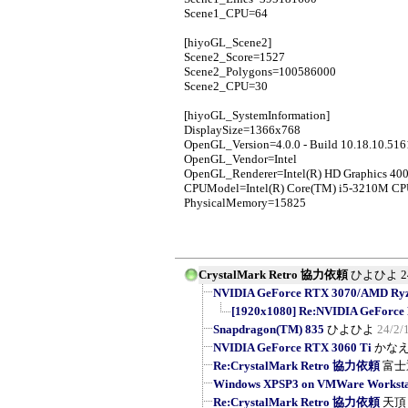
Scene1_CPU=64
[hiyoGL_Scene2]
Scene2_Score=1527
Scene2_Polygons=100586000
Scene2_CPU=30
[hiyoGL_SystemInformation]
DisplaySize=1366x768
OpenGL_Version=4.0.0 - Build 10.18.10.516
OpenGL_Vendor=Intel
OpenGL_Renderer=Intel(R) HD Graphics 40
CPUModel=Intel(R) Core(TM) i5-3210M C
PhysicalMemory=15825
CrystalMark Retro 協力依頼
ひよひよ
2
NVIDIA GeForce RTX 3070/AMD Ryzen
[1920x1080] Re:NVIDIA GeForce
Snapdragon(TM) 835
ひよひよ
24/2/
NVIDIA GeForce RTX 3060 Ti
かな
Re:CrystalMark Retro 協力依頼
富士
Windows XPSP3 on VMWare Workstat
Re:CrystalMark Retro 協力依頼
天頂