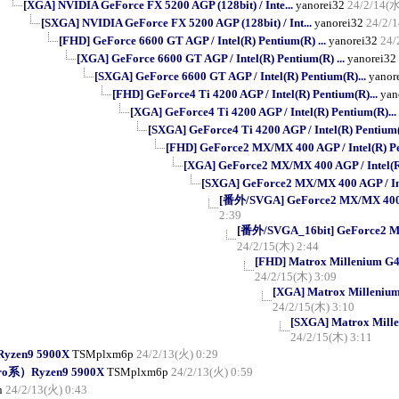
[XGA] NVIDIA GeForce FX 5200 AGP (128bit) / Inte...
yanorei32
24/2/14(水
[SXGA] NVIDIA GeForce FX 5200 AGP (128bit) / Int...
yanorei32
24/2/
[FHD] GeForce 6600 GT AGP / Intel(R) Pentium(R) ...
yanorei32
24/
[XGA] GeForce 6600 GT AGP / Intel(R) Pentium(R) ...
yanorei32
[SXGA] GeForce 6600 GT AGP / Intel(R) Pentium(R)...
yanor
[FHD] GeForce4 Ti 4200 AGP / Intel(R) Pentium(R)...
yan
[XGA] GeForce4 Ti 4200 AGP / Intel(R) Pentium(R)...
[SXGA] GeForce4 Ti 4200 AGP / Intel(R) Pentium(
[FHD] GeForce2 MX/MX 400 AGP / Intel(R) Pe
[XGA] GeForce2 MX/MX 400 AGP / Intel(R)
[SXGA] GeForce2 MX/MX 400 AGP / Int
[番外/SVGA] GeForce2 MX/MX 400 AG
2:39
[番外/SVGA_16bit] GeForce2 MX/
24/2/15(木) 2:44
[FHD] Matrox Millenium G45
24/2/15(木) 3:09
[XGA] Matrox Millenium 
24/2/15(木) 3:10
[SXGA] Matrox Mille
24/2/15(木) 3:11
yzen9 5900X
TSMplxm6p
24/2/13(火) 0:29
ro系）Ryzen9 5900X
TSMplxm6p
24/2/13(火) 0:59
n
24/2/13(火) 0:43