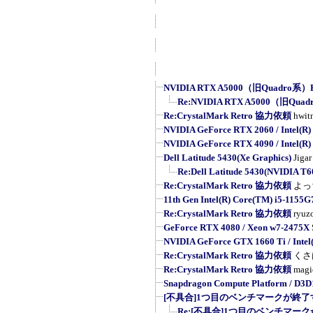
NVIDIA RTX A5000（旧Quadro系）R
Re:NVIDIA RTX A5000（旧Quad
Re:CrystalMark Retro 協力依頼
hwit
NVIDIA GeForce RTX 2060 / Intel(R) 
NVIDIA GeForce RTX 4090 / Intel(R) 
Dell Latitude 5430(Xe Graphics)
Jigar
Re:Dell Latitude 5430(NVIDIA T6
Re:CrystalMark Retro 協力依頼
よっ
11th Gen Intel(R) Core(TM) i5-1155
Re:CrystalMark Retro 協力依頼
ryuz
GeForce RTX 4080 / Xeon w7-2475X
NVIDIA GeForce GTX 1660 Ti / Intel(
Re:CrystalMark Retro 協力依頼
くさ
Re:CrystalMark Retro 協力依頼
magi
Snapdragon Compute Platform / D3D
[不具合]1つ目のベンチマークが終了す
Re:[不具合]1つ目のベンチマーク