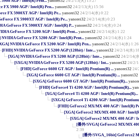
900 AGP / Intel(R) Pent...
yanorei32
24/2/13(火) 15:27
FX 5900 AGP / Intel(R) Pen...
yanorei32
24/2/13(火) 15:56
ce FX 5900XT AGP / Intel(R) Pe...
yanorei32
24/2/14(水) 0:22
Force FX 5900XT AGP / Intel(R) Pe...
yanorei32
24/2/14(水) 0:23
A GeForce FX 5900XT AGP / Intel(R) P...
yanorei32
24/2/14(水) 0:24
DIA GeForce FX 5200 AGP / Intel(R) Pent...
yanorei32
24/2/14(水) 1:22
 NVIDIA GeForce FX 5200 AGP / Intel(R) Pent...
yanorei32
24/2/14(水) 1:24
XGA] NVIDIA GeForce FX 5200 AGP / Intel(R) Pen...
yanorei32
24/2/14(水) 1:26
[FHD] NVIDIA GeForce FX 5200 AGP (128bit) / Inte...
yanorei32
24/2/14(水) 1
[XGA] NVIDIA GeForce FX 5200 AGP (128bit) / Inte...
yanorei32
24/2/14(水
[SXGA] NVIDIA GeForce FX 5200 AGP (128bit) / Int...
yanorei32
24/2/
[FHD] GeForce 6600 GT AGP / Intel(R) Pentium(R) ...
yanorei32
24/
[XGA] GeForce 6600 GT AGP / Intel(R) Pentium(R) ...
yanorei32
[SXGA] GeForce 6600 GT AGP / Intel(R) Pentium(R)...
yanor
[FHD] GeForce4 Ti 4200 AGP / Intel(R) Pentium(R)...
yan
[XGA] GeForce4 Ti 4200 AGP / Intel(R) Pentium(R)...
[SXGA] GeForce4 Ti 4200 AGP / Intel(R) Pentium(
[FHD] GeForce2 MX/MX 400 AGP / Intel(R) Pe
[XGA] GeForce2 MX/MX 400 AGP / Intel(R)
[SXGA] GeForce2 MX/MX 400 AGP / Int
[番外/SVGA] GeForce2 MX/MX 400 AG
2:39
[番外/SVGA_16bit] GeForce2 MX/