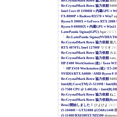
Re:CrystalMark Retro 協力依頼
akky
Re:CrystalMark Retro 協力依頼
9400
Intel Core-i9 11900H＋内蔵GPU＋Wi
FX-8800P＋Radeon RX570＋Win7
a
Ryzen 9 3900X＋GeForce RTX 208
Ryzen 9 6900HX＋内蔵GPU＋Win11 
LattePanda Sigma(iGPU)
Jigar
24/2/1
Re:LattePanda Sigma(NVIDIA T6
Re:CrystalMark Retro 協力依頼
腹八
RTX 4070Ti, Intel 12700F
リリオ
24/
Re:CrystalMark Retro 協力依頼
カエ
Re:CrystalMark Retro 協力依頼
vaio
HP Z400 WorkStation (改) / Xeon W3
HP Z410 Workstation (改) / E5-269
NVIDIA RTX A4000 / AMD Ryzen 9 
Re:CrystalMark Retro 協力依頼
9400
Intel(R) Core(TM) i5-3210M / Intel(R
i5-7500 CPU @ 3.40GHz + Intel(R) H
Re:CrystalMark Retro 協力依頼
ねこ
Re:CrystalMark Retro 協力依頼(Ryzen
Beta2開始しました！
ひよひよ
24/2/
i5-10400f + GTX1080 @2560x1440
i5-11400/RX6500XT/MX500
shimono