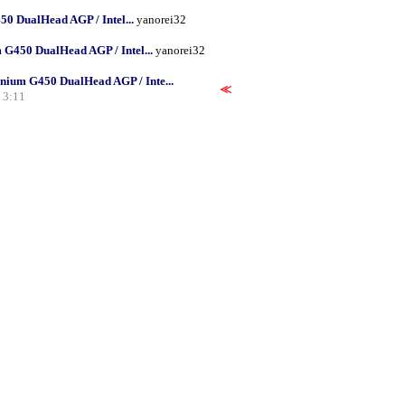
0 DualHead AGP / Intel...
yanorei32
G450 DualHead AGP / Intel...
yanorei32
nium G450 DualHead AGP / Inte...
≪
 3:11