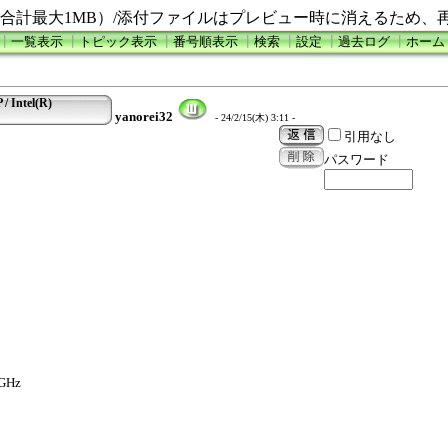
合計最大1MB）/添付ファイルはプレビュー時に消えるため、
┃
一覧表示
┃
トピック表示
┃
番号順表示
┃
検索
┃
設定
┃
過去ログ
┃
ホーム
/ Intel(R)
yanorei32
- 24/2/15(木) 3:11 -
引用なし
パスワード
0GHz