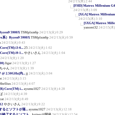
24/2/15(木) 2:44
[FHD] Matrox Millenium G45
24/2/15(木) 3:09
[XGA] Matrox Millenium 
24/2/15(木) 3:10
[SXGA] Matrox Mille
yanorei32
24/2/15(木)
yzen9 5900X
TSMplxm6p
24/2/13(火) 0:29
ro系）Ryzen9 5900X
TSMplxm6p
24/2/13(火) 0:59
n
24/2/13(火) 0:43
Core(TM) i3-6...
25
24/2/13(火) 1:02
Core(TM) i9-1...
やさいさん
24/2/13(火) 1:04
24/2/13(火) 1:20
00)
Jigar
24/2/13(火) 1:27
ちゃん
24/2/13(火) 1:39
G7 @ 2.50GHz(内...
jj
24/2/13(火) 3:04
ot
24/2/13(火) 3:15
Shellius
24/2/13(火) 4:07
R) Core(TM) i...
ayumu1027
24/2/13(火) 4:28
ば
24/2/13(火) 4:39
cat
24/2/13(火) 8:49
12
やさいさん
24/2/13(火) 9:22
るとソフトが落...
ayumu1027
24/2/13(火) 12:18
が終了するとソフト...
koinec@開発
24/2/13(火) 12:54