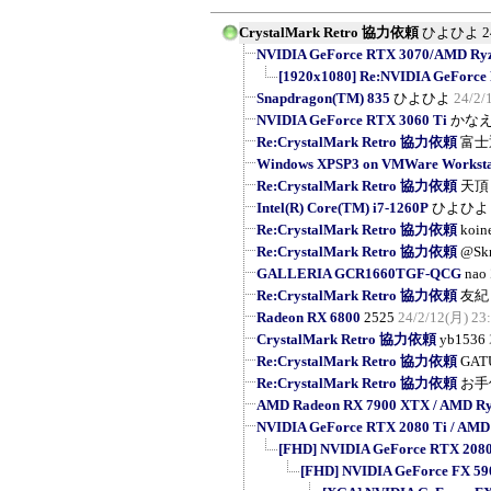
CrystalMark Retro 協力依頼
ひよひよ
2
NVIDIA GeForce RTX 3070/AMD Ryzen
[1920x1080] Re:NVIDIA GeForce
Snapdragon(TM) 835
ひよひよ
24/2/
NVIDIA GeForce RTX 3060 Ti
かな
Re:CrystalMark Retro 協力依頼
富士
Windows XPSP3 on VMWare Workstat
Re:CrystalMark Retro 協力依頼
天頂
Intel(R) Core(TM) i7-1260P
ひよひよ
Re:CrystalMark Retro 協力依頼
koin
Re:CrystalMark Retro 協力依頼
@Sk
GALLERIA GCR1660TGF-QCG
nao
Re:CrystalMark Retro 協力依頼
友紀
Radeon RX 6800
2525
24/2/12(月) 23
CrystalMark Retro 協力依頼
yb1536
Re:CrystalMark Retro 協力依頼
GAT
Re:CrystalMark Retro 協力依頼
お手
AMD Radeon RX 7900 XTX / AMD Ry
NVIDIA GeForce RTX 2080 Ti / AMD
[FHD] NVIDIA GeForce RTX 2080 T
[FHD] NVIDIA GeForce FX 5900 