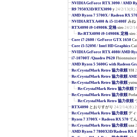
NVIDIA GeForce RTX 3090 / AMD R
R9 7950X3D/RTX3090
y
24/2/13(火) 
AMD Ryzen 7 5700X / Radeon RX 57
NVIDIA RTX A400 & i5-11400F
みね
RTX4090 i9-14900K 定格
siro
24/2/1
Re:RTX4090 i9-14900K 定格
siro
Core i7-2600 / GeForce GTX 1650
Ca
Core i5-520M / Intel HD Graphics
Cai
NVIDIA GeForce RTX 4080/AMD Ryz
i7-10700T /Quadro P620
Fhionnuisce
AMD Ryzen 5 5600G with Radeon Gr
Re:CrystalMark Retro 協力依頼
YH
2
Re:CrystalMark Retro 協力依頼 AMD R
Re:CrystalMark Retro 協力依頼
yuts
Re:CrystalMark Retro 協力依頼
Re:CrystalMark Retro 協力依頼
Porl
Re:CrystalMark Retro 協力依頼
RTX4090
とおりすがり
24/2/14(水) 2
Re:CrystalMark Retro 協力依頼
ディ
Ryzen 7 3700X + Radeon RX 570
て
Re:CrystalMark Retro 協力依頼
uaa
AMD Ryzen 7 7800X3D/Radeon RX 4