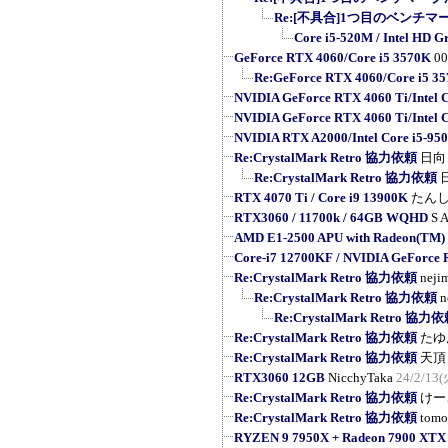
Re:[不具合]1つ目のベンチマ
Core i5-520M / Intel HD G
GeForce RTX 4060/Core i5 3570K
0
Re:GeForce RTX 4060/Core i5 3
NVIDIA GeForce RTX 4060 Ti/Intel 
NVIDIA GeForce RTX 4060 Ti/Intel 
NVIDIA RTX A2000/Intel Core i5-95
Re:CrystalMark Retro 協力依頼
日向
Re:CrystalMark Retro 協力依頼
RTX 4070 Ti / Core i9 13900K
たん
RTX3060 / 11700k / 64GB WQHD
S A
AMD E1-2500 APU with Radeon(TM)
Core-i7 12700KF / NVIDIA GeForce
Re:CrystalMark Retro 協力依頼
neji
Re:CrystalMark Retro 協力依頼
n
Re:CrystalMark Retro 協力
Re:CrystalMark Retro 協力依頼
たゆ
Re:CrystalMark Retro 協力依頼
天頂
RTX3060 12GB
NicchyTaka
24/2/13(
Re:CrystalMark Retro 協力依頼
けー
Re:CrystalMark Retro 協力依頼
tomo
RYZEN 9 7950X + Radeon 7900 XTX