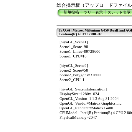
総合掲示板（アップロードファイル
新規投稿
┃
ツリー表示
┃
スレッド表示
[SXGA] Matrox Millenium G450 DualHead AGP 
Pentium(R) 4 CPU 2.80GHz
[hiyoGL_Scene1]
Scene1_Score=98
Scene1_Lines=89728600
Scene1_CPU=16
[hiyoGL_Scene2]
Scene2_Score=58
Scene2_Polygons=316000
Scene2_CPU=1
[hiyoGL_SystemInformation]
DisplaySize=1280x1024
OpenGL_Version=1.1.3 Aug 31 2004
OpenGL_Vendor=Matrox Graphics Inc.
OpenGL_Renderer=Matrox G400
CPUModel= Intel(R) Pentium(R) 4 CPU 2.8
PhysicalMemory=2047