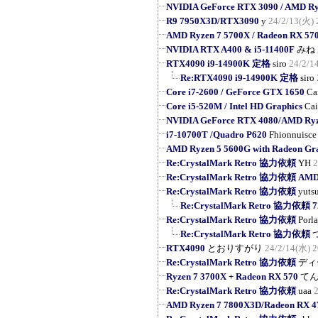
NVIDIA GeForce RTX 3090 / AMD R
R9 7950X3D/RTX3090
y
24/2/13(火) 
AMD Ryzen 7 5700X / Radeon RX 57
NVIDIA RTX A400 & i5-11400F
みね
RTX4090 i9-14900K 定格
siro
24/2/1
Re:RTX4090 i9-14900K 定格
siro
Core i7-2600 / GeForce GTX 1650
Ca
Core i5-520M / Intel HD Graphics
Cai
NVIDIA GeForce RTX 4080/AMD Ryz
i7-10700T /Quadro P620
Fhionnuisce
AMD Ryzen 5 5600G with Radeon Gr
Re:CrystalMark Retro 協力依頼
YH
2
Re:CrystalMark Retro 協力依頼 AMD R
Re:CrystalMark Retro 協力依頼
yuts
Re:CrystalMark Retro 協力依頼
Re:CrystalMark Retro 協力依頼
Porl
Re:CrystalMark Retro 協力依頼
RTX4090
とおりすがり
24/2/14(水) 2
Re:CrystalMark Retro 協力依頼
ディ
Ryzen 7 3700X + Radeon RX 570
て
Re:CrystalMark Retro 協力依頼
uaa
AMD Ryzen 7 7800X3D/Radeon RX 4