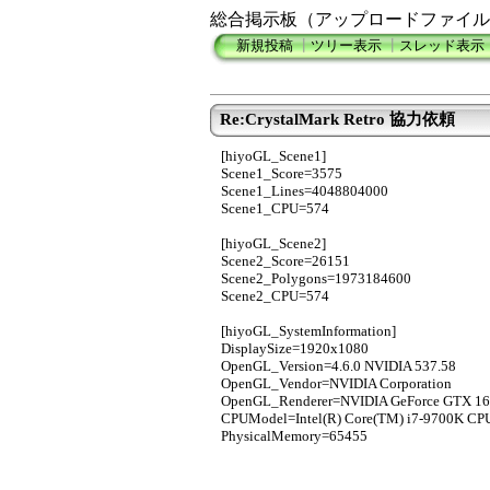
総合掲示板（アップロードファイル
新規投稿
┃
ツリー表示
┃
スレッド表示
Re:CrystalMark Retro 協力依頼
[hiyoGL_Scene1]
Scene1_Score=3575
Scene1_Lines=4048804000
Scene1_CPU=574
[hiyoGL_Scene2]
Scene2_Score=26151
Scene2_Polygons=1973184600
Scene2_CPU=574
[hiyoGL_SystemInformation]
DisplaySize=1920x1080
OpenGL_Version=4.6.0 NVIDIA 537.58
OpenGL_Vendor=NVIDIA Corporation
OpenGL_Renderer=NVIDIA GeForce GTX 16
CPUModel=Intel(R) Core(TM) i7-9700K CP
PhysicalMemory=65455