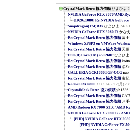
CrystalMark Retro 協力依頼
ひよひよ
2
NVIDIA GeForce RTX 3070/AMD Ryzen
[1920x1080] Re:NVIDIA GeForce
Snapdragon(TM) 835
ひよひよ
24/2/
NVIDIA GeForce RTX 3060 Ti
かな
Re:CrystalMark Retro 協力依頼
富士
Windows XPSP3 on VMWare Workstat
Re:CrystalMark Retro 協力依頼
天頂
Intel(R) Core(TM) i7-1260P
ひよひよ
Re:CrystalMark Retro 協力依頼
koin
Re:CrystalMark Retro 協力依頼
@Sk
GALLERIA GCR1660TGF-QCG
nao
Re:CrystalMark Retro 協力依頼
友紀
Radeon RX 6800
2525
24/2/12(月) 23
CrystalMark Retro 協力依頼
yb1536
Re:CrystalMark Retro 協力依頼
GAT
Re:CrystalMark Retro 協力依頼
お手
AMD Radeon RX 7900 XTX / AMD Ry
NVIDIA GeForce RTX 2080 Ti / AMD
[FHD] NVIDIA GeForce RTX 2080 T
[FHD] NVIDIA GeForce FX 5900 