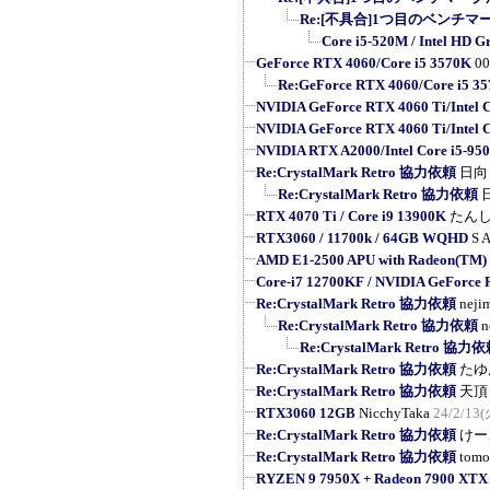
Re:[不具合]1つ目のベンチマ
Core i5-520M / Intel HD G
GeForce RTX 4060/Core i5 3570K
0
Re:GeForce RTX 4060/Core i5 3
NVIDIA GeForce RTX 4060 Ti/Intel 
NVIDIA GeForce RTX 4060 Ti/Intel 
NVIDIA RTX A2000/Intel Core i5-95
Re:CrystalMark Retro 協力依頼
日向
Re:CrystalMark Retro 協力依頼
RTX 4070 Ti / Core i9 13900K
たん
RTX3060 / 11700k / 64GB WQHD
S A
AMD E1-2500 APU with Radeon(TM)
Core-i7 12700KF / NVIDIA GeForce
Re:CrystalMark Retro 協力依頼
neji
Re:CrystalMark Retro 協力依頼
n
Re:CrystalMark Retro 協力
Re:CrystalMark Retro 協力依頼
たゆ
Re:CrystalMark Retro 協力依頼
天頂
RTX3060 12GB
NicchyTaka
24/2/13(
Re:CrystalMark Retro 協力依頼
けー
Re:CrystalMark Retro 協力依頼
tomo
RYZEN 9 7950X + Radeon 7900 XTX