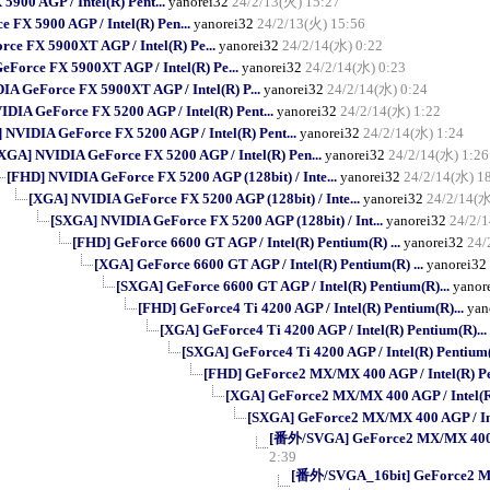
900 AGP / Intel(R) Pent...
yanorei32
24/2/13(火) 15:27
FX 5900 AGP / Intel(R) Pen...
yanorei32
24/2/13(火) 15:56
ce FX 5900XT AGP / Intel(R) Pe...
yanorei32
24/2/14(水) 0:22
Force FX 5900XT AGP / Intel(R) Pe...
yanorei32
24/2/14(水) 0:23
A GeForce FX 5900XT AGP / Intel(R) P...
yanorei32
24/2/14(水) 0:24
DIA GeForce FX 5200 AGP / Intel(R) Pent...
yanorei32
24/2/14(水) 1:22
 NVIDIA GeForce FX 5200 AGP / Intel(R) Pent...
yanorei32
24/2/14(水) 1:24
XGA] NVIDIA GeForce FX 5200 AGP / Intel(R) Pen...
yanorei32
24/2/14(水) 1:26
[FHD] NVIDIA GeForce FX 5200 AGP (128bit) / Inte...
yanorei32
24/2/14(水) 1
[XGA] NVIDIA GeForce FX 5200 AGP (128bit) / Inte...
yanorei32
24/2/14(水
[SXGA] NVIDIA GeForce FX 5200 AGP (128bit) / Int...
yanorei32
24/2/
[FHD] GeForce 6600 GT AGP / Intel(R) Pentium(R) ...
yanorei32
24/
[XGA] GeForce 6600 GT AGP / Intel(R) Pentium(R) ...
yanorei32
[SXGA] GeForce 6600 GT AGP / Intel(R) Pentium(R)...
yanor
[FHD] GeForce4 Ti 4200 AGP / Intel(R) Pentium(R)...
yan
[XGA] GeForce4 Ti 4200 AGP / Intel(R) Pentium(R)...
[SXGA] GeForce4 Ti 4200 AGP / Intel(R) Pentium(
[FHD] GeForce2 MX/MX 400 AGP / Intel(R) Pe
[XGA] GeForce2 MX/MX 400 AGP / Intel(R)
[SXGA] GeForce2 MX/MX 400 AGP / Int
[番外/SVGA] GeForce2 MX/MX 400 AG
2:39
[番外/SVGA_16bit] GeForce2 MX/