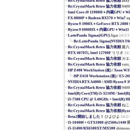
Re:CrystalMark Retro 協力依頼
akky
Re:CrystalMark Retro 協力依頼
9400
Intel Core-i9 11900H＋内蔵GPU＋Wi
FX-8800P＋Radeon RX570＋Win7
a
Ryzen 9 3900X＋GeForce RTX 208
Ryzen 9 6900HX＋内蔵GPU＋Win11 
LattePanda Sigma(iGPU)
Jigar
24/2/1
Re:LattePanda Sigma(NVIDIA T6
Re:CrystalMark Retro 協力依頼
腹八
RTX 4070Ti, Intel 12700F
リリオ
24/
Re:CrystalMark Retro 協力依頼
カエ
Re:CrystalMark Retro 協力依頼
vaio
HP Z400 WorkStation (改) / Xeon W3
HP Z410 Workstation (改) / E5-269
NVIDIA RTX A4000 / AMD Ryzen 9 
Re:CrystalMark Retro 協力依頼
9400
Intel(R) Core(TM) i5-3210M / Intel(R
i5-7500 CPU @ 3.40GHz + Intel(R) H
Re:CrystalMark Retro 協力依頼
ねこ
Re:CrystalMark Retro 協力依頼(Ryzen
Beta2開始しました！
ひよひよ
24/2/
i5-10400f + GTX1080 @2560x1440
i5-11400/RX6500XT/MX500
shimono