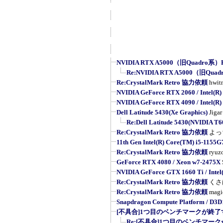
NVIDIA RTX A5000（旧Quadro系）R
Re:NVIDIA RTX A5000（旧Quad
Re:CrystalMark Retro 協力依頼
hwit
NVIDIA GeForce RTX 2060 / Intel(R) 
NVIDIA GeForce RTX 4090 / Intel(R) 
Dell Latitude 5430(Xe Graphics)
Jigar
Re:Dell Latitude 5430(NVIDIA T6
Re:CrystalMark Retro 協力依頼
よっ
11th Gen Intel(R) Core(TM) i5-1155
Re:CrystalMark Retro 協力依頼
ryuz
GeForce RTX 4080 / Xeon w7-2475X
NVIDIA GeForce GTX 1660 Ti / Intel(
Re:CrystalMark Retro 協力依頼
くさ
Re:CrystalMark Retro 協力依頼
magi
Snapdragon Compute Platform / D3D
[不具合]1つ目のベンチマークが終了す
Re:[不具合]1つ目のベンチマーク