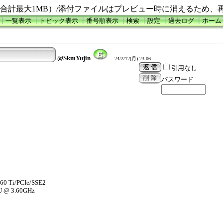
合計最大1MB）/添付ファイルはプレビュー時に消えるため、
┃
一覧表示
┃
トピック表示
┃
番号順表示
┃
検索
┃
設定
┃
過去ログ
┃
ホーム
@SkmYujin
- 24/2/12(月) 23:06 -
引用なし
パスワード
60 Ti/PCIe/SSE2
U @ 3.60GHz