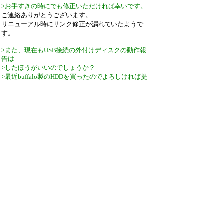
>お手すきの時にでも修正いただければ幸いです。
ご連絡ありがとうございます。
リニューアル時にリンク修正が漏れていたようで
す。
>また、現在もUSB接続の外付けディスクの動作報
告は
>したほうがいいのでしょうか？
>最近buffalo製のHDDを買ったのでよろしければ提
供させていただきます。
現行製品で非対応なものは基本的に存在しない
（標準化されて10年以上経ったため）ので、ご連
絡いただかなくて大丈夫です。
引用なし
パスワード
・ツリー全体表示
新規投稿
ツリー表示
スレッド表示
一覧表示
トピック表示
番号順表示