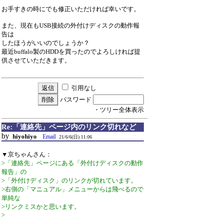
お手すきの時にでも修正いただければ幸いです。
また、現在もUSB接続の外付けディスクの動作報
告は
したほうがいいのでしょうか？
最近buffalo製のHDDを買ったのでよろしければ提
供させていただきます。
引用なし
パスワード
・ツリー全体表示
Re:「連絡先」ページ内のリンク切れなど
by
hiyohiyo
Email
21/6/6(日) 11:06
▼京ちゃんさん：
>「連絡先」ページにある「外付けディスクの動作
報告」の
>「外付けディスク」のリンクが切れています。
>右側の「マニュアル」メニューからは飛べるので
単純な
>リンクミスかと思います。
>