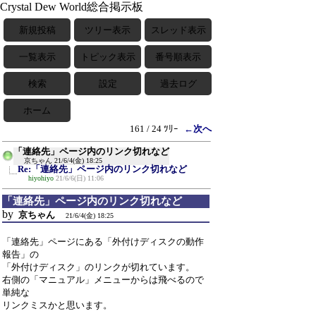
Crystal Dew World総合掲示板
新規投稿
ツリー表示
スレッド表示
一覧表示
トピック表示
番号順表示
検索
設定
過去ログ
ホーム
161 / 24 ﾂﾘｰ
←次へ
「連絡先」ページ内のリンク切れなど
京ちゃん
21/6/4(金) 18:25
Re:「連絡先」ページ内のリンク切れなど
hiyohiyo
21/6/6(日) 11:06
「連絡先」ページ内のリンク切れなど
by
京ちゃん
21/6/4(金) 18:25
「連絡先」ページにある「外付けディスクの動作
報告」の
「外付けディスク」のリンクが切れています。
右側の「マニュアル」メニューからは飛べるので
単純な
リンクミスかと思います。