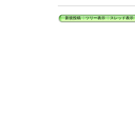
新規投稿
┃
ツリー表示
┃
スレッド表示