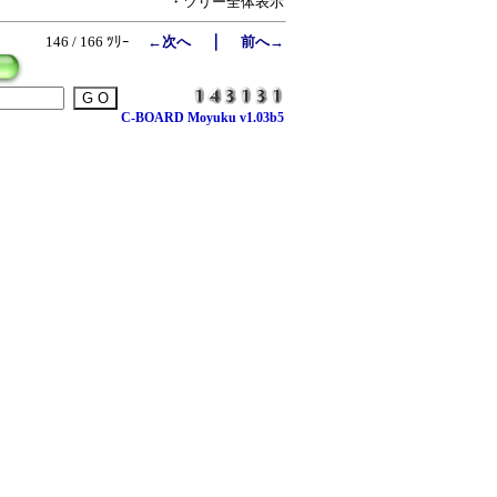
・ツリー全体表示
｜
146 / 166 ﾂﾘｰ
←次へ
前へ→
C-BOARD Moyuku v1.03b5