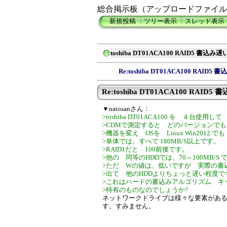
総合掲示板（アップロードファイル
新規投稿
┃
ツリー表示
┃
スレッド表示
toshiba DT01ACA100 RAID5 書込み
Re:toshiba DT01ACA100 RAID5
Re:toshiba DT01ACA100 RAID
▼natosanさん：
>toshiba DT01ACA100 を ４台使用
>CDMで測定すると どのバージョンでも S
>機器を変え OSを Linux Win2012
>単体では、すべて 180MB/S以上です。
>RAID1だと 100前後です。
>他の 同等のHDDでは、70～100MB/S 
>ただ Wの値は、低いですが 実際の書込
>出て 他のHDDよりちょっと遅い程度で
>これはハードの書込みアルゴリズム キ
>特有のものなのでしょうか?
ネットワークドライブは様々な要素があ
す。すみません。