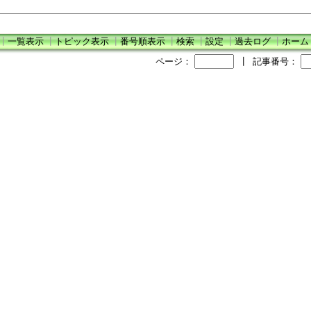
┃
一覧表示
┃
トピック表示
┃
番号順表示
┃
検索
┃
設定
┃
過去ログ
┃
ホーム
ページ：
┃
記事番号：