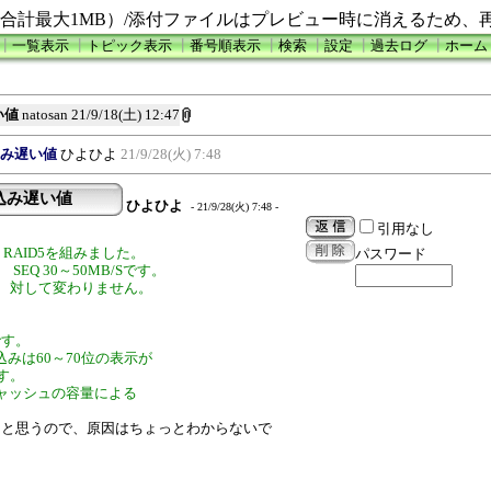
合計最大1MB）/添付ファイルはプレビュー時に消えるため、
┃
一覧表示
┃
トピック表示
┃
番号順表示
┃
検索
┃
設定
┃
過去ログ
┃
ホーム
遅い値
natosan
21/9/18(土) 12:47
 書込み遅い値
ひよひよ
21/9/28(火) 7:48
5 書込み遅い値
ひよひよ
- 21/9/28(火) 7:48 -
引用なし
して RAID5を組みました。
パスワード
EQ 30～50MB/Sです。
 でも 対して変わりません。
です。
みは60～70位の表示が
す。
ャッシュの容量による
ると思うので、原因はちょっとわからないで