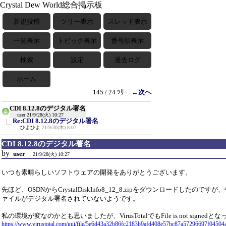
Crystal Dew World総合掲示板
新規投稿
ツリー表示
スレッド表示
一覧表示
トピック表示
番号順表示
検索
設定
過去ログ
ホーム
145 / 24 ﾂﾘｰ
←次へ
CDI 8.12.8のデジタル署名
user
21/9/28(火) 10:27
Re:CDI 8.12.8のデジタル署名
ひよひよ
21/9/30(木) 8:07
CDI 8.12.8のデジタル署名
by
user
21/9/28(火) 10:27
いつも素晴らしいソフトウェアの開発をありがとうございます。
先ほど、OSDNからCrystalDiskInfo8_12_8.zipをダウンロードしたので
ァイルがデジタル署名されていないようです。
私の環境が変なのかとも思いましたが、VirusTotalでもFile is not signed
https://www.virustotal.com/gui/file/5e6d43a32b86fc2183b9afd408e57bc87a57296697f04504a