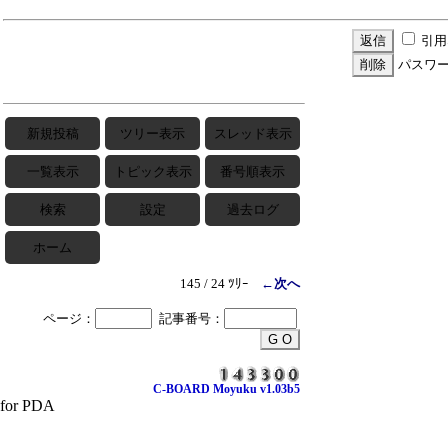
引用
パスワ
新規投稿
ツリー表示
スレッド表示
一覧表示
トピック表示
番号順表示
検索
設定
過去ログ
ホーム
145 / 24 ﾂﾘｰ
←次へ
ページ：
記事番号：
C-BOARD Moyuku v1.03b5
for PDA