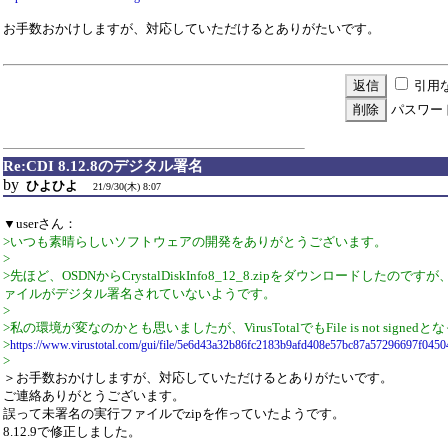
お手数おかけしますが、対応していただけるとありがたいです。
引用
パスワー
Re:CDI 8.12.8のデジタル署名
by
ひよひよ
21/9/30(木) 8:07
▼userさん：
>いつも素晴らしいソフトウェアの開発をありがとうございます。
>
>先ほど、OSDNからCrystalDiskInfo8_12_8.zipをダウンロードしたの
ァイルがデジタル署名されていないようです。
>
>私の環境が変なのかとも思いましたが、VirusTotalでもFile is not signe
>
https://www.virustotal.com/gui/file/5e6d43a32b86fc2183b9afd408e57bc87a57296697f04504
>
＞お手数おかけしますが、対応していただけるとありがたいです。
ご連絡ありがとうございます。
誤って未署名の実行ファイルでzipを作っていたようです。
8.12.9で修正しました。