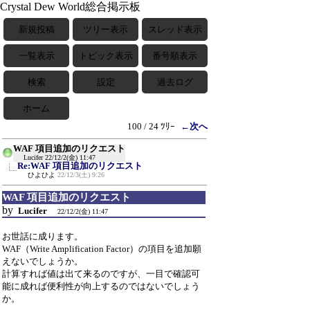
Crystal Dew World総合掲示板
新規投稿
ツリー表示
スレッド表示
一覧表示
トピック表示
番号順表示
検索
設定
過去ログ
ホーム
100 / 24 ﾂﾘｰ
←次へ
WAF 項目追加のリクエスト
Lucifer
22/12/2(金) 11:47
Re:WAF 項目追加のリクエスト
ひよひよ
22/12/3(土) 9:26
WAF 項目追加のリクエスト
by
Lucifer
22/12/2(金) 11:47
お世話に成ります。
WAF（Write Amplification Factor）の項目を追加願
えないでしょうか。
計算すれば値は出て来るのですが、一目で確認可
能に成れば便利性が向上するのではないでしょう
か。