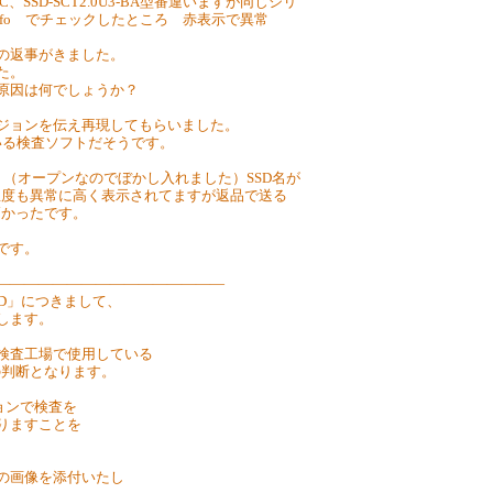
BKC、SSD-SCT2.0U3-BA型番違いますが同じシリ
skInfo でチェックしたところ 赤表示で異常
との返事がきました。
た。
る原因は何でしょうか？
ージョンを伝え再現してもらいました。
ている検査ソフトだそうです。
す。（オープンなのでぼかし入れました）SSD名が
温度も異常に高く表示されてますが返品で送る
高かったです。
です。
―――――――――――――――――
SD」につきまして、
します。
ー検査工場で使用している
の判断となります。
ジョンで検査を
おりますことを
ての画像を添付いたし