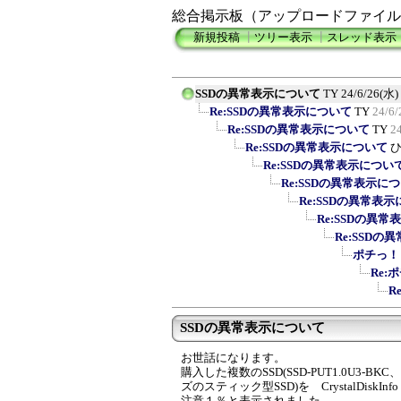
総合掲示板（アップロードファイル
新規投稿
┃
ツリー表示
┃
スレッド表示
SSDの異常表示について
TY
24/6/26(水)
Re:SSDの異常表示について
TY
24/6/
Re:SSDの異常表示について
TY
2
Re:SSDの異常表示について
Re:SSDの異常表示につい
Re:SSDの異常表示に
Re:SSDの異常表
Re:SSDの異
Re:SSD
ポチっ！
Re:
R
SSDの異常表示について
お世話になります。
購入した複数のSSD(SSD-PUT1.0U3-BK
ズのスティック型SSD)を CrystalDi
注意１％と表示されました。