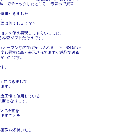
skInfo でチェックしたところ 赤表示で異常
の返事がきました。
た。
原因は何でしょうか？
ジョンを伝え再現してもらいました。
いる検査ソフトだそうです。
。（オープンなのでぼかし入れました）SSD名が
温度も異常に高く表示されてますが返品で送る
高かったです。
です。
――――――――――――――――
D」につきまして、
します。
検査工場で使用している
の判断となります。
ジョンで検査を
りますことを
の画像を添付いたし