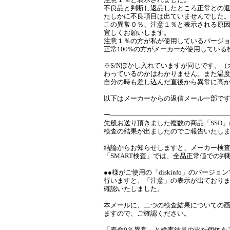
不良品と判断し返品したところ正常との
たしかに不良項目は出ていませんでした
この異常０％、注意１％と表示される原
宜しくお願いします。
注意１％の方が私が使用しているバージ
正常100%の方がメーカーが使用してい
※S/Nぼかし入れていますが同じです。（
わっているのかはわかりません。また温
自分の時も差し込んだ直後から異常に高
以下はメーカーからの返信メール一部で
ー―――――――――――――――――
先般お送り頂きました複数の商品「SSD
検査の結果が出ましたのでご報告いたし
結論からお知らせしますと、メーカー検
「SMART検査」では、全品正常値での判
●●様がご使用の「diskinfo」のバージョ
行いますと、「注意」の表示が出ており
確認いたしました。
本メールに、二つの検査結果についての
ますので、ご確認ください。
「寿命0％異常」と検査結果の出た個体を