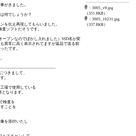
返事がきました。
：3005_v9.jpg
。
（351.8KB）
因は何でしょうか？
：3005_10231.jpg
ョンを伝え再現してもらいました。
（337.8KB）
る検査ソフトだそうです。
オープンなのでぼかし入れました）SSD名が変
度も異常に高く表示されてますが返品で送る前
かったです。
す。
―――――――――――――――
」につきまして、
ます。
査工場で使用している
断となります。
ンで検査を
ますことを
画像を添付いたし
フルスキャンして