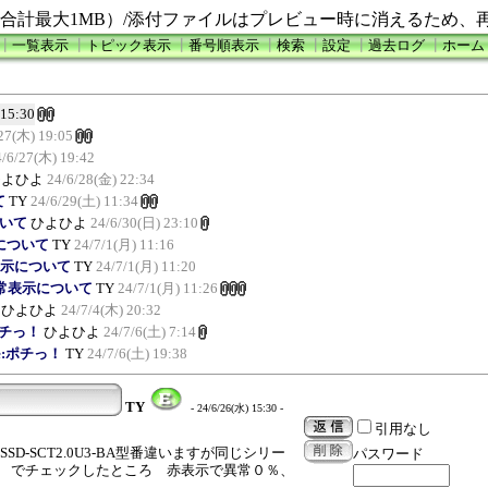
合計最大1MB）/添付ファイルはプレビュー時に消えるため、
┃
一覧表示
┃
トピック表示
┃
番号順表示
┃
検索
┃
設定
┃
過去ログ
┃
ホーム
 15:30
27(木) 19:05
4/6/27(木) 19:42
ひよひよ
24/6/28(金) 22:34
て
TY
24/6/29(土) 11:34
ついて
ひよひよ
24/6/30(日) 23:10
示について
TY
24/7/1(月) 11:16
常表示について
TY
24/7/1(月) 11:20
の異常表示について
TY
24/7/1(月) 11:26
ひよひよ
24/7/4(木) 20:32
ポチっ！
ひよひよ
24/7/6(土) 7:14
e:ポチっ！
TY
24/7/6(土) 19:38
TY
- 24/6/26(水) 15:30 -
引用なし
C、SSD-SCT2.0U3-BA型番違いますが同じシリー
パスワード
skInfo でチェックしたところ 赤表示で異常０％、