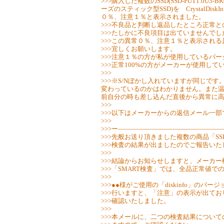
>>>購入した複数のSSD(SSD-PUT1.0U3-
ーズのスティック型SSD)を CrystalDi
０％、注意１％と表示されました。
>>>不良品と判断し返品したところ正常
>>>たしかに不良項目は出ていませんでし
>>>この異常０％、注意１％と表示され
>>>宜しくお願いします。
>>>注意１％の方が私が使用しているバ
>>>正常100%の方がメーカーが使用し
>>>
>>>※S/Nぼかし入れていますが同じで
変わっているのかはわかりません。また
前自分の時も差し込んだ直後から異常に
>>>
>>>以下はメーカーからの返信メール一部
>>>
>>>ー―――――――――――――――
>>>先般お送り頂きました複数の商品「S
>>>検査の結果が出ましたのでご報告いた
>>>
>>>結論からお知らせしますと、メーカ
>>>「SMART検査」では、全品正常値で
>>>
>>>●●様がご使用の「diskinfo」のバー
>>>行いますと、「注意」の表示が出て
>>>確認いたしました。
>>>
>>>本メールに、二つの検査結果につい