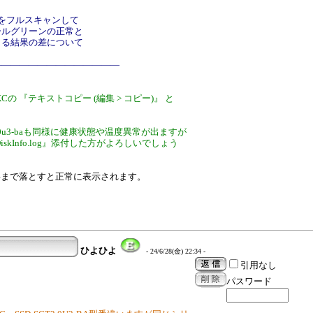
体をフルスキャンして
ールグリーンの正常と
よる結果の差について
――――――――――――――
-BKCの 『テキストコピー (編集 > コピー)』 と
-sct1.0u3-baも同様に健康状態や温度異常が出ますが
iskInfo.log』添付した方がよろしいでしょう
17.14まで落とすと正常に表示されます。
ひよひよ
- 24/6/28(金) 22:34 -
引用なし
パスワード