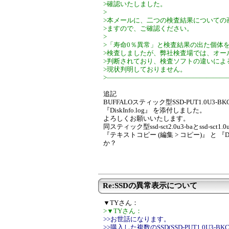
>確認いたしました。
>
>本メールに、二つの検査結果についての
>ますので、ご確認ください。
>
>「寿命0％異常」と検査結果の出た個体
>検査しましたが、弊社検査場では、オー
>判断されており、検査ソフトの違いによ
>現状判明しておりません。
>――――――――――――――――――
追記
BUFFALOスティック型SSD-PUT1.0U3-
『DiskInfo.log』 を添付しました。
よろしくお願いいたします。
同スティック型ssd-sct2.0u3-baとssd-
『テキストコピー (編集 > コピー)』 と 『D
か？
Re:SSDの異常表示について
▼TYさん：
>▼TYさん：
>>お世話になります。
>>購入した複数のSSD(SSD-PUT1.0U3-B