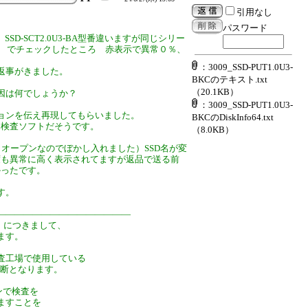
引用なし
パスワード
KC、SSD-SCT2.0U3-BA型番違いますが同じシリー
skInfo でチェックしたところ 赤表示で異常０％、
：3009_SSD-PUT1.0U3-
返事がきました。
BKCのテキスト.txt
。
（20.1KB）
因は何でしょうか？
：3009_SSD-PUT1.0U3-
ョンを伝え再現してもらいました。
BKCのDiskInfo64.txt
る検査ソフトだそうです。
（8.0KB）
（オープンなのでぼかし入れました）SSD名が変
度も異常に高く表示されてますが返品で送る前
かったです。
す。
―――――――――――――――
」につきまして、
ます。
査工場で使用している
判断となります。
ョンで検査を
ますことを