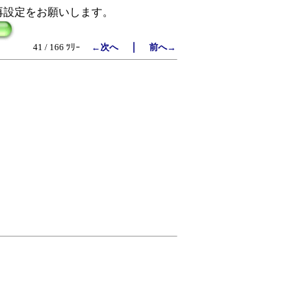
再設定をお願いします。
｜
41 / 166 ﾂﾘｰ
←次へ
前へ→