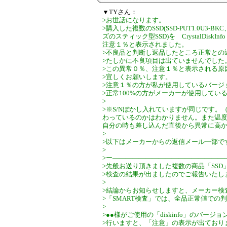
▼TYさん：
>お世話になります。
>購入した複数のSSD(SSD-PUT1.0U3-B
ズのスティック型SSD)を CrystalDi
注意１％と表示されました。
>不良品と判断し返品したところ正常との
>たしかに不良項目は出ていませんでした
>この異常０％、注意１％と表示される原
>宜しくお願いします。
>注意１％の方が私が使用しているバージ
>正常100%の方がメーカーが使用してい
>
>※S/Nぼかし入れていますが同じです。
わっているのかはわかりません。また温
自分の時も差し込んだ直後から異常に高
>
>以下はメーカーからの返信メール一部で
>
>ー―――――――――――――――――
>先般お送り頂きました複数の商品「SSD
>検査の結果が出ましたのでご報告いたし
>
>結論からお知らせしますと、メーカー検
>「SMART検査」では、全品正常値での
>
>●●様がご使用の「diskinfo」のバージ
>行いますと、「注意」の表示が出ており