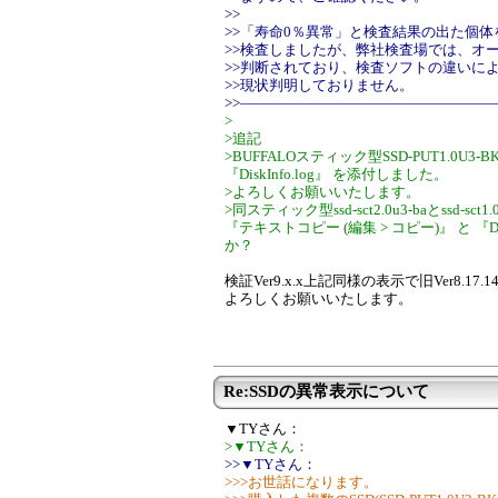
>>
>>「寿命0％異常」と検査結果の出た個
>>検査しましたが、弊社検査場では、オ
>>判断されており、検査ソフトの違いに
>>現状判明しておりません。
>>―――――――――――――――――
>
>追記
>BUFFALOスティック型SSD-PUT1.0U3
『DiskInfo.log』 を添付しました。
>よろしくお願いいたします。
>同スティック型ssd-sct2.0u3-baとssd
『テキストコピー (編集 > コピー)』 と 『D
か？
検証Ver9.x.x上記同様の表示で旧Ver8.
よろしくお願いいたします。
Re:SSDの異常表示について
▼TYさん：
>▼TYさん：
>>▼TYさん：
>>>お世話になります。