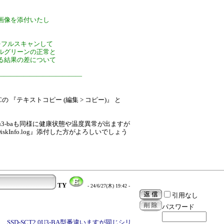
画像を添付いたし
をフルスキャンして
ルグリーンの正常と
る結果の差について
―――――――――――――
BKCの 『テキストコピー (編集 > コピー)』 と
sct1.0u3-baも同様に健康状態や温度異常が出ますが
iskInfo.log』添付した方がよろしいでしょう
TY
- 24/6/27(木) 19:42 -
引用なし
パスワード
KC、SSD-SCT2.0U3-BA型番違いますが同じシリ