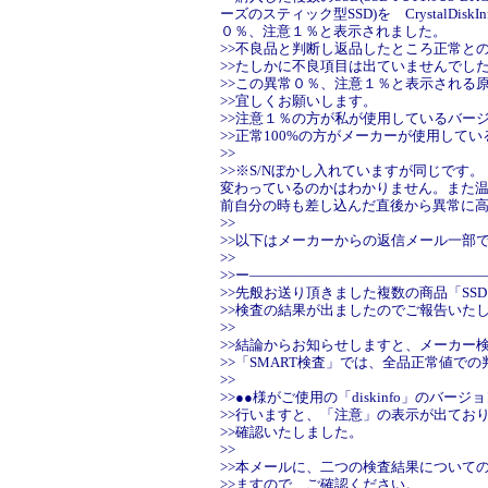
ーズのスティック型SSD)を CrystalDi
０％、注意１％と表示されました。
>>不良品と判断し返品したところ正常と
>>たしかに不良項目は出ていませんでし
>>この異常０％、注意１％と表示される
>>宜しくお願いします。
>>注意１％の方が私が使用しているバー
>>正常100%の方がメーカーが使用して
>>
>>※S/Nぼかし入れていますが同じです
変わっているのかはわかりません。また
前自分の時も差し込んだ直後から異常に
>>
>>以下はメーカーからの返信メール一部
>>
>>ー――――――――――――――――
>>先般お送り頂きました複数の商品「SS
>>検査の結果が出ましたのでご報告いた
>>
>>結論からお知らせしますと、メーカー
>>「SMART検査」では、全品正常値で
>>
>>●●様がご使用の「diskinfo」のバー
>>行いますと、「注意」の表示が出てお
>>確認いたしました。
>>
>>本メールに、二つの検査結果について
>>ますので、ご確認ください。