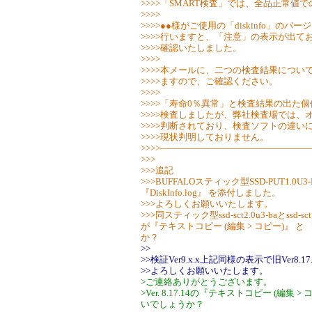
>>>>「SMART検査」では、全品正常値
>>>>
>>>>●●様がご使用の「diskinfo」のバ
>>>>行いますと、「注意」の表示が出て
>>>>確認いたしました。
>>>>
>>>>本メールに、二つの検査結果につい
>>>>ますので、ご確認ください。
>>>>
>>>>「寿命0％異常」と検査結果の出た
>>>>検査しましたが、弊社検査場では、
>>>>判断されており、検査ソフトの違い
>>>>現状判明しておりません。
>>>>―――――――――――――――
>>>
>>>追記
>>>BUFFALOスティック型SSD-PUT1.0U
『DiskInfo.log』 を添付しました。
>>>よろしくお願いいたします。
>>>同スティック型ssd-sct2.0u3-baとs
が『テキストコピー (編集 > コピー)』 と 
か？
>>
>>検証Ver9.x.x上記同様の表示で旧Ver
>>よろしくお願いいたします。
>ご連絡ありがとうございます。
>Ver. 8.17.14の『テキストコピー (編集 >
いでしょうか？