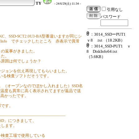
TY
- 24/6/29(土) 11:34 -
引用なし
パスワード
：3014_SSDーPUT1
-BKC、SSD-SCT2.0U3-BA型番違いますが同じシ
ｖ8 .txt
（18.2KB）
DiskInfo でチェックしたところ 赤表示で異常
：3014_SSD-PUT1 ｖ
との返事がきました。
8 DiskInfo64.txt
した。
（5.6KB）
る原因は何でしょうか？
バージョンを伝え再現してもらいました。
している検査ソフトだそうです。
す。（オープンなのでぼかし入れました）SSD名
た温度も異常に高く表示されてますが返品で送
に高かったです。
部です。
――――――――――――――――――
SD」につきまして、
たします。
ー検査工場で使用している