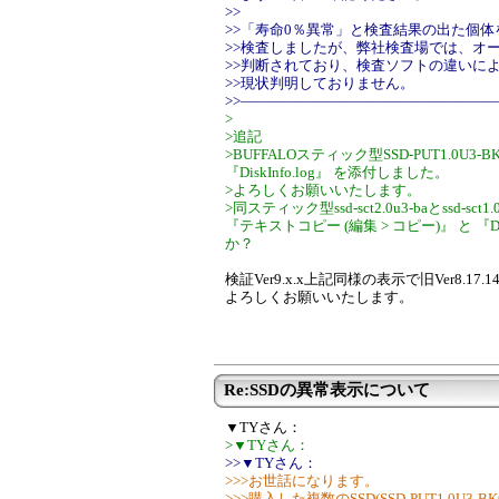
>>
>>「寿命0％異常」と検査結果の出た個
>>検査しましたが、弊社検査場では、オ
>>判断されており、検査ソフトの違いに
>>現状判明しておりません。
>>―――――――――――――――――
>
>追記
>BUFFALOスティック型SSD-PUT1.0U3
『DiskInfo.log』 を添付しました。
>よろしくお願いいたします。
>同スティック型ssd-sct2.0u3-baとssd
『テキストコピー (編集 > コピー)』 と 『D
か？
検証Ver9.x.x上記同様の表示で旧Ver8.
よろしくお願いいたします。
Re:SSDの異常表示について
▼TYさん：
>▼TYさん：
>>▼TYさん：
>>>お世話になります。
>>>購入した複数のSSD(SSD-PUT1.0U3-