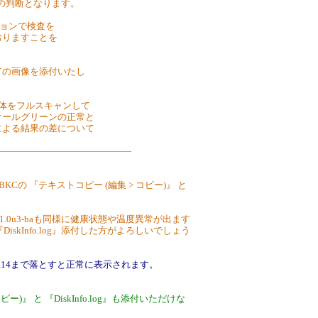
での判断となります。
ージョンで検査を
おりますことを
ての画像を添付いたし
個体をフルスキャンして
オールグリーンの正常と
による結果の差について
――――――――――――――――
3-BKCの 『テキストコピー (編集 > コピー)』 と
sd-sct1.0u3-baも同様に健康状態や温度異常が出ます
『DiskInfo.log』添付した方がよろしいでしょう
8.17.14まで落とすと正常に表示されます。
 コピー)』 と 『DiskInfo.log』も添付いただけな