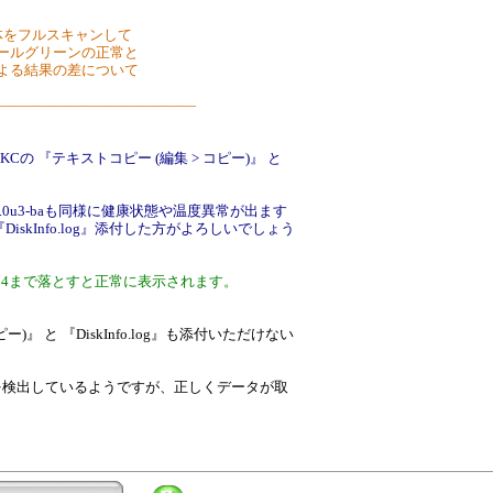
体をフルスキャンして
オールグリーンの正常と
による結果の差について
―――――――――――――――
3-BKCの 『テキストコピー (編集 > コピー)』 と
d-sct1.0u3-baも同様に健康状態や温度異常が出ます
『DiskInfo.log』添付した方がよろしいでしょう
.17.14まで落とすと正常に表示されます。
コピー)』 と 『DiskInfo.log』も添付いただけない
ィスクを検出しているようですが、正しくデータが取