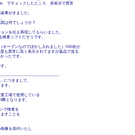
skInfo でチェックしたところ 赤表示で異常
の返事がきました。
た。
原因は何でしょうか？
ジョンを伝え再現してもらいました。
いる検査ソフトだそうです。
。（オープンなのでぼかし入れました）SSD名が
温度も異常に高く表示されてますが返品で送る
高かったです。
です。
――――――――――――――――
D」につきまして、
します。
検査工場で使用している
の判断となります。
ジョンで検査を
りますことを
の画像を添付いたし