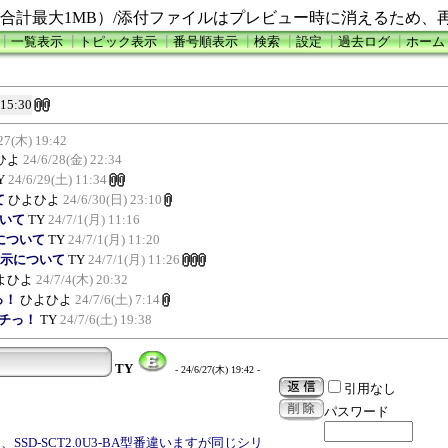
合計最大1MB）/添付ファイルはプレビュー時に消えるため、
┃
一覧表示
┃
トピック表示
┃
番号順表示
┃
検索
┃
設定
┃
過去ログ
┃
ホーム
 15:30
27(木) 19:42
ひよ
24/6/28(金) 22:34
Y
24/6/29(土) 11:34
て
ひよひよ
24/6/30(日) 23:10
ついて
TY
24/7/1(月) 11:16
示について
TY
24/7/1(月) 11:20
常表示について
TY
24/7/1(月) 11:26
よひよ
24/7/4(木) 20:32
っ！
ひよひよ
24/7/6(土) 7:14
ポチっ！
TY
24/7/6(土) 19:38
TY
- 24/6/27(木) 19:42 -
引用なし
パスワード
KC、SSD-SCT2.0U3-BA型番違いますが同じシリ