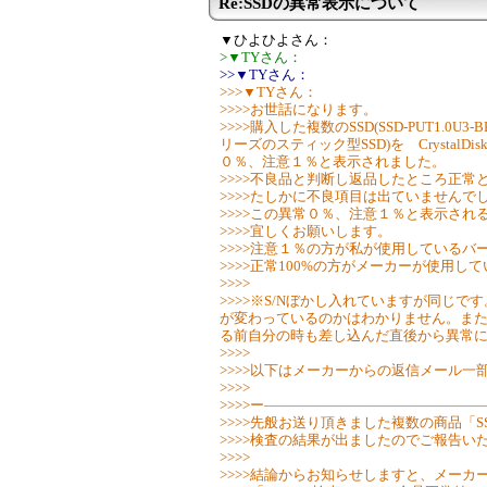
Re:SSDの異常表示について
▼ひよひよさん：
>▼TYさん：
>>▼TYさん：
>>>▼TYさん：
>>>>お世話になります。
>>>>購入した複数のSSD(SSD-PUT1.0U3
リーズのスティック型SSD)を Crystal
０％、注意１％と表示されました。
>>>>不良品と判断し返品したところ正常
>>>>たしかに不良項目は出ていませんで
>>>>この異常０％、注意１％と表示され
>>>>宜しくお願いします。
>>>>注意１％の方が私が使用している
>>>>正常100%の方がメーカーが使用
>>>>
>>>>※S/Nぼかし入れていますが同じで
が変わっているのかはわかりません。ま
る前自分の時も差し込んだ直後から異常
>>>>
>>>>以下はメーカーからの返信メール一
>>>>
>>>>ー――――――――――――――
>>>>先般お送り頂きました複数の商品「S
>>>>検査の結果が出ましたのでご報告い
>>>>
>>>>結論からお知らせしますと、メーカ