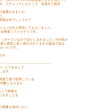
skInfo でチェックしたところ 赤表示で異常
との返事がきました。
た。
る原因は何でしょうか？
ージョンを伝え再現してもらいました。
ている検査ソフトだそうです。
す。（オープンなのでぼかし入れました）SSD名が
温度も異常に高く表示されてますが返品で送る
高かったです。
です。
―――――――――――――――――
SD」につきまして、
します。
ー検査工場で使用している
の判断となります。
ジョンで検査を
おりますことを
ての画像を添付いたし