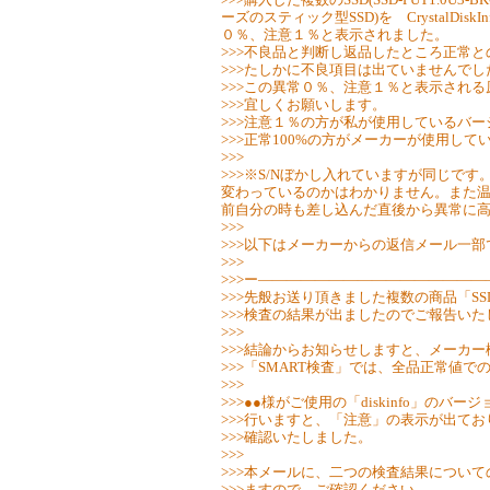
ーズのスティック型SSD)を CrystalDi
０％、注意１％と表示されました。
>>>不良品と判断し返品したところ正常
>>>たしかに不良項目は出ていませんでし
>>>この異常０％、注意１％と表示され
>>>宜しくお願いします。
>>>注意１％の方が私が使用しているバ
>>>正常100%の方がメーカーが使用し
>>>
>>>※S/Nぼかし入れていますが同じで
変わっているのかはわかりません。また
前自分の時も差し込んだ直後から異常に
>>>
>>>以下はメーカーからの返信メール一部
>>>
>>>ー―――――――――――――――
>>>先般お送り頂きました複数の商品「S
>>>検査の結果が出ましたのでご報告いた
>>>
>>>結論からお知らせしますと、メーカ
>>>「SMART検査」では、全品正常値で
>>>
>>>●●様がご使用の「diskinfo」のバー
>>>行いますと、「注意」の表示が出て
>>>確認いたしました。
>>>
>>>本メールに、二つの検査結果につい
>>>ますので、ご確認ください。