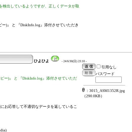
ディスクを検出しているようですが、正しくデータが取
コピー)』 と 『DiskInfo.log』添付させていただき
ひよひよ
- 24/6/30(日) 23:10 -
引用なし
パスワード
 コピー)』 と 『DiskInfo.log』添付させていただ
：3015_ASM1352R.jpg
（290.0KB）
用の機能にお応答して不適切なデータを返しているこ
ia)