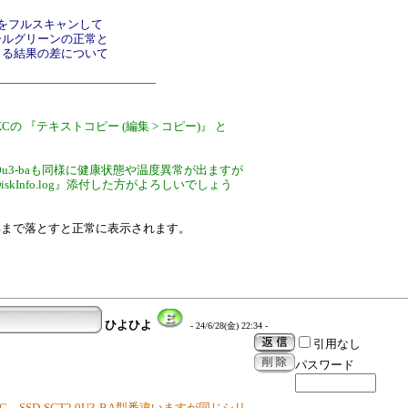
体をフルスキャンして
ールグリーンの正常と
よる結果の差について
――――――――――――――
-BKCの 『テキストコピー (編集 > コピー)』 と
-sct1.0u3-baも同様に健康状態や温度異常が出ますが
iskInfo.log』添付した方がよろしいでしょう
17.14まで落とすと正常に表示されます。
ひよひよ
- 24/6/28(金) 22:34 -
引用なし
パスワード
BKC、SSD-SCT2.0U3-BA型番違いますが同じシリ