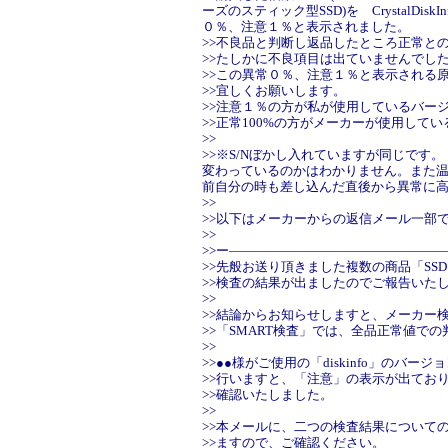
ーズのスティック型SSD)を CrystalDi
０％、注意１％と表示されました。
>>不良品と判断し返品したところ正常と
>>たしかに不良項目は出ていませんでし
>>この異常０％、注意１％と表示される
>>宜しくお願いします。
>>注意１％の方が私が使用しているバー
>>正常100%の方がメーカーが使用して
>>
>>※S/Nぼかし入れていますが同じです
変わっているのかはわかりません。また
前自分の時も差し込んだ直後から異常に
>>
>>以下はメーカーからの返信メール一部
>>
>>ー――――――――――――――――
>>先般お送り頂きました複数の商品「SS
>>検査の結果が出ましたのでご報告いた
>>
>>結論からお知らせしますと、メーカー
>>「SMART検査」では、全品正常値で
>>
>>●●様がご使用の「diskinfo」のバー
>>行いますと、「注意」の表示が出てお
>>確認いたしました。
>>
>>本メールに、二つの検査結果について
>>ますので、ご確認ください。