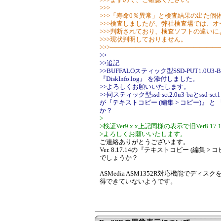
>>>
>>>「寿命0％異常」と検査結果の出た個
>>>検査しましたが、弊社検査場では、
>>>判断されており、検査ソフトの違い
>>>現状判明しておりません。
>>>――――――――――――――――
>>
>>追記
>>BUFFALOスティック型SSD-PUT1.0U
『DiskInfo.log』 を添付しました。
>>よろしくお願いいたします。
>>同スティック型ssd-sct2.0u3-baとss
が『テキストコピー (編集 > コピー)』 と 
か？
>
>検証Ver9.x.x上記同様の表示で旧Ver8
>よろしくお願いいたします。
ご連絡ありがとうございます。
Ver. 8.17.14の『テキストコピー (編集 > 
でしょうか？
ASMedia ASM1352R対応機能でデ
得できていないようです。