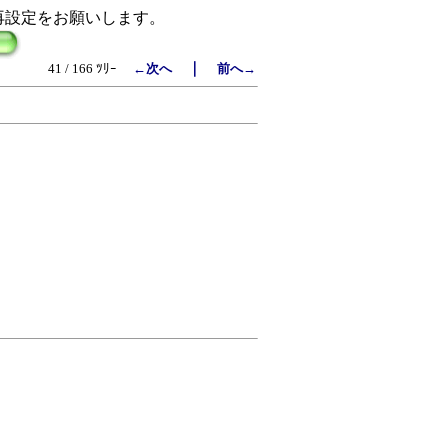
再設定をお願いします。
｜
41 / 166 ﾂﾘｰ
←次へ
前へ→