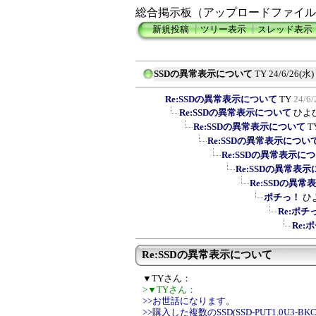
総合掲示板（アップロードファイル
新規投稿
┃
ツリー表示
┃
スレッド表示
SSDの異常表示について
TY
24/6/26(水)
Re:SSDの異常表示について
TY
24/6/
Re:SSDの異常表示について
ひよ
Re:SSDの異常表示について
T
Re:SSDの異常表示につい
Re:SSDの異常表示に
Re:SSDの異常表
Re:SSDの異
ポチっ！
ひ
Re:ポチ
Re:
Re:SSDの異常表示について
▼TYさん：
>▼TYさん：
>>お世話になります。
>>購入した複数のSSD(SSD-PUT1.0U3-B