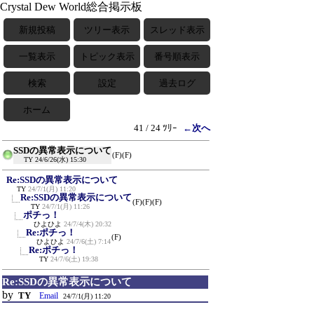
Crystal Dew World総合掲示板
新規投稿
ツリー表示
スレッド表示
一覧表示
トピック表示
番号順表示
検索
設定
過去ログ
ホーム
41 / 24 ﾂﾘｰ
←次へ
SSDの異常表示について
(F)
(F)
TY
24/6/26(水) 15:30
Re:SSDの異常表示について
TY
24/7/1(月) 11:20
Re:SSDの異常表示について
(F)
(F)
(F)
TY
24/7/1(月) 11:26
ポチっ！
ひよひよ
24/7/4(木) 20:32
Re:ポチっ！
(F)
ひよひよ
24/7/6(土) 7:14
Re:ポチっ！
TY
24/7/6(土) 19:38
Re:SSDの異常表示について
by
TY
Email
24/7/1(月) 11:20