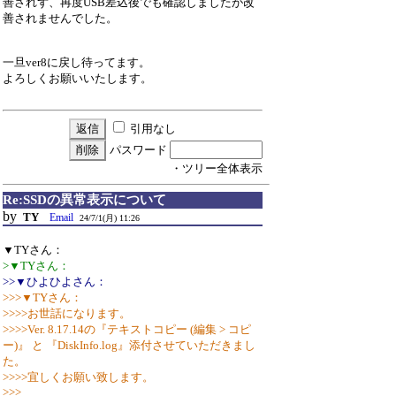
善されず、再度USB差込後でも確認しましたが改
善されませんでした。
一旦ver8に戻し待ってます。
よろしくお願いいたします。
引用なし
パスワード
・ツリー全体表示
Re:SSDの異常表示について
by
TY
Email
24/7/1(月) 11:26
▼TYさん：
>▼TYさん：
>>▼ひよひよさん：
>>>▼TYさん：
>>>>お世話になります。
>>>>Ver. 8.17.14の『テキストコピー (編集 > コピ
ー)』 と 『DiskInfo.log』添付させていただきまし
た。
>>>>宜しくお願い致します。
>>>