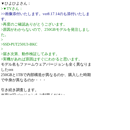
▼ひよひよさん：
>▼TYさん：
>>画像添付いたします。ver8.17.14のも添付いたしま
す。
>再度のご確認ありがとうございます。
>原因がわからないので、250GBモデルを発注しまし
た。
>
>SSD-PUT250U3-BKC
>
>届き次第、動作検証してみます。
>実機があれば原因はすぐにわかると思います。
モデル名もファームウェアバージョンも全く異なりま
したorz
250GBと1TBで内部構造が異なるのか、購入した時期
で中身が異なるのか・・・
引き続き調査します。
当面は旧バージョンをご利用ください。