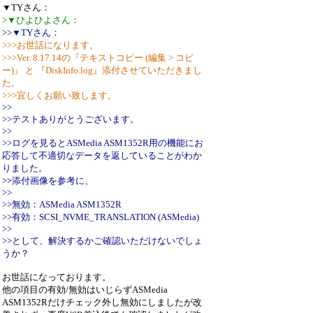
▼TYさん：
>▼ひよひよさん：
>>▼TYさん：
>>>お世話になります。
>>>Ver. 8.17.14の『テキストコピー (編集 > コピ
ー)』 と 『DiskInfo.log』添付させていただきまし
た。
>>>宜しくお願い致します。
>>
>>テストありがとうございます。
>>
>>ログを見るとASMedia ASM1352R用の機能にお
応答して不適切なデータを返していることがわか
りました。
>>添付画像を参考に、
>>
>>無効：ASMedia ASM1352R
>>有効：SCSI_NVME_TRANSLATION (ASMedia)
>>
>>として、解決するかご確認いただけないでしょ
うか？
お世話になっております。
他の項目の有効/無効はいじらずASMedia
ASM1352Rだけチェック外し無効にしましたが改