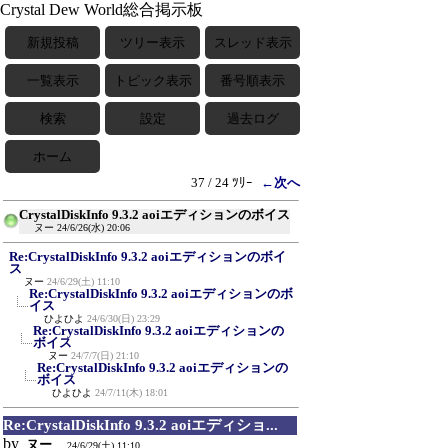
Crystal Dew World総合掲示板
新規投稿
ツリー表示
スレッド表示
一覧表示
トピック表示
番号順表示
検索
設定
過去ログ
ホーム
37 / 24 ﾂﾘｰ
←次へ
CrystalDiskInfo 9.3.2 aoiエディションのボイス
ヌー
24/6/26(水) 20:06
Re:CrystalDiskInfo 9.3.2 aoiエディションのボイ
ス
ヌー
24/6/29(土) 11:10
Re:CrystalDiskInfo 9.3.2 aoiエディションのボ
イス
ひよひよ
24/6/30(日) 23:29
Re:CrystalDiskInfo 9.3.2 aoiエディションの
ボイス
ヌー
24/7/7(日) 21:10
Re:CrystalDiskInfo 9.3.2 aoiエディションの
ボイス
ひよひよ
24/7/11(木) 18:01
Re:CrystalDiskInfo 9.3.2 aoiエディショ...
by
ヌー
24/6/29(土) 11:10