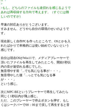
>
>もし、どちらのファイルも途切れを感じるようで
あれば再収録する方向で考えます。（すぐには難
しいのですが）
早速の対応ありがとうございます。
すみません、どうやら自分の環境のせいのようで
す。
現在新しく自作PCを作ったところで、OSとかを入
れたばかりで本格的には使い始めていないという
感じです。
自分は現在OSがWin11で、メディアプレーヤーで
頂いたファイルを再生してみたところ、開始1秒以
内の音が途切れる感じでした。
無音増やす前「...でも気になる事が・・・」
無音増やした後「...っとでも気になる事
が・・・」
という感じ。
次にMPC-BEというプレーヤーで再生してみたら
同じく1秒以内が飛ぶ感じ。
ただ、このプレーヤーで停止ボタンを押す、もし
くはシークバーで00：00まで戻して再生すると音