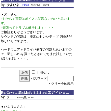
Re:CrystalDiskInfo 9.3.2 aoiエディショ...
by
ひよひよ
Email
24/6/30(日) 23:29
▼ヌーさん：
>おそらく実際はボイスも問題ないのだと思いま
す。
>頑張ってトラブル解決します・・・
ご検証ありがとうございます。
サウンドの問題は、非常にセンシティブで対処が
難しいんですよね。
ハードウェア＋ドライバ依存の問題と思いますの
で、新しいPCを買ったときにでもまた試していた
だければと・・・。
引用なし
パスワード
・ツリー全体表示
Re:CrystalDiskInfo 9.3.2 aoiエディショ...
by
ヌー
24/7/7(日) 21:10
▼ひよひよさん：