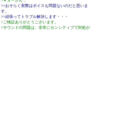
>▼ヌーさん：
>>おそらく実際はボイスも問題ないのだと思いま
す。
>>頑張ってトラブル解決します・・・
>ご検証ありがとうございます。
>サウンドの問題は、非常にセンシティブで対処が
難しいんですよね。
>
>ハードウェア＋ドライバ依存の問題と思いますの
で、新しいPCを買ったときにでもまた試していた
だければと・・・。
オーディオの問題が解決しました。
原因はモニターでした。
PC→(HDMI)→モニター→(イヤホンジャック)→後
付けスピーカーで出力していましたが、スピーカ
ーをPC側のLINEOUTに接続した所、問題なくボイ
スが再生されています。
完全にこちらの環境での不具合だった事を深くお
詫び申し上げます・・・
引用なし
パスワード