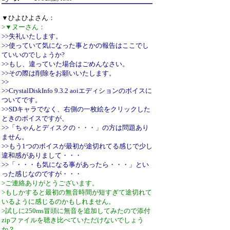
▼ひよひよさん：
>▼ヌーさん：
>>失礼いたします。
>>使っていて気になった事とかの報告はここでし
ていいのでしょうか?
>>もし、違っていた場合はごめんなさい。
>>その際は削除をお願いいたします。
>>
>>CrystalDiskInfo 9.3.2 aoiエディションのボイスに
ついてです。
>>SDキャラでなく、右側の一枚絵をクリックした
ときのボイスですが、
>>「ちゃんとディスクの・・・」の方は問題あり
ません。
>>もう1つのボイスが最初が途切れてる感じで少し
違和感がありまして・・・
>>「・・・も気になる事があったら・・・」とい
った感じなのですが・・・
>ご連絡ありがとうございます。
>もしかすると最初の無音時間が短すぎて途切れて
いるように感じるのかもしれません。
>試しに250ms冒頭に無音を追加してみたので添付
zipファイルを聴き比べていただけないでしょう
か？