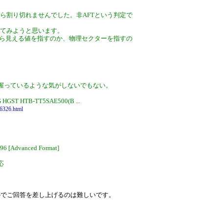
みたら割り切れませんでした。非AFTという判定で
も試してみようと思います。
から見える値を指すのか、物理セクターを指すの
握っているような気がしないでもない。
ST HTB-TT5SAE500(B ...
96326.html
096 [Advanced Format]
対応
。
のでご回答を差し上げるのは難しいです。