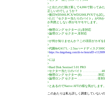
>
>と出たのだ掛け算して4,096で割って
正しいのでしょうか？
>後日WD500LPCX/WD3200LPVXで
>ただ『セクター当たりのバイト』がOS
か判然としない所がモヤモヤします。
>
>物理ロング セクター (1),非対応
>論理ロング セクター,非対応
>
>が何か知りませんか？この項目がカギを
>
>代購&#24171; - 2.5inハードディスク500G HG
>
https://tw.daigobang.com/zh-tw/item/aID-v11200
>
>には
>
>Hard Disk Sentinel 5.01 PRO
>セクター当たりのバイト . . . . . . . . . . . . .:4
>物理ロング セクター (8). . . . . . . . . . . .:対応
>論理ロング セクター . . . . . . . . . . . . . .:非
>
>とあるのでNative AFTの様な気がします
このあたりは私も詳しく調査していない