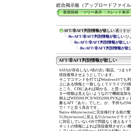
総合掲示板（アップロードファイル
新規投稿
┃
ツリー表示
┃
スレッド表示
AFT/非AFT判別情報が欲しい
通りすが
Re:AFT/非AFT判別情報が欲しい
ひ
Re:AFT/非AFT判別情報が欲しい
Re:AFT/非AFT判別情報が欲
AFT/非AFT判別情報が欲しい
SATAが存在しない頃の古い製品。つまり
現役復帰させようとしています。
そこでコマンドを打てばWindows10
上にある情報と一致しなくてドライブの
ところ、CDIにあれば助かる。と思って窺
ター情報は見えないようなので機能追加
例えばWD500LPCX/WD3200LPVX
書もAFT『あり』でした。が、手持ちのWindows10
で！？と言う具合です。
Native 4Kbyte/sectorに完全移行する前
512byte/sectorに見える512e/sec
に対応していないOSで問題なく使えるド
ネットの情報によれば現役復帰させたい機器（B
していないのでNative AFTでは起動しない