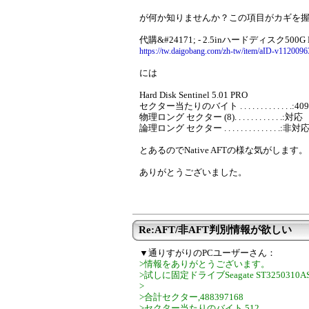
が何か知りませんか？この項目がカギを
代購&#24171; - 2.5inハードディスク500G HG
https://tw.daigobang.com/zh-tw/item/aID-v1120096
には
Hard Disk Sentinel 5.01 PRO
セクター当たりのバイト . . . . . . . . . . . . .:409
物理ロング セクター (8). . . . . . . . . . . .:対応
論理ロング セクター . . . . . . . . . . . . . .:非対
とあるのでNative AFTの様な気がします。
ありがとうございました。
Re:AFT/非AFT判別情報が欲しい
▼通りすがりのPCユーザーさん：
>情報をありがとうございます。
>試しに固定ドライブSeagate ST3250310ASで
>
>合計セクター,488397168
>セクター当たりのバイト,512