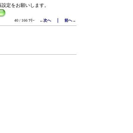
再設定をお願いします。
｜
40 / 166 ﾂﾘｰ
←次へ
前へ→