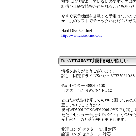
機能は現状実装していないのですが内部
結構不正確な情報が得られることもあっ
今すぐ表示機能を搭載する予定はないので、ID
か、別のソフトでチェックいただくのが
Hard Disk Sentinel
https://www.hdsentinel.com/
Re:AFT/非AFT判別情報が欲しい
情報をありがとうございます。
試しに固定ドライブSeagate ST3250310ASでH
合計セクター,488397168
セクター当たりのバイト,512
と出たのだ掛け算して4,096で割ってみ
正しいのでしょうか？
後日WD500LPCX/WD3200LPVXでも
ただ『セクター当たりのバイト』がOSか
か判然としない所がモヤモヤします。
物理ロング セクター (1),非対応
論理ロング セクター,非対応