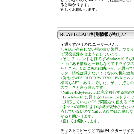
ると助かります。
宜しくお願いします。
Re:AFT/非AFT判別情報が欲しい
▼通りすがりのPCユーザーさん：
>SATAが存在しない頃の古い製品。つま
て現役復帰させようとしています。
>そこでコマンドを打てばWindows10
ト上にある情報と一致しなくてドライブ
たところ、CDIにあれば助かる。と思って
ッター情報は見えないようなので機能追
>例えばWD500LPCX/WD3200LPV
様書もAFT『あり』でした。が、手持ちのWindows1
ので！？と言う具合です。
>Native 4Kbyte/sectorに完全移行する
512byte/sectorに見える512e/sec
に対応していないOSで問題なく使えるド
>ネットの情報によれば現役復帰させたい機器（B
応していないのでNative AFTでは起動しな
かると助かります。
>宜しくお願いします。
テキストコピーなどで論理セクターサイ