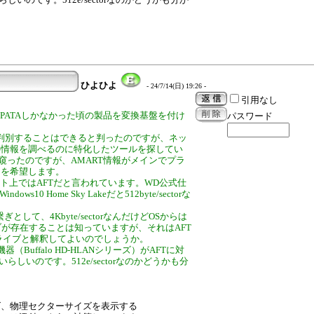
ひよひよ
- 24/7/14(日) 19:26 -
引用なし
りPATAしかなかった頃の製品を変換基盤を付け
パスワード
でも判別することはできると判ったのですが、ネッ
の情報を調べるのに特化したツールを探してい
窺ったのですが、AMART情報がメインでプラ
加を希望します。
Xはネット上ではAFTだと言われています。WD公式仕
0 Home Sky Lakeだと512byte/sectorな
前の繋ぎとして、4Kbyte/sectorなんだけどOSからは
torドライブが存在することは知っていますが、それはAFT
ライブと解釈してよいのでしょうか。
uffalo HD-HLANシリーズ）がAFTに対
いらしいのです。512e/sectorなのかどうかも分
ズ、物理セクターサイズを表示する