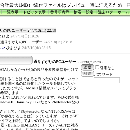
合計最大1MB）/添付ファイルはプレビュー時に消えるため、
┃
一覧表示
┃
トピック表示
┃
番号順表示
┃
検索
┃
設定
┃
過去ログ
┃
ホーム
りのPCユーザー
24/7/13(土) 22:19
よひよ
24/7/14(日) 19:26
通りすがりのPCユーザー
24/7/18(木) 23:18
しい
ひよひよ
24/7/19(金) 23:15
通りすがりのPCユーザー
- 24/7/13(土) 22:19 -
引用なし
PATAしかなかった頃の製品を変換基盤を付けて
パスワード
でも判別することはできると判ったのですが、ネット
情報を調べるのに特化したツールを探していた
ったのですが、AMART情報がメインでプラッ
を希望します。
はネット上ではAFTだと言われています。WD公式仕様
 Home Sky Lakeだと512byte/sectorなの
の繋ぎとして、4Kbyte/sectorなんだけどOSからは
torドライブが存在することは知っていますが、それはAFT
ライブと解釈してよいのでしょうか。
uffalo HD-HLANシリーズ）がAFTに対応
らしいのです。512e/sectorなのかどうかも分か