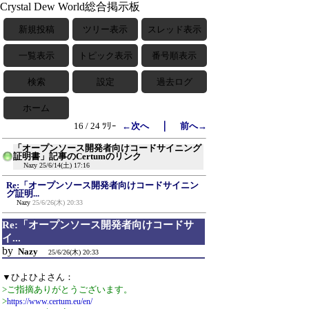
Crystal Dew World総合掲示板
新規投稿
ツリー表示
スレッド表示
一覧表示
トピック表示
番号順表示
検索
設定
過去ログ
ホーム
｜
16 / 24 ﾂﾘｰ
←次へ
前へ→
「オープンソース開発者向けコードサイニング
証明書」記事のCertumのリンク
Nazy
25/6/14(土) 17:16
Re:「オープンソース開発者向けコードサイニン
グ証明...
Nazy
25/6/26(木) 20:33
Re:「オープンソース開発者向けコードサ
イ...
by
Nazy
25/6/26(木) 20:33
▼ひよひよさん：
>ご指摘ありがとうございます。
>
https://www.certum.eu/en/