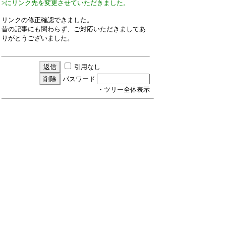
>にリンク先を変更させていただきました。
リンクの修正確認できました。
昔の記事にも関わらず、ご対応いただきましてあ
りがとうございました。
引用なし
パスワード
・ツリー全体表示
新規投稿
ツリー表示
スレッド表示
一覧表示
トピック表示
番号順表示
検索
設定
過去ログ
ホーム
｜
16 / 24 ﾂﾘｰ
←次へ
前へ→
ページ：
記事番号：