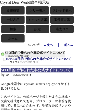
Crystal Dew World総合掲示板
新規投稿
ツリー表示
スレッド表示
一覧表示
トピック表示
番号順表示
検索
設定
過去ログ
ホーム
｜
15 / 24 ﾂﾘｰ
←次へ
前へ→
SEO目的で作られた非公式サイトについて
sn
25/6/25(水) 18:14
Re:SEO目的で作られた非公式サイトについて
ひよひよ
25/6/26(木) 21:20
SEO目的で作られた非公式サイトについて
by
sn
25/6/25(水) 18:14
Google検索中に crystaldiskmark.org というサイト
見つけました
このサイトは、公式ページを模したような構成・
文言で構成されており、プロジェクトの名前を使
用しているにもかかわらず、明確な公式リンクや
説明が見当たりませんでした。