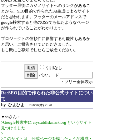
フッター最後にカジノサイトへのリンクがあるこ
とから、SEO目的で作られたAI生成によるサイト
だと思われます。フッターのメールアドレスで
google検索すると他のOSSでも似たようなページ
が作られていることがわかります。
プロジェクトの信頼性に影響する可能性もあるか
と思い、ご報告させていただきました。
もし既にご存知でしたらご放念ください。
引用なし
パスワード
・ツリー全体表示
Re:SEO目的で作られた非公式サイトについ
て
by
ひよひよ
25/6/26(木) 21:20
▼snさん：
>Google検索中に crystaldiskmark.org というサイト
見つけました
>
>このサイトは、公式ページを模したような構成・