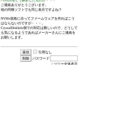
>1F026をどう解釈したものか・・・
ご連絡ありがとうございます。
他の同種ソフトでも同じ表示ですよね？
NVMe規格に沿ってファームウェアを作ればこう
はならないのですが・・・。
CrystalDiskInfo側での対応は難しいので、どうして
も気になるようであればメーカーさんにご連絡を
お願いします。
引用なし
パスワード
・ツリー全体表示
新規投稿
ツリー表示
スレッド表示
一覧表示
トピック表示
番号順表示
検索
設定
過去ログ
ホーム
｜
5 / 24 ﾂﾘｰ
←次へ
前へ→