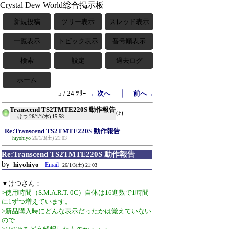
Crystal Dew World総合掲示板
新規投稿
ツリー表示
スレッド表示
一覧表示
トピック表示
番号順表示
検索
設定
過去ログ
ホーム
｜
5 / 24 ﾂﾘｰ
←次へ
前へ→
Transcend TS2TMTE220S 動作報告
(F)
けつ
26/1/1(木) 15:58
Re:Transcend TS2TMTE220S 動作報告
hiyohiyo
26/1/3(土) 21:03
Re:Transcend TS2TMTE220S 動作報告
by
hiyohiyo
Email
26/1/3(土) 21:03
▼けつさん：
>使用時間（S.M.A.R.T. 0C）自体は16進数で1時間
に1ずつ増えています。
>新品購入時にどんな表示だったかは覚えていない
ので