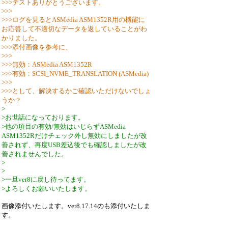
>>>テストありがとうございます。
>>>
>>>ログを見るとASMedia ASM1352R用の機能に
お応答して不適切なデータを返していることがわ
かりました。
>>>添付画像を参考に、
>>>
>>>無効：ASMedia ASM1352R
>>>有効：SCSI_NVME_TRANSLATION (ASMedia)
>>>
>>>として、解決するかご確認いただけないでしょ
うか？
>
>お世話になっております。
>他の項目の有効/無効はいじらずASMedia
ASM1352Rだけチェック外し無効にしましたが改
善されず、再度USB差込後でも確認しましたが改
善されませんでした。
>
>
>一旦ver8に戻し待ってます。
>よろしくお願いいたします。
画像添付いたします。ver8.17.14のも添付いたしま
す。