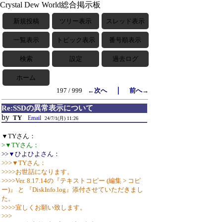
Crystal Dew World総合掲示板
新規投稿
ツリー表示
スレッド表示
一覧表示
トピック表示
番号順表示
検索
設定
過去ログ
ホーム
｜
197 / 999
←次へ
前へ→
Re:SSDの異常表示について
by
TY
Email
24/7/1(月) 11:26
▼TYさん：
>▼TYさん：
>>▼ひよひよさん：
>>>▼TYさん：
>>>>お世話になります。
>>>>Ver. 8.17.14の『テキストコピー (編集 > コピ
ー)』 と 『DiskInfo.log』添付させていただきまし
た。
>>>>宜しくお願い致します。
>>>