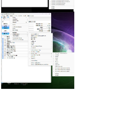
：3019_有効1.jpg
（185.3KB）
：3019_無効1.jpg
（188.0KB）
：3019_v8.17.14.jpg
（179.6KB）
引用なし
パスワード