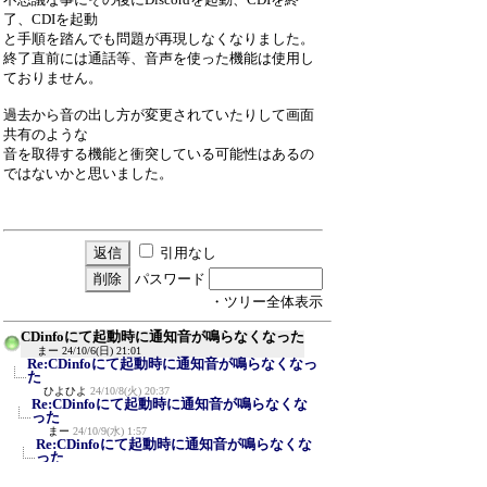
了、CDIを起動
と手順を踏んでも問題が再現しなくなりました。
終了直前には通話等、音声を使った機能は使用し
ておりません。
過去から音の出し方が変更されていたりして画面
共有のような
音を取得する機能と衝突している可能性はあるの
ではないかと思いました。
引用なし
パスワード
・ツリー全体表示
CDinfoにて起動時に通知音が鳴らなくなった
まー
24/10/6(日) 21:01
Re:CDinfoにて起動時に通知音が鳴らなくなっ
た
ひよひよ
24/10/8(火) 20:37
Re:CDinfoにて起動時に通知音が鳴らなくな
った
まー
24/10/9(水) 1:57
Re:CDinfoにて起動時に通知音が鳴らなくな
った
小緒吏
25/6/22(日) 10:30
Re:CDinfoにて起動時に通知音が鳴らなく