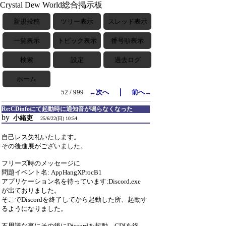
Crystal Dew World総合掲示板
新規投稿
ツリー表示
スレッド表示
一覧表示
トピック表示
番号順表示
検索
設定
過去ログ
ホーム
｜
52 / 999
←次へ
前へ→
Re:CDinfoにて起動時に通知音が鳴らなくなった
by
小緒吏
25/6/22(日) 10:54
自己レス失礼いたします。
その後進展がございました。
フリーズ時のメッセージに
問題イベント名: AppHangXProcB1
アプリケーション名を待っています:Discord.exe
が出ておりました。
そこでDiscordを終了してから起動した所、起動す
るようになりました。
不思議な事にその後にDiscordを起動、CDIを終