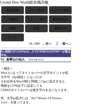
Crystal Dew World総合掲示板
新規投稿
ツリー表示
スレッド表示
一覧表示
トピック表示
番号順表示
検索
設定
過去ログ
ホーム
｜
36 / 999
←次へ
前へ→
Re:画面150%のWin10→11でCDM9.01のﾀｲﾄﾙﾊﾞｰが無文
字化。
by
金華山の仙人
25/8/7(木) 6:52
＜補足＞
Win11になってタイトルバーの文字ポイントが拡
大不可（9pt固定）になったが、
それ以外をWin10時と同様に13ptに拡大すると、
画面を125%以下に設定しても、
CDMのタイトルバーは無文字のままになります。
尚、文字pt拡大には「No!! Meiryo UI Version
3.4.0」を使ってます。