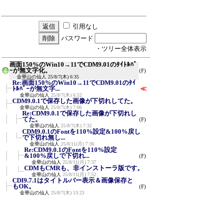
引用なし
パスワード
・ツリー全体表示
画面150%のWin10→11でCDM9.01のﾀｲﾄﾙﾊﾞ
ｰが無文字化。
(F)
金華山の仙人
25/8/7(木) 6:35
Re:画面150%のWin10→11でCDM9.01のﾀｲ
ﾄﾙﾊﾞｰが無文字...
≪
金華山の仙人
25/8/7(木) 6:52
CDM9.0.1で保存した画像が下切れしてた。
金華山の仙人
25/8/7(木) 7:06
Re:CDM9.0.1で保存した画像が下切れし
てた。
(F)
金華山の仙人
25/8/7(木) 7:32
CDM9.0.1のFontを110%設定&100%戻し
で下切れ無し...
金華山の仙人
25/8/11(月) 7:36
Re:CDM9.0.1のFontを110%設定
&100%戻しで下切れ...
(F)
金華山の仙人
25/8/11(月) 7:37
CDMもCMRも、非インストーラ版です。
金華山の仙人
25/8/11(月) 7:52
CDI9.7.1はタイトルバー表示＆画像保存と
もOK。
(F)
金華山の仙人
25/8/7(木) 13:23
Re:画面150%のWin10→11でCDM9.01のﾀｲﾄﾙ
ﾊﾞｰが無文字...
ひよひよ
25/8/9(土) 10:36
CMR2.0.6 でもタイトルバーが無文字化し