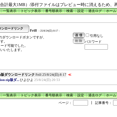
合計最大1MB）/添付ファイルはプレビュー時に消えるため、
┃
一覧表示
┃
トピック表示
┃
番号順表示
┃
検索
┃
設定
┃
過去ログ
┃
ホーム
 zip版ダウンロードリンク
Frill
- 25/8/24(日) 8:17 -
引用なし
ition zip版のダウンロードボタンですが、
ます。
パスワード
ンロード可能でした。
願いいたします。
ition zip版ダウンロードリンク
Frill
25/8/24(日) 8:17
≪
tion zip版ダ...
ひよひよ
25/8/24(日) 20:53
┃
一覧表示
┃
トピック表示
┃
番号順表示
┃
検索
┃
設定
┃
過去ログ
┃
ホーム
ページ：
┃
記事番号：