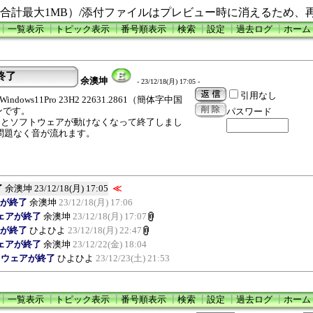
合計最大1MB）/添付ファイルはプレビュー時に消えるため、
┃
一覧表示
┃
トピック表示
┃
番号順表示
┃
検索
┃
設定
┃
過去ログ
┃
ホーム
終了
余澳坤
- 23/12/18(月) 17:05 -
引用なし
n x64をWindows11Pro 23H2 22631.2861（簡体字中国
ンです。
パスワード
クとソフトウェアが動けなくなって終了しまし
は問題なく音が流れます。
了
余澳坤
23/12/18(月) 17:05
≪
アが終了
余澳坤
23/12/18(月) 17:06
ェアが終了
余澳坤
23/12/18(月) 17:07
アが終了
ひよひよ
23/12/18(月) 22:47
ェアが終了
余澳坤
23/12/22(金) 18:04
トウェアが終了
ひよひよ
23/12/23(土) 21:53
┃
一覧表示
┃
トピック表示
┃
番号順表示
┃
検索
┃
設定
┃
過去ログ
┃
ホーム