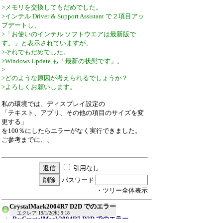
>メモリを交換してもだめでした。
>インテル Driver & Support Assistant で２項目アッ
プデートし、
>「お使いのインテル ソフトウエアは最新版で
す。」と表示されていますが、
>それでもだめでした。
>Windows Update も「最新の状態です」。
>
>どのような原因が考えられるでしょうか？
>よろしくお願いします。
私の環境では、ディスプレイ設定の
「テキスト、アプリ、その他の項目のサイズを変
更する」
を100％にしたらエラーがなく実行できました。
ご参考までに、、
引用なし
パスワード
・ツリー全体表示
CrystalMark2004R7 D2D でのエラー
エクレア
19/1/2(水) 9:18
Re:CrystalMark2004R7 D2D でのエラー