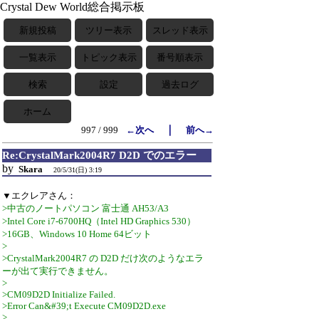
Crystal Dew World総合掲示板
新規投稿
ツリー表示
スレッド表示
一覧表示
トピック表示
番号順表示
検索
設定
過去ログ
ホーム
｜
997 / 999
←次へ
前へ→
Re:CrystalMark2004R7 D2D でのエラー
by
Skara
20/5/31(日) 3:19
▼エクレアさん：
>中古のノートパソコン 富士通 AH53/A3
>Intel Core i7-6700HQ（Intel HD Graphics 530）
>16GB、Windows 10 Home 64ビット
>
>CrystalMark2004R7 の D2D だけ次のようなエラ
ーが出て実行できません。
>
>CM09D2D Initialize Failed.
>Error Can&#39;t Execute CM09D2D.exe
>