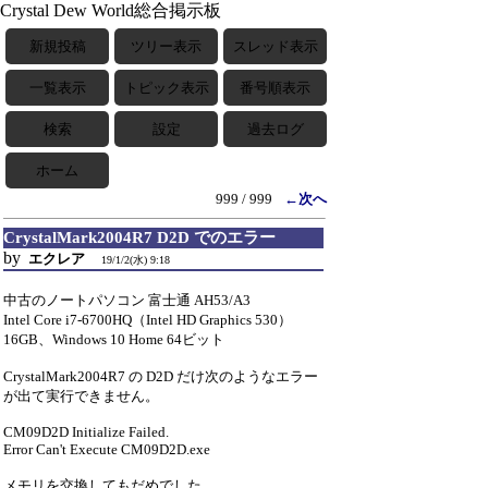
Crystal Dew World総合掲示板
新規投稿
ツリー表示
スレッド表示
一覧表示
トピック表示
番号順表示
検索
設定
過去ログ
ホーム
999 / 999
←次へ
CrystalMark2004R7 D2D でのエラー
by
エクレア
19/1/2(水) 9:18
中古のノートパソコン 富士通 AH53/A3
Intel Core i7-6700HQ（Intel HD Graphics 530）
16GB、Windows 10 Home 64ビット
CrystalMark2004R7 の D2D だけ次のようなエラー
が出て実行できません。
CM09D2D Initialize Failed.
Error Can't Execute CM09D2D.exe
メモリを交換してもだめでした。