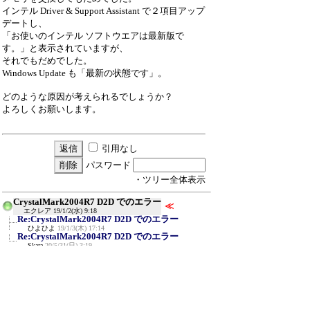
インテル Driver & Support Assistant で２項目アップ
デートし、
「お使いのインテル ソフトウエアは最新版で
す。」と表示されていますが、
それでもだめでした。
Windows Update も「最新の状態です」。
どのような原因が考えられるでしょうか？
よろしくお願いします。
引用なし
パスワード
・ツリー全体表示
CrystalMark2004R7 D2D でのエラー
≪
エクレア
19/1/2(水) 9:18
Re:CrystalMark2004R7 D2D でのエラー
ひよひよ
19/1/3(木) 17:14
Re:CrystalMark2004R7 D2D でのエラー
Skara
20/5/31(日) 3:19
Re:CrystalMark2004R7 D2D でのエラー
ソーラーボーイ
21/1/16(土) 12:41
Re:CrystalMark2004R7 D2D でのエラー
ぼる
22/10/21(金) 20:46