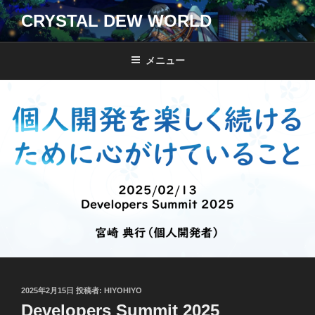
コ
CRYSTAL DEW WORLD
ン
テ
ン
メニュー
ツ
へ
ス
キ
ッ
プ
投
2025年2月15日
投稿者:
HIYOHIYO
稿
Developers Summit 2025