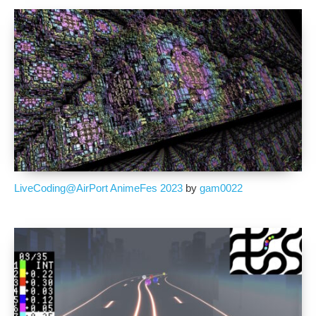
LiveCoding@AirPort AnimeFes 2023
by
gam0022