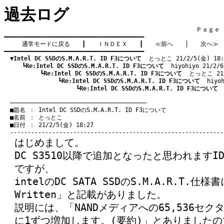
過去ログ
　　　　　　　　　　　　　　　　　　　　　　　　　　　　　　　　Ｐａｇｅ    
━━━━━━━━━━━━━━━━━━━━━━━━━━━━━━━━━━━━━━━━

通常モードに戻る
　　┃　　
ＩＮＤＥＸ
　　┃　　
≪前へ
　　│　　
次へ≫
━━━━━━━━━━━━━━━━━━━━━━━━━━━━━━━━━━━━━━━━

▼Intel DC SSDのS.M.A.R.T. ID F3について
  とっとこ 21/2/5(金) 18:
　　　┗
Re:Intel DC SSDのS.M.A.R.T. ID F3について
  hiyohiyo 21/2/
　　　　　　┗
Re:Intel DC SSDのS.M.A.R.T. ID F3について
  とっとこ 21/
　　　　　　　　　┗
Re:Intel DC SSDのS.M.A.R.T. ID F3について
  hiyo
　　　　　　　　　　　　┗
Re:Intel DC SSDのS.M.A.R.T. ID F3について
 
　───────────────────────────────────────
　■題名 ： Intel DC SSDのS.M.A.R.T. ID F3について

　■名前 ： とっとこ

　■日付 ： 21/2/5(金) 18:27

はじめまして。
DC S3510以降で追加となったと思われますID
ですが、
intelのDC SATA SSDのS.M.A.R.T.仕様書
Written」と記載がありました。
説明には、「NANDメディアへの65,536セク
に1ずつ増加します。(要約)」とありましたの