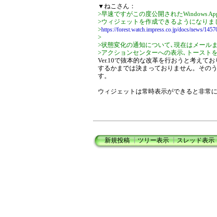
▼ねこさん：
>早速ですがこの度公開されたWindows Ap
>ウィジェットを作成できるようになりま
>
https://forest.watch.impress.co.jp/docs/news/1457
>
>状態変化の通知について､現在はメール
>アクションセンターへの表示､トースト
Ver.10で抜本的な改革を行おうと考え
するかまでは決まっておりません。その
す。
ウィジェットは常時表示ができると非常
新規投稿
┃
ツリー表示
┃
スレッド表示