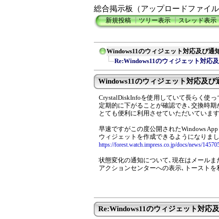
総合掲示板（アップロードファイル
新規投稿
┃
ツリー表示
┃
スレッド表示
Windows11のウィジェット対応及び
Re:Windows11のウィジェット対
Windows11のウィジェット対応及び通
CrystalDiskInfoを使用していて長らく
定期的に下がることが確認でき､交換時期
とても便利に利用させていただいています
早速ですがこの度公開されたWindows App
ウィジェットを作成できるようになりま
https://forest.watch.impress.co.jp/docs/news/14570
状態変化の通知について､現在はメールま
アクションセンターへの表示､トーストを
Re:Windows11のウィジェット対応及