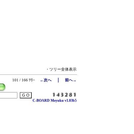
・ツリー全体表示
｜
101 / 166 ﾂﾘｰ
←次へ
前へ→
C-BOARD Moyuku v1.03b5