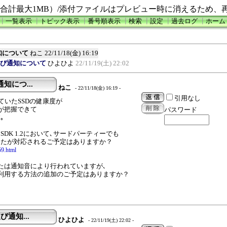
合計最大1MB）/添付ファイルはプレビュー時に消えるため、
┃
一覧表示
┃
トピック表示
┃
番号順表示
┃
検索
┃
設定
┃
過去ログ
┃
ホーム
通知について
ねこ
22/11/18(金) 16:19
応及び通知について
ひよひよ
22/11/19(土) 22:02
知につ...
ねこ
- 22/11/18(金) 16:19 -
引用なし
使っていたSSDの健康度が
が把握できて
パスワード
｡
 SDK 1.2において､サードパーティーでも
したが対応されるご予定はありますか？
59.html
たは通知音により行われていますが､
利用する方法の追加のご予定はありますか？
び通知...
ひよひよ
- 22/11/19(土) 22:02 -