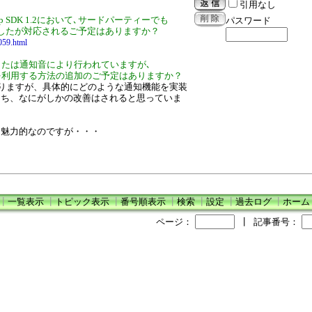
引用なし
p SDK 1.2において､サードパーティーでも
パスワード
したが対応されるご予定はありますか？
059.html
または通知音により行われていますが､
を利用する方法の追加のご予定はありますか？
ておりますが、具体的にどのような通知機能を実装
うち、なにがしかの改善はされると思っていま
に魅力的なのですが・・・
┃
一覧表示
┃
トピック表示
┃
番号順表示
┃
検索
┃
設定
┃
過去ログ
┃
ホーム
ページ：
┃
記事番号：