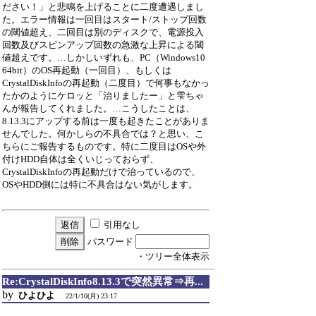
ださい！」と悲鳴を上げることに二度遭遇しまし
た。エラー情報は一回目はスタート/ストップ回数
の閾値超え、二回目は別のディスクで、電源投入
回数及びスピンアップ回数の急激な上昇による閾
値超えです。…しかしいずれも、PC（Windows10
64bit）のOS再起動（一回目）、もしくは
CrystalDiskInfoの再起動（二度目）で何事もなかっ
たかのようにケロッと「治りましたー」と雫ちゃ
んが報告してくれました。…こうしたことは、
8.13.3にアップする前は一度も起きたことがありま
せんでした。何かしらの不具合では？と思い、こ
ちらにご報告するものです。特に二度目はOSや外
付けHDD自体は全くいじっておらず、
CrystalDiskInfoの再起動だけで治っているので、
OSやHDD側には特に不具合はない気がします。
引用なし
パスワード
・ツリー全体表示
Re:CrystalDiskInfo8.13.3で突然異常⇒再...
by
ひよひよ
22/1/10(月) 23:17