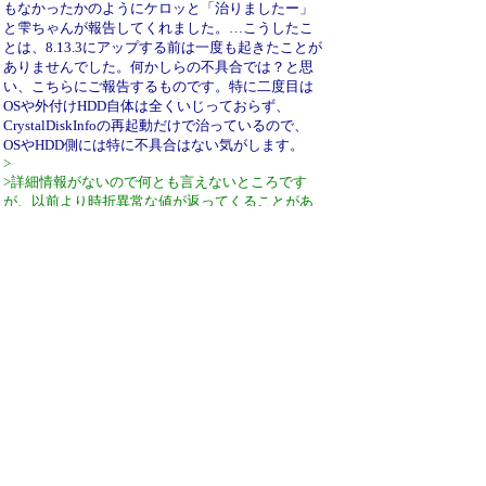
もなかったかのようにケロッと「治りましたー」
と雫ちゃんが報告してくれました。…こうしたこ
とは、8.13.3にアップする前は一度も起きたことが
ありませんでした。何かしらの不具合では？と思
い、こちらにご報告するものです。特に二度目は
OSや外付けHDD自体は全くいじっておらず、
CrystalDiskInfoの再起動だけで治っているので、
OSやHDD側には特に不具合はない気がします。
>
>詳細情報がないので何とも言えないところです
が、以前より時折異常な値が返ってくることがあ
るようです。そういった場合もコマンド実行自体
は成功しており、返ってきた値が適切なものかど
うかを直接判断することは難しいところです。
>対策としては2回S.M.A.R.T.情報の読み出しを行い
差が少ないことを確認する方法もありそうです
が、そこまではできておりません。
早速のご回答ありがとうございました。「たまに
異常な数値をS.M.A.R.T.が返すことがある」という
のはネットで調べて把握していました。…突然症
状が出るようになったのは、1.以前はPCの物理電
源スイッチをオフせずに通電した状態でOSのシャ
ットダウンだけにしていたが、つい最近物理スイ
ッチもオフするようにした（そのように変えてか