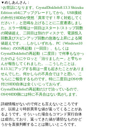
▼めしあんさん：
>お世話になります。CrystalDiskInfo8.13.3 Shizuku
Edition x64にアップグレードしてから、USB接続
の外付けHDDが突然「異常です！早く対処してく
ださい！」と悲鳴を上げることに二度遭遇しまし
た。エラー情報は一回目はスタート/ストップ回数
の閾値超え、二回目は別のディスクで、電源投入
回数及びスピンアップ回数の急激な上昇による閾
値超えです。…しかしいずれも、PC（Windows10
64bit）のOS再起動（一回目）、もしくは
CrystalDiskInfoの再起動（二度目）で何事もなかっ
たかのようにケロッと「治りましたー」と雫ちゃ
んが報告してくれました。…こうしたことは、
8.13.3にアップする前は一度も起きたことがありま
せんでした。何かしらの不具合では？と思い、こ
ちらにご報告するものです。特に二度目はOSや外
付けHDD自体は全くいじっておらず、
CrystalDiskInfoの再起動だけで治っているので、
OSやHDD側には特に不具合はない気がします。
詳細情報がないので何とも言えないところです
が、以前より時折異常な値が返ってくることがあ
るようです。そういった場合もコマンド実行自体
は成功しており、返ってきた値が適切なものかど
うかを直接判断することは難しいところです。