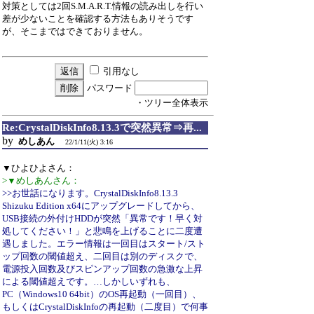
対策としては2回S.M.A.R.T.情報の読み出しを行い
差が少ないことを確認する方法もありそうです
が、そこまではできておりません。
引用なし
パスワード
・ツリー全体表示
Re:CrystalDiskInfo8.13.3で突然異常⇒再...
by
めしあん
22/1/11(火) 3:16
▼ひよひよさん：
>▼めしあんさん：
>>お世話になります。CrystalDiskInfo8.13.3
Shizuku Edition x64にアップグレードしてから、
USB接続の外付けHDDが突然「異常です！早く対
処してください！」と悲鳴を上げることに二度遭
遇しました。エラー情報は一回目はスタート/スト
ップ回数の閾値超え、二回目は別のディスクで、
電源投入回数及びスピンアップ回数の急激な上昇
による閾値超えです。…しかしいずれも、
PC（Windows10 64bit）のOS再起動（一回目）、
もしくはCrystalDiskInfoの再起動（二度目）で何事