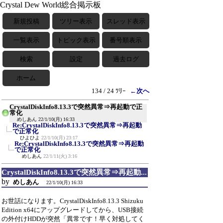
Crystal Dew World総合掲示板
新規投稿
ツリー表示
スレッド表示
一覧表示
トピック表示
番号順表示
検索
設定
過去ログ
ホーム
134 / 24 ﾂﾘｰ
←次へ
CrystalDiskInfo8.13.3で突然異常⇒再起動で正
常化
めしあん
22/1/10(月) 16:33
Re:CrystalDiskInfo8.13.3で突然異常⇒再起動
で正常化
ひよひよ
22/1/10(月) 23:17
Re:CrystalDiskInfo8.13.3で突然異常⇒再起動
で正常化
めしあん
22/1/11(火) 3:16
CrystalDiskInfo8.13.3で突然異常⇒再起動...
by
めしあん
22/1/10(月) 16:33
お世話になります。CrystalDiskInfo8.13.3 Shizuku
Edition x64にアップグレードしてから、USB接続
の外付けHDDが突然「異常です！早く対処してく