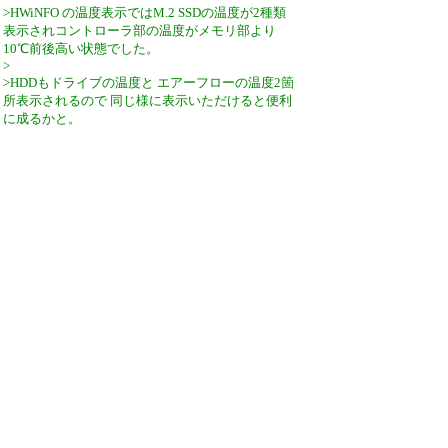
>HWiNFO の温度表示ではM.2 SSDの温度が2種類
表示されコントローラ部の温度がメモリ部より
10℃前後高い状態でした。
>
>HDDもドライブの温度と エアーフローの温度2箇
所表示されるので 同じ様に表示いただけると便利
に成るかと。
ご意見ありがとうございます。次期バージョンで
検討してみます。
https://github.com/hiyohiyo/CrystalDiskInfo/issues/131
引用なし
パスワード
・ツリー全体表示
新規投稿
ツリー表示
スレッド表示
一覧表示
トピック表示
番号順表示
検索
設定
過去ログ