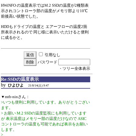
HWiNFO の温度表示ではM.2 SSDの温度が2種類表
示されコントローラ部の温度がメモリ部より10℃
前後高い状態でした。
HDDもドライブの温度と エアーフローの温度2箇
所表示されるので 同じ様に表示いただけると便利
に成るかと。
引用なし
パスワード
・ツリー全体表示
Re:SSDの温度表示
by
ひよひよ
21/8/14(土) 9:47
▼mtb-ninさん：
>いつも便利に利用しています。ありがとうござい
ます。
> お願い M.2 SSDの温度監視にも利用しています
が 表示温度はメモリー部の温度だけなので ASIC
コントローラの温度も可能であれば表示をお願い
します。
>