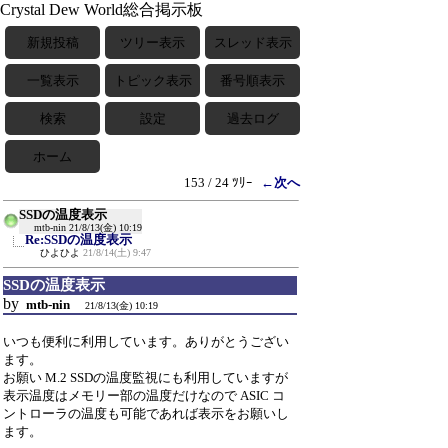
Crystal Dew World総合掲示板
新規投稿
ツリー表示
スレッド表示
一覧表示
トピック表示
番号順表示
検索
設定
過去ログ
ホーム
153 / 24 ﾂﾘｰ
←次へ
SSDの温度表示
mtb-nin
21/8/13(金) 10:19
Re:SSDの温度表示
ひよひよ
21/8/14(土) 9:47
SSDの温度表示
by
mtb-nin
21/8/13(金) 10:19
いつも便利に利用しています。ありがとうござい
ます。
お願い M.2 SSDの温度監視にも利用していますが
表示温度はメモリー部の温度だけなので ASIC コ
ントローラの温度も可能であれば表示をお願いし
ます。