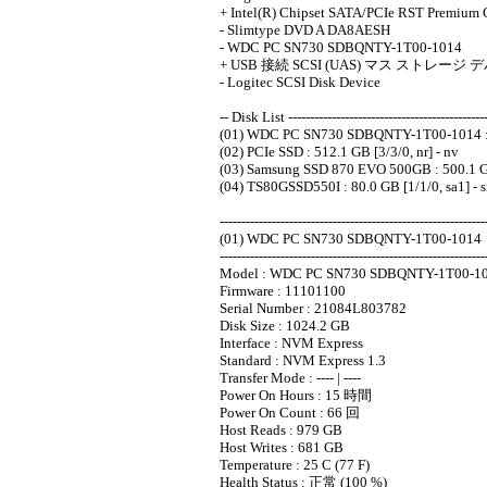
+ Intel(R) Chipset SATA/PCIe RST Premium C
- Slimtype DVD A DA8AESH
- WDC PC SN730 SDBQNTY-1T00-1014
+ USB 接続 SCSI (UAS) マス ストレージ デ
- Logitec SCSI Disk Device
-- Disk List ----------------------------------------------
(01) WDC PC SN730 SDBQNTY-1T00-1014 : 10
(02) PCIe SSD : 512.1 GB [3/3/0, nr] - nv
(03) Samsung SSD 870 EVO 500GB : 500.1 GB 
(04) TS80GSSD550I : 80.0 GB [1/1/0, sa1] - 
-------------------------------------------------------------
(01) WDC PC SN730 SDBQNTY-1T00-1014
-------------------------------------------------------------
Model : WDC PC SN730 SDBQNTY-1T00-1
Firmware : 11101100
Serial Number : 21084L803782
Disk Size : 1024.2 GB
Interface : NVM Express
Standard : NVM Express 1.3
Transfer Mode : ---- | ----
Power On Hours : 15 時間
Power On Count : 66 回
Host Reads : 979 GB
Host Writes : 681 GB
Temperature : 25 C (77 F)
Health Status : 正常 (100 %)