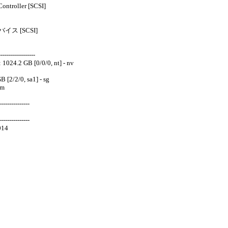
ontroller [SCSI]
バイス [SCSI]
-----------------
24.2 GB [0/0/0, nt] - nv
[2/2/0, sa1] - sg
sm
---------------
---------------
014