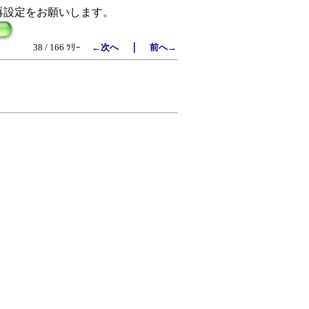
再設定をお願いします。
｜
38 / 166 ﾂﾘｰ
←次へ
前へ→