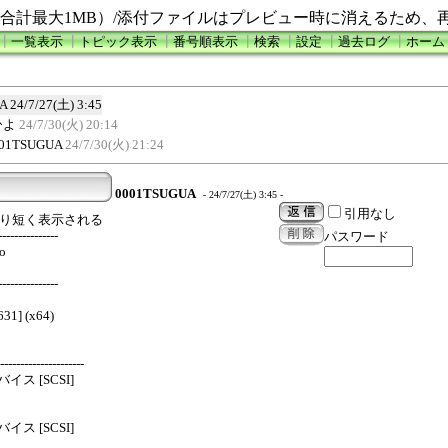
合計最大1MB）/添付ファイルはプレビュー時に消えるため、
┃
一覧表示
┃
トピック表示
┃
番号順表示
┃
検索
┃
設定
┃
過去ログ
┃
ホーム
A
24/7/27(土) 3:45
ひよ
24/7/30(火) 20:14
01TSUGUA
24/7/30(火) 21:24
0001TSUGUA
- 24/7/27(土) 3:45 -
引用なし
間より短く表示される
---------------
パスワード
yo
---------------
31] (x64)
--------------------
バイス [SCSI]
バイス [SCSI]