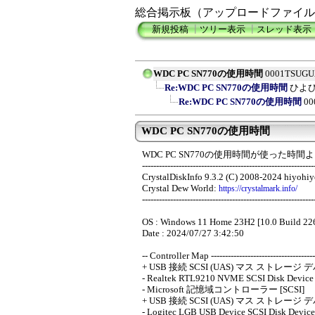
総合掲示板（アップロードファイル
新規投稿
┃
ツリー表示
┃
スレッド表示
WDC PC SN770の使用時間
0001TSUGU
Re:WDC PC SN770の使用時間
ひよ
Re:WDC PC SN770の使用時間
00
WDC PC SN770の使用時間
WDC PC SN770の使用時間が使った時
-------------------------------------------------------------
CrystalDiskInfo 9.3.2 (C) 2008-2024 hiyohi
Crystal Dew World:
https://crystalmark.info/
-------------------------------------------------------------
OS : Windows 11 Home 23H2 [10.0 Build 226
Date : 2024/07/27 3:42:50
-- Controller Map --------------------------------------
+ USB 接続 SCSI (UAS) マス ストレージ デ
- Realtek RTL9210 NVME SCSI Disk Device
- Microsoft 記憶域コントローラー [SCSI]
+ USB 接続 SCSI (UAS) マス ストレージ デ
- Logitec LGB USB Device SCSI Disk Device