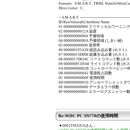
Features : S.M.A.R.T., TRIM, VolatileWriteC
Drive Letter : C:
-- S.M.A.R.T. --------------------------------------------
ID RawValues(6) Attribute Name
01 000000000000 クリティカルワーニン
02 00000000012A 温度
03 000000000064 予備領域
04 00000000000A 予備領域 (しきい値)
05 000000000000 使用率
06 0000001F5A39 総読み込み量 (ホスト)
07 00000015D008 総書き込み量 (ホスト)
08 0000017D024C リードコマンド数 (ホス
09 000000FCE9A6 ライトコマンド数 (ホス
0A 00000000002B コントローラービジー
0B 000000000042 電源投入回数
0C 00000000000F 使用時間
0D 000000000010 アンセーフシャット
0E 000000000000 データエラー回数
0F 000000000001 エラーログエントリー
Re:WDC PC SN770の使用時間
▼0001TSUGUAさん：