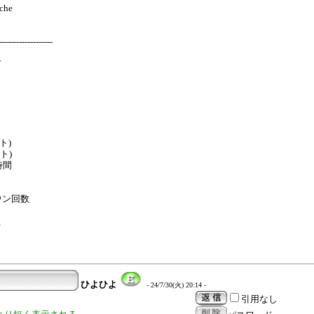
ache
------------------
グ
ト)
ト)
時間
ダウン回数
数
ひよひよ
- 24/7/30(火) 20:14 -
引用なし