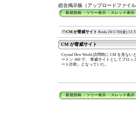
総合掲示板（アップロードファイル
新規投稿
┃
ツリー表示
┃
スレッド表示
CM が脅威サイト
Ruda
26/1/30(金) 13:5
CM が脅威サイト
Crystal Dew World 訪問時に CM
ートン 360 で、 脅威サイトとしてブロ
ート詐欺」となっていた。
新規投稿
┃
ツリー表示
┃
スレッド表示