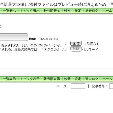
合計最大1MB）/添付ファイルはプレビュー時に消えるため、
┃
一覧表示
┃
トピック表示
┃
番号順表示
┃
検索
┃
設定
┃
過去ログ
┃
ホーム
6
Ruda
- 26/1/30(金) 13:56 -
引用なし
 を見ないと表示されないけど、その CM のページが、ノ
ックされる。最新の結果では、「テクニカル サポ
パスワード
┃
一覧表示
┃
トピック表示
┃
番号順表示
┃
検索
┃
設定
┃
過去ログ
┃
ホーム
ページ：
┃
記事番号：