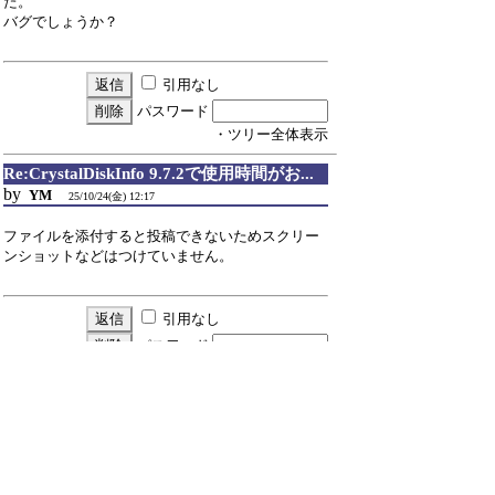
た。
バグでしょうか？
引用なし
パスワード
・ツリー全体表示
Re:CrystalDiskInfo 9.7.2で使用時間がお...
by
YM
25/10/24(金) 12:17
ファイルを添付すると投稿できないためスクリー
ンショットなどはつけていません。
引用なし
パスワード
・ツリー全体表示
新規投稿
ツリー表示
スレッド表示
一覧表示
トピック表示
番号順表示