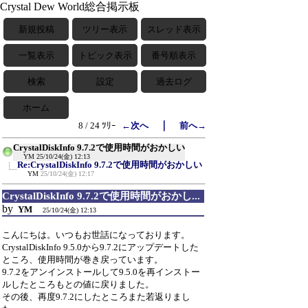
Crystal Dew World総合掲示板
新規投稿
ツリー表示
スレッド表示
一覧表示
トピック表示
番号順表示
検索
設定
過去ログ
ホーム
｜
8 / 24 ﾂﾘｰ
←次へ
前へ→
CrystalDiskInfo 9.7.2で使用時間がおかしい
YM
25/10/24(金) 12:13
Re:CrystalDiskInfo 9.7.2で使用時間がおかしい
YM
25/10/24(金) 12:17
CrystalDiskInfo 9.7.2で使用時間がおかし...
by
YM
25/10/24(金) 12:13
こんにちは。いつもお世話になっております。
CrystalDiskInfo 9.5.0から9.7.2にアップデートした
ところ、使用時間が巻き戻っています。
9.7.2をアンインストールして9.5.0を再インストー
ルしたところもとの値に戻りました。
その後、再度9.7.2にしたところまた若返りまし