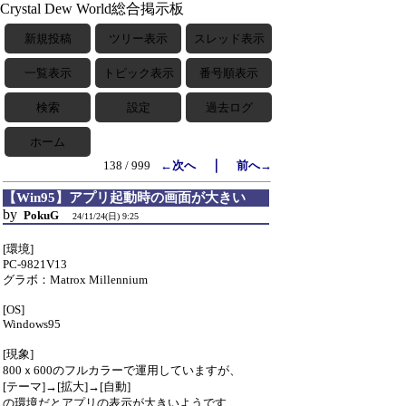
Crystal Dew World総合掲示板
新規投稿
ツリー表示
スレッド表示
一覧表示
トピック表示
番号順表示
検索
設定
過去ログ
ホーム
｜
138 / 999
←次へ
前へ→
【Win95】アプリ起動時の画面が大きい
by
PokuG
24/11/24(日) 9:25
[環境]
PC-9821V13
グラボ：Matrox Millennium
[OS]
Windows95
[現象]
800ｘ600のフルカラーで運用していますが、
[テーマ]→[拡大]→[自動]
の環境だとアプリの表示が大きいようです