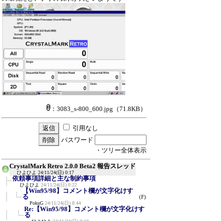
：3083_s-800_600.jpg
（71.8KB）
引用なし
パスワード
・ツリー全体表示
CrystalMark Retro 2.0.0 Beta2 報告スレッド
ひよひよ
24/11/24(日) 0:17
依頼事項詳細と主な制約事項
ひよひよ
24/11/24(日) 0:22
【Win95/98】コメント欄が文字化けす
る
(F)
PokuG
24/11/24(日) 8:44
Re:【Win95/98】コメント欄が文字化けす
る